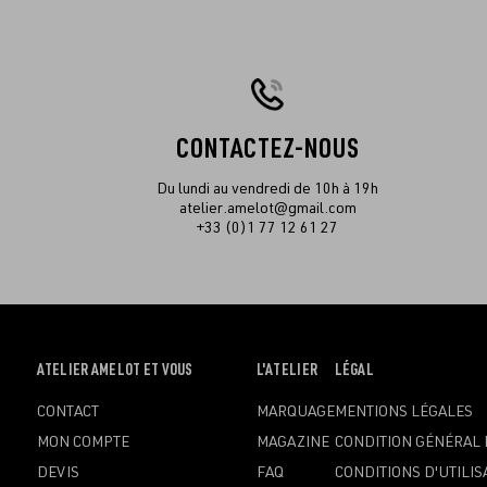
CONTACTEZ-NOUS
Du lundi au vendredi de 10h à 19h
atelier.amelot@gmail.com
+33 (0)1 77 12 61 27
OUVRIR
ATELIER AMELOT ET VOUS
OUVRIR
L'ATELIER
OUVRIR
LÉGAL
LE
LE
LE
CONTACT
MARQUAGE
MENTIONS LÉGALES
MENU
MENU
MENU
MON COMPTE
MAGAZINE
CONDITION GÉNÉRAL 
DEVIS
FAQ
CONDITIONS D'UTILIS