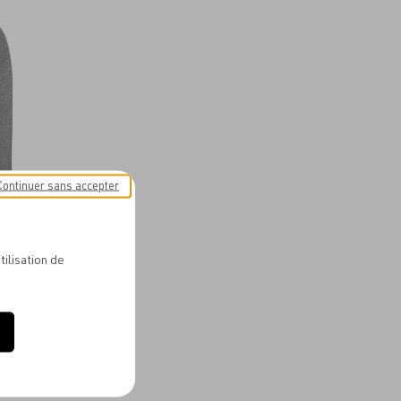
aux
favoris
Continuer sans accepter
R HOODIE
tilisation de