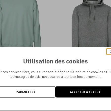
aux
favoris
Utilisation des cookies
- UNISEX DROP SHOULDER FLEECE
JUST HOODS - SPORTS POLYESTE
À PARTIR DE
16.90€
À PARTIR DE
13.50€
t ces services tiers, vous autorisez le dépôt et la lecture de cookies et l'u
technologies de suivi nécessaires à leur bon fonctionnement.
PARAMÉTRER
ACCEPTER & FERMER