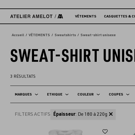
Accèder
directement
au
VÊTEMENTS
CASQUETTES & C
contenu
Accueil
VÊTEMENTS
Sweatshirts
Sweat-shirt unisexe
SWEAT-SHIRT UNIS
3
RÉSULTATS
MARQUES
ETHIQUE
COULEUR
COUPES
FILTERS ACTIFS
Épaisseur
: De 180 à 220g
Ajouter