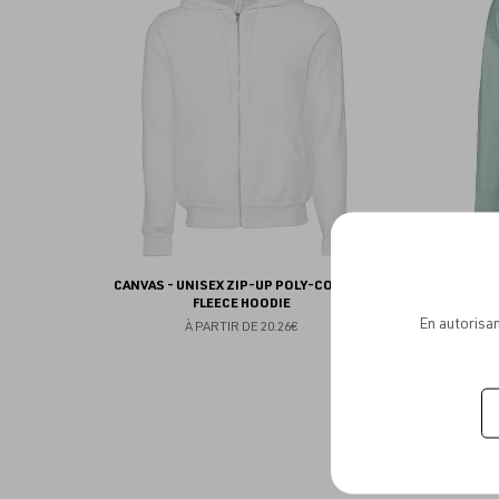
aux
favoris
CANVAS - UNISEX ZIP-UP POLY-COTTON
CANVAS 
FLEECE HOODIE
En autorisan
À PARTIR DE
20.26€