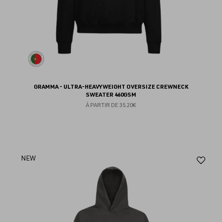
GRAMMA - ULTRA-HEAVYWEIGHT OVERSIZE CREWNECK
SWEATER 460GSM
À PARTIR DE
35.20€
Aj
NEW
au
fav