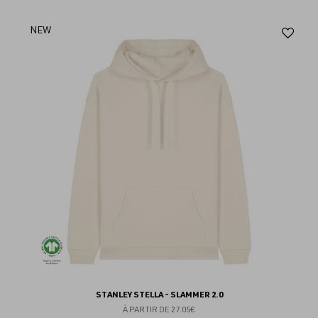
Aj
NEW
au
fav
STANLEY STELLA - SLAMMER 2.0
À PARTIR DE
27.05€