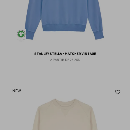
STANLEY STELLA - MATCHER VINTAGE
À PARTIR DE
23.25€
Aj
NEW
au
fav