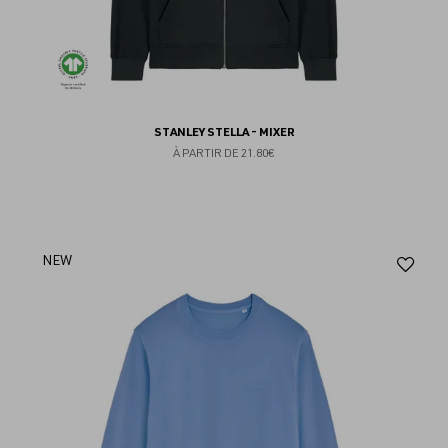
STANLEY STELLA - MIXER
À PARTIR DE
21.80€
Aj
NEW
au
fav