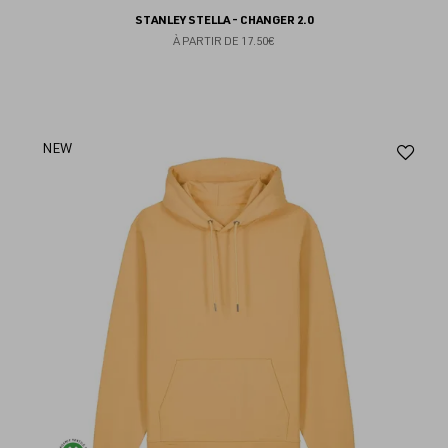
STANLEY STELLA - CHANGER 2.0
À PARTIR DE
17.50€
Aj
NEW
au
fav