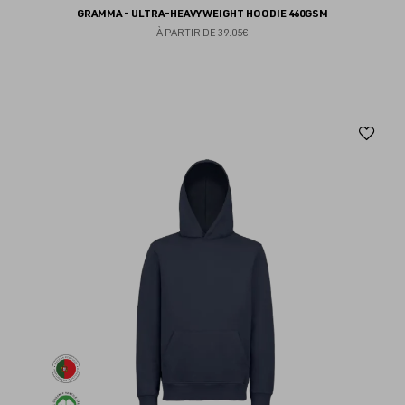
GRAMMA - ULTRA-HEAVYWEIGHT HOODIE 460GSM
À PARTIR DE
39.05€
Aj
au
fav