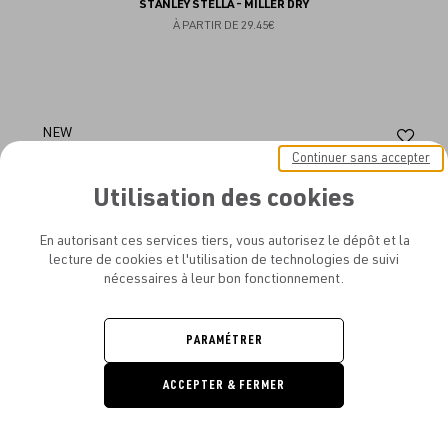
STANLEY STELLA - MILLER DRY
À PARTIR DE
29.45€
Aj
NEW
Continuer sans accepter
au
Utilisation des cookies
fav
En autorisant ces services tiers, vous autorisez le dépôt et la
lecture de cookies et l'utilisation de technologies de suivi
nécessaires à leur bon fonctionnement.
PARAMÉTRER
ACCEPTER & FERMER
DEMANDE
DE DEVIS