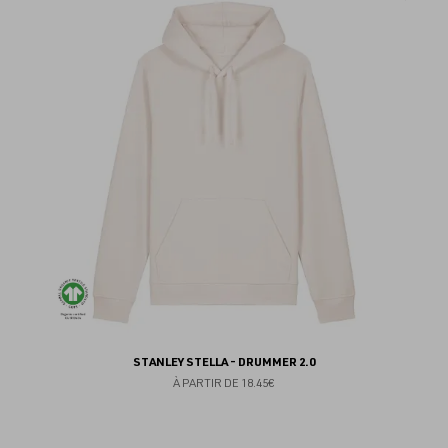
au
fav
STANLEY STELLA - DRUMMER 2.0
À PARTIR DE
18.45€