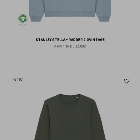
STANLEY STELLA - RADDER 2.0 VINTAGE
À PARTIR DE
22.88€
Aj
NEW
au
fav