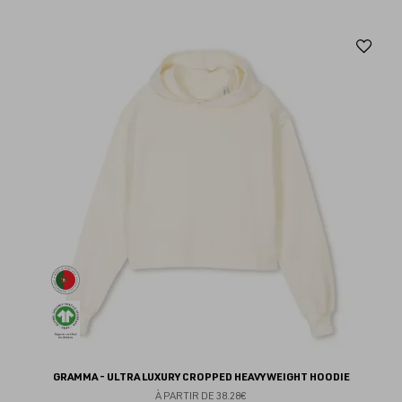
Aj
au
fav
GRAMMA - ULTRA LUXURY CROPPED HEAVYWEIGHT HOODIE
À PARTIR DE
38.28€