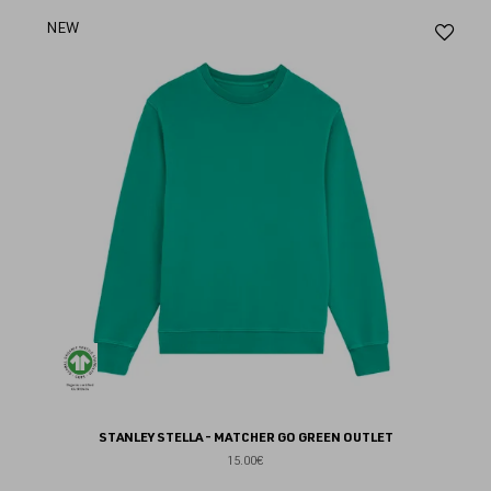
Aj
NEW
au
fav
STANLEY STELLA - MATCHER GO GREEN OUTLET
15.00€