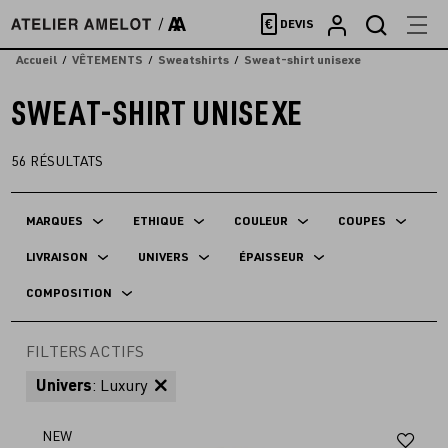
Accèder
€
DEVIS
directement
au
Accueil
VÊTEMENTS
Sweatshirts
Sweat-shirt unisexe
contenu
SWEAT-SHIRT UNISEXE
56
RÉSULTATS
MARQUES
ETHIQUE
COULEUR
COUPES
LIVRAISON
UNIVERS
ÉPAISSEUR
COMPOSITION
FILTERS ACTIFS
Univers
: Luxury
Aj
NEW