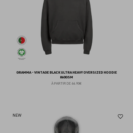
GRAMMA - VINTAGE BLACK ULTRA HEAVY OVERSIZED HOODIE
860GSM
À PARTIR DE
64.90€
Aj
NEW
au