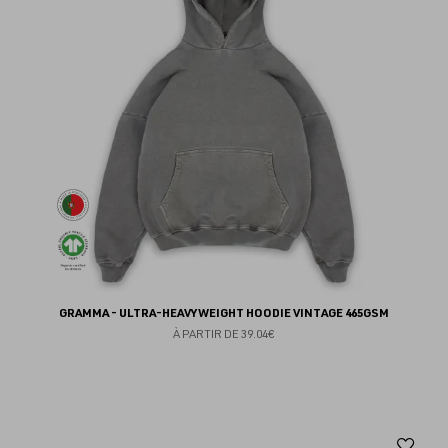
fav
GRAMMA - ULTRA-HEAVYWEIGHT HOODIE VINTAGE 465GSM
À PARTIR DE
39.04€
Aj