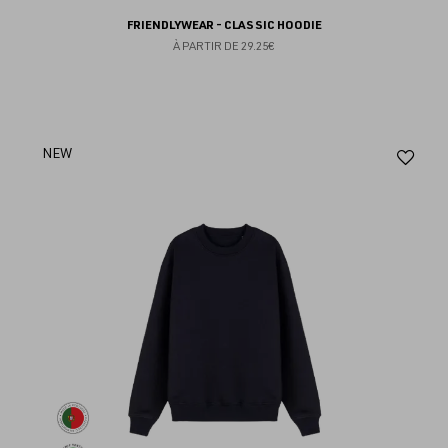
FRIENDLYWEAR - CLASSIC HOODIE
À PARTIR DE
29.25€
Aj
NEW
au
fav