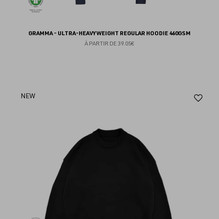
GRAMMA - ULTRA-HEAVYWEIGHT REGULAR HOODIE 460GSM
À PARTIR DE
39.05€
Aj
NEW
au
fav