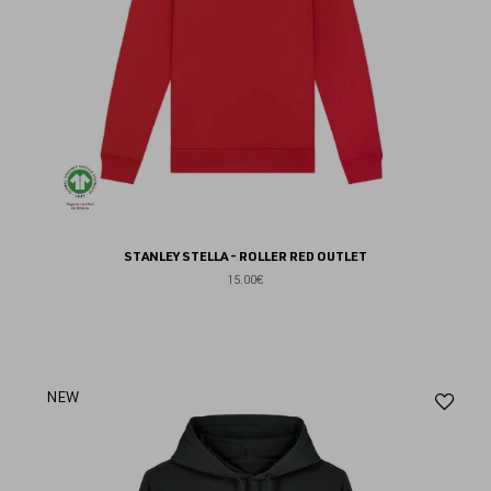
STANLEY STELLA - ROLLER RED OUTLET
15.00€
Aj
NEW
au
fav