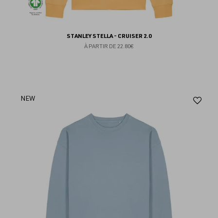
STANLEY STELLA - CRUISER 2.0
À PARTIR DE
22.80€
Aj
NEW
au
fav