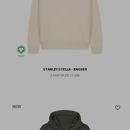
STANLEY STELLA - KNOXER
À PARTIR DE
27.05€
Aj
NEW
au
fav