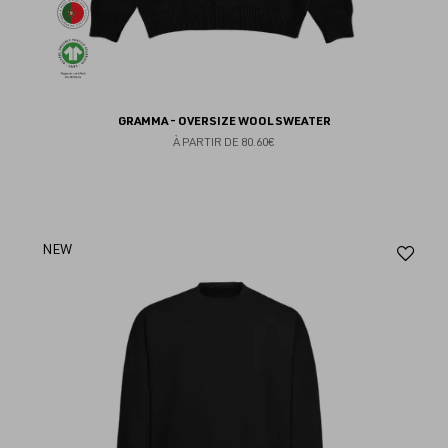
GRAMMA - OVERSIZE WOOL SWEATER
À PARTIR DE
80.60€
Aj
NEW
au
fav