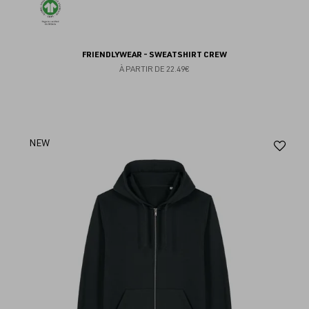
FRIENDLYWEAR - SWEATSHIRT CREW
À PARTIR DE
22.49€
Aj
NEW
au
fav