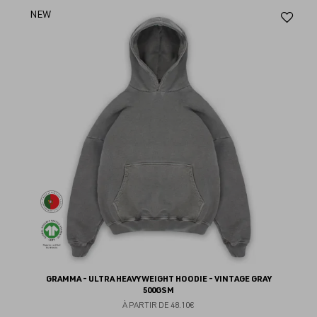
Aj
NEW
au
fav
GRAMMA - ULTRA HEAVYWEIGHT HOODIE - VINTAGE GRAY
500GSM
À PARTIR DE
48.10€