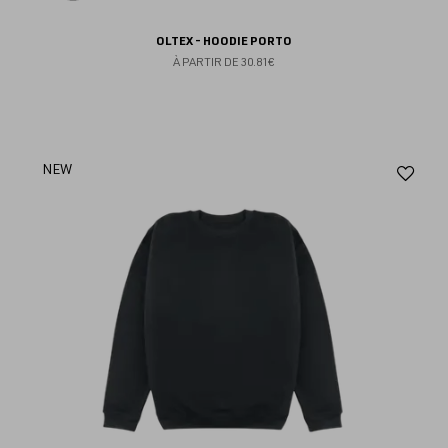
OLTEX - HOODIE PORTO
À PARTIR DE
30.81€
Aj
NEW
au
fav