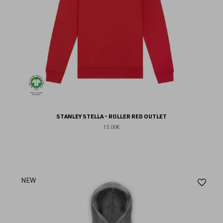
STANLEY STELLA - ROLLER RED OUTLET
15.00€
Aj
NEW
au
fav