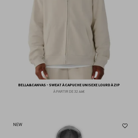
BELLA&CANVAS - SWEAT À CAPUCHE UNISEXE LOURD À ZIP
À PARTIR DE
32.44€
Aj
NEW
au