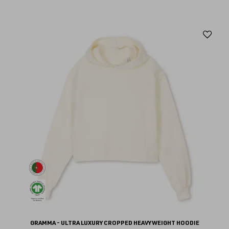
Aj
au
fav
GRAMMA - ULTRA LUXURY CROPPED HEAVYWEIGHT HOODIE