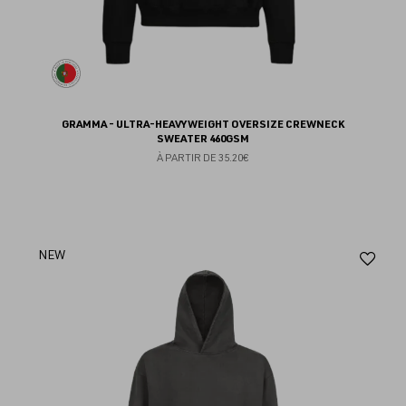
GRAMMA - ULTRA-HEAVYWEIGHT OVERSIZE CREWNECK
SWEATER 460GSM
À PARTIR DE
35.20€
Aj
NEW
au
fav