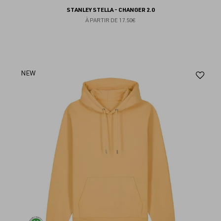
STANLEY STELLA - CHANGER 2.0
À PARTIR DE
17.50€
Aj
NEW
au
fav