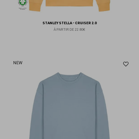
STANLEY STELLA - CRUISER 2.0
À PARTIR DE
22.80€
Aj
NEW
au
fav