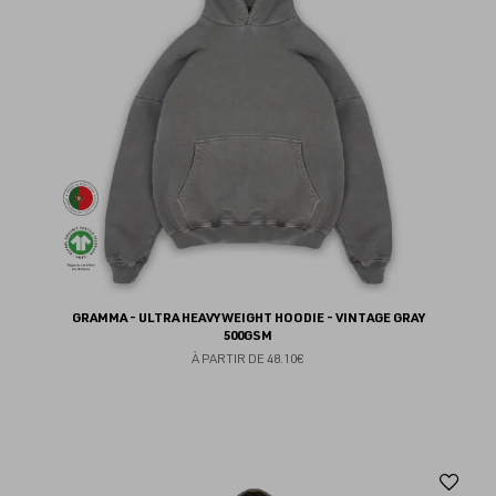
GRAMMA - ULTRA HEAVYWEIGHT HOODIE - VINTAGE GRAY
500GSM
À PARTIR DE
48.10€
Aj