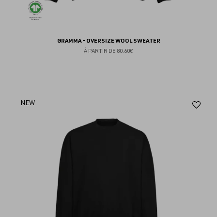
GRAMMA - OVERSIZE WOOL SWEATER
À PARTIR DE
80.60€
Aj
NEW
au
fav