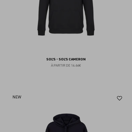
SOL'S - SOL'S CAMERON
À PARTIR DE
14.66€
Aj
NEW
au
fav