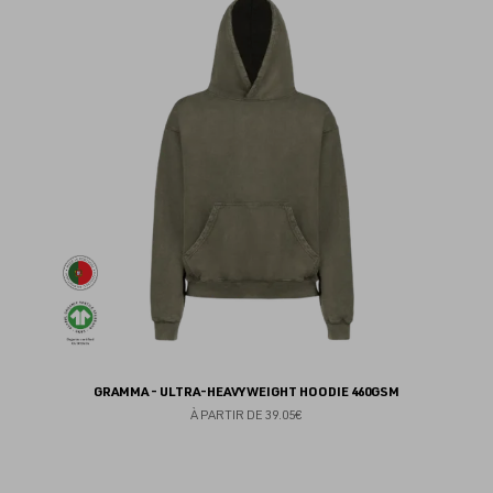
au
fav
GRAMMA - ULTRA-HEAVYWEIGHT HOODIE 460GSM
À PARTIR DE
39.05€