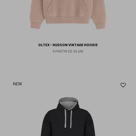
OLTEX - HUDSON VINTAGE HOODIE
À PARTIR DE
36.43€
Aj
NEW
au
fav