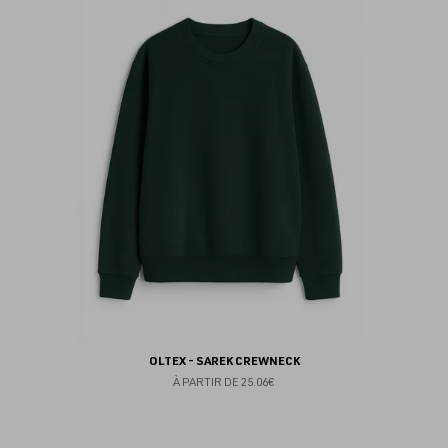
au
fav
OLTEX - SAREK CREWNECK
À PARTIR DE
25.06€