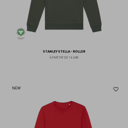
STANLEY STELLA - ROLLER
À PARTIR DE
14.60€
Aj
NEW
au
fav