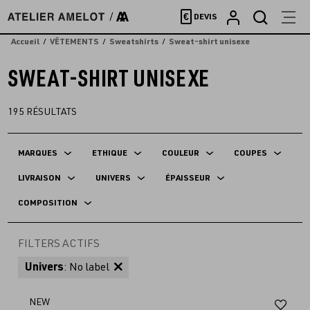
Accèder
€
DEVIS
directement
au
Accueil
VÊTEMENTS
Sweatshirts
Sweat-shirt unisexe
contenu
SWEAT-SHIRT UNISEXE
195
RÉSULTATS
MARQUES
ETHIQUE
COULEUR
COUPES
LIVRAISON
UNIVERS
ÉPAISSEUR
COMPOSITION
FILTERS ACTIFS
Univers
: No label
Aj
NEW