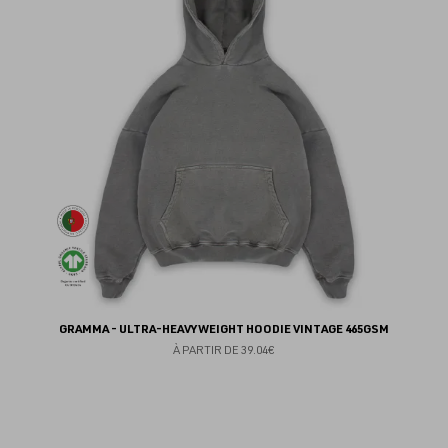
fav
GRAMMA - ULTRA-HEAVYWEIGHT HOODIE VINTAGE 465GSM
À PARTIR DE
39.04€