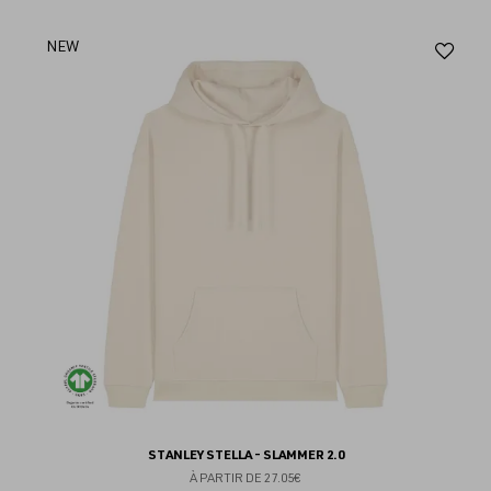
Aj
NEW
au
fav
STANLEY STELLA - SLAMMER 2.0
À PARTIR DE
27.05€