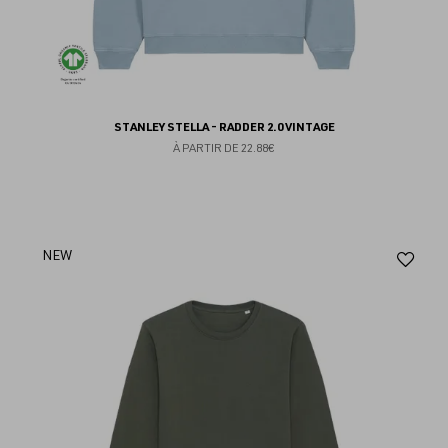
STANLEY STELLA - RADDER 2.0 VINTAGE
À PARTIR DE
22.88€
Aj
NEW
au
fav