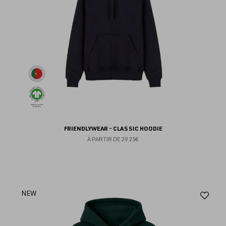
FRIENDLYWEAR - CLASSIC HOODIE
À PARTIR DE
29.25€
Aj
NEW
au