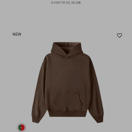
À PARTIR DE
38.28€
Aj
NEW
au
fav