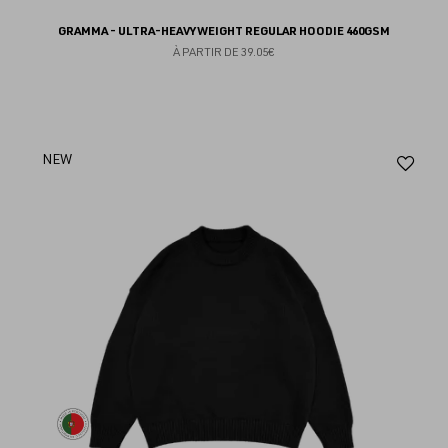
GRAMMA - ULTRA-HEAVYWEIGHT REGULAR HOODIE 460GSM
À PARTIR DE
39.05€
Aj
NEW
au
fav