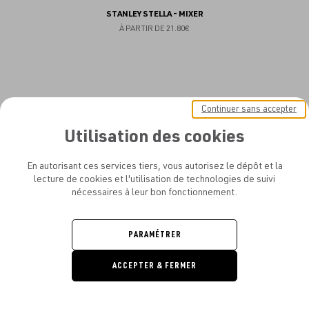
STANLEY STELLA - MIXER
À PARTIR DE
21.80€
Aj
NEW
Continuer sans accepter
au
Utilisation des cookies
fav
En autorisant ces services tiers, vous autorisez le dépôt et la
lecture de cookies et l'utilisation de technologies de suivi
nécessaires à leur bon fonctionnement.
PARAMÉTRER
ACCEPTER & FERMER
DEMANDE
DE DEVIS