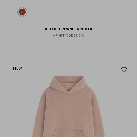
OLTEX - CREWNECK PORTO
À PARTIR DE
29.01€
Aj
NEW
au
fav