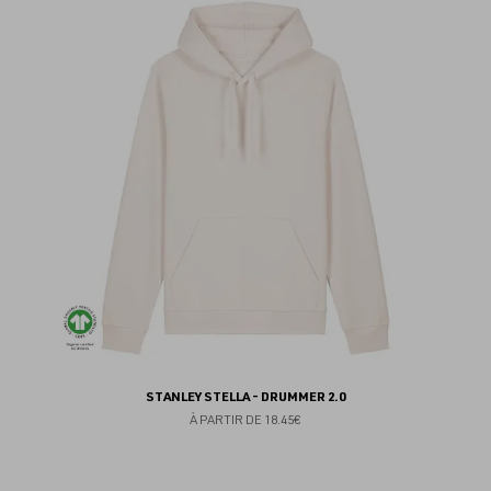
au
fav
STANLEY STELLA - DRUMMER 2.0
À PARTIR DE
18.45€