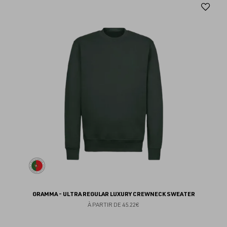
Aj
au
fav
GRAMMA - ULTRA REGULAR LUXURY CREWNECK SWEATER
À PARTIR DE
45.22€