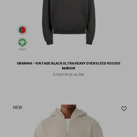
GRAMMA - VINTAGE BLACK ULTRA HEAVY OVERSIZED HOODIE
860GSM
À PARTIR DE
64.90€
Aj
NEW
au
fav