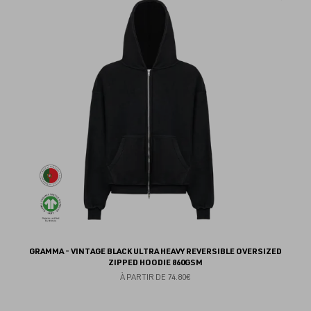
au
fav
GRAMMA - VINTAGE BLACK ULTRA HEAVY REVERSIBLE OVERSIZED
ZIPPED HOODIE 860GSM
À PARTIR DE
74.80€