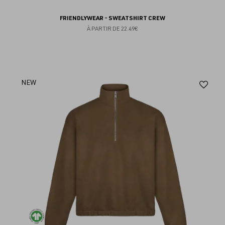
FRIENDLYWEAR - SWEATSHIRT CREW
À PARTIR DE
22.49€
Aj
NEW
au
fav