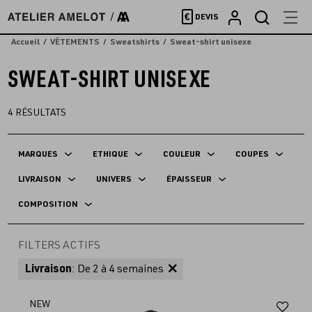
Accèder
€
DEVIS
directement
au
Accueil
VÊTEMENTS
Sweatshirts
Sweat-shirt unisexe
contenu
SWEAT-SHIRT UNISEXE
4
RÉSULTATS
MARQUES
ETHIQUE
COULEUR
COUPES
LIVRAISON
UNIVERS
ÉPAISSEUR
COMPOSITION
FILTERS ACTIFS
Livraison
: De 2 à 4 semaines
Aj
NEW