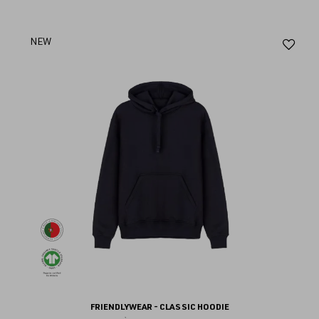
Aj
NEW
au
fav
FRIENDLYWEAR - CLASSIC HOODIE