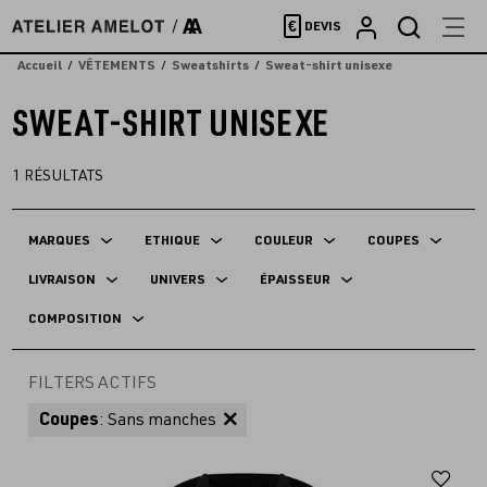
Accèder
€
DEVIS
directement
au
Accueil
VÊTEMENTS
Sweatshirts
Sweat-shirt unisexe
contenu
SWEAT-SHIRT UNISEXE
1
RÉSULTATS
MARQUES
ETHIQUE
COULEUR
COUPES
LIVRAISON
UNIVERS
ÉPAISSEUR
COMPOSITION
FILTERS ACTIFS
Coupes
: Sans manches
Aj