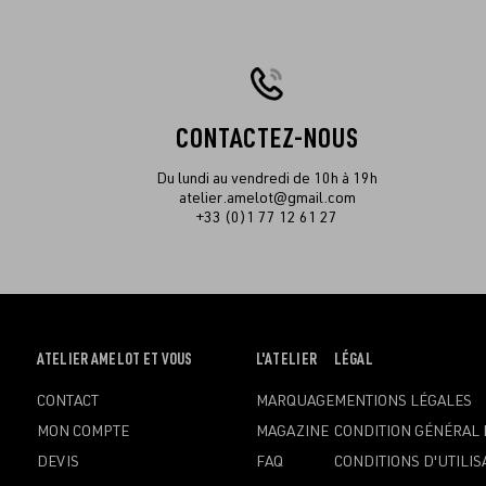
CONTACTEZ-NOUS
Du lundi au vendredi de 10h à 19h
atelier.amelot@gmail.com
+33 (0)1 77 12 61 27
OUVRIR
ATELIER AMELOT ET VOUS
OUVRIR
L'ATELIER
OUVRIR
LÉGAL
LE
LE
LE
CONTACT
MARQUAGE
MENTIONS LÉGALES
MENU
MENU
MENU
MON COMPTE
MAGAZINE
CONDITION GÉNÉRAL 
DEVIS
FAQ
CONDITIONS D'UTILIS