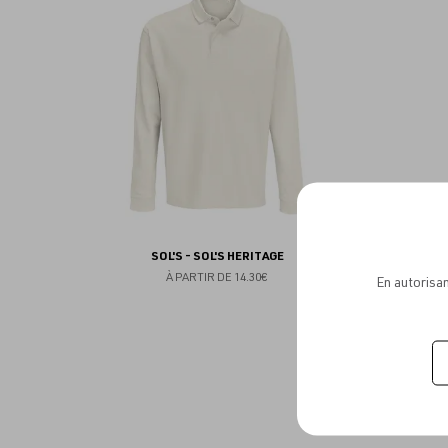
aux
favoris
SOL'S - SOL'S HERITAGE
À PARTIR DE
14.30€
En autorisan