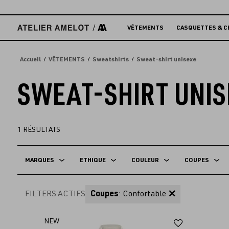
Accèder
directement
au
VÊTEMENTS
CASQUETTES & C
contenu
Accueil
VÊTEMENTS
Sweatshirts
Sweat-shirt unisexe
SWEAT-SHIRT UNIS
1
RÉSULTATS
MARQUES
ETHIQUE
COULEUR
COUPES
FILTERS ACTIFS
Coupes
: Confortable
Ajouter
NEW