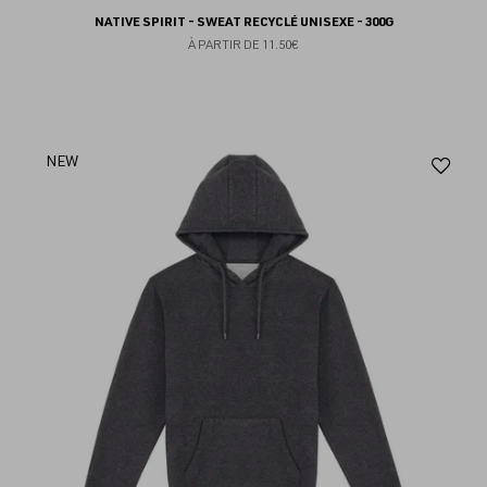
NATIVE SPIRIT - SWEAT RECYCLÉ UNISEXE - 300G
À PARTIR DE
11.50€
Aj
NEW
au
fav