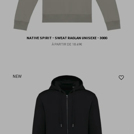
NATIVE SPIRIT - SWEAT RAGLAN UNISEXE - 300G
À PARTIR DE
18.49€
Aj
NEW
au
fav