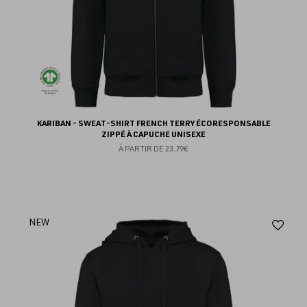
KARIBAN - SWEAT-SHIRT FRENCH TERRY ÉCORESPONSABLE
ZIPPÉ À CAPUCHE UNISEXE
À PARTIR DE
23.79€
Aj
NEW
au
fav