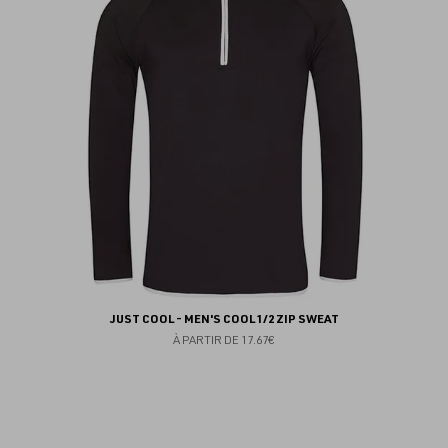
fav
JUST COOL - MEN'S COOL 1/2 ZIP SWEAT
À PARTIR DE
17.67€