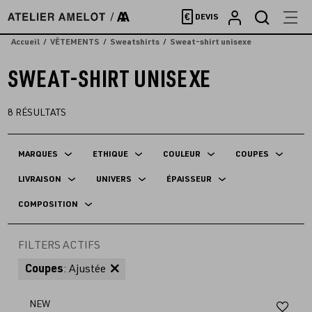
Accèder
€
DEVIS
directement
au
Accueil
VÊTEMENTS
Sweatshirts
Sweat-shirt unisexe
contenu
SWEAT-SHIRT UNISEXE
8
RÉSULTATS
MARQUES
ETHIQUE
COULEUR
COUPES
LIVRAISON
UNIVERS
ÉPAISSEUR
COMPOSITION
FILTERS ACTIFS
Coupes
: Ajustée
Aj
NEW