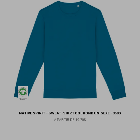
au
fav
NATIVE SPIRIT - SWEAT-SHIRT COL ROND UNISEXE - 350G
À PARTIR DE
19.70€