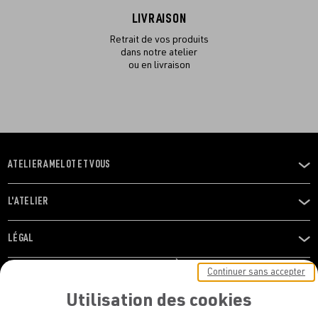
LIVRAISON
Retrait de vos produits
dans notre atelier
ou en livraison
ATELIER AMELOT ET VOUS
OUVRIR
LE
MENU
L'ATELIER
OUVRIR
LE
MENU
LÉGAL
OUVRIR
LE
RESTONS EN CONTACT ! ABONNEZ-VOUS À NOTRE
Continuer sans accepter
MENU
NEWSLETTER
Utilisation des cookies
E-mail