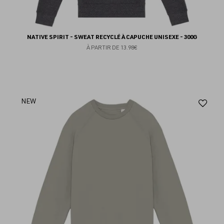
NATIVE SPIRIT - SWEAT RECYCLÉ À CAPUCHE UNISEXE - 300G
À PARTIR DE
13.98€
Aj
NEW
au
fav