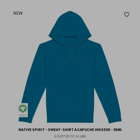
Aj
NEW
au
fav
NATIVE SPIRIT - SWEAT-SHIRT À CAPUCHE UNISEXE - 350G
À PARTIR DE
26.68€