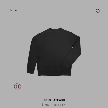
Aj
NEW
au
fav
SOL'S - ATF ALIX
À PARTIR DE
27.17€