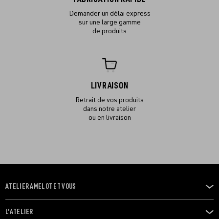
Demander un délai express
sur une large gamme
de produits
LIVRAISON
Retrait de vos produits
dans notre atelier
ou en livraison
ATELIER AMELOT ET VOUS
OUVRIR
LE
MENU
L'ATELIER
OUVRIR