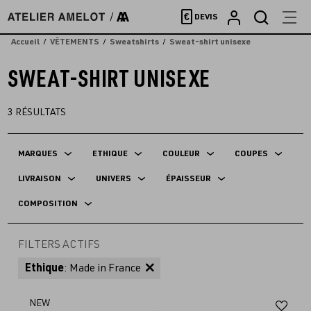
Accèder
€
DEVIS
directement
au
Accueil
VÊTEMENTS
Sweatshirts
Sweat-shirt unisexe
contenu
SWEAT-SHIRT UNISEXE
3
RÉSULTATS
MARQUES
ETHIQUE
COULEUR
COUPES
LIVRAISON
UNIVERS
ÉPAISSEUR
COMPOSITION
FILTERS ACTIFS
Ethique
: Made in France
Aj
NEW