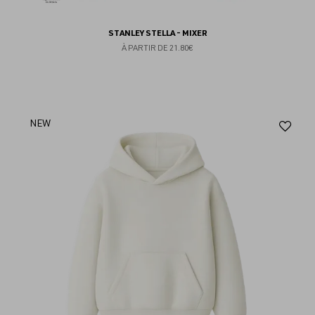
STANLEY STELLA - MIXER
À PARTIR DE
21.80€
Aj
NEW
au
fav