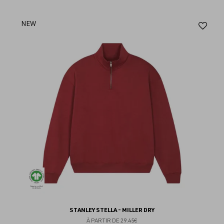
Aj
NEW
au
fav
STANLEY STELLA - MILLER DRY
À PARTIR DE
29.45€