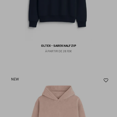
OLTEX - SAREK HALF ZIP
À PARTIR DE
28.92€
Aj
NEW
au
fav