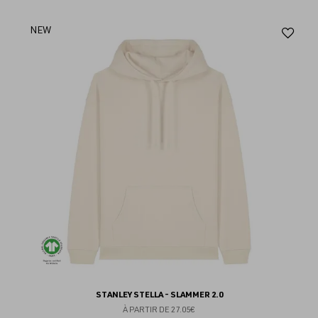
Aj
NEW
au
fav
STANLEY STELLA - SLAMMER 2.0
À PARTIR DE
27.05€