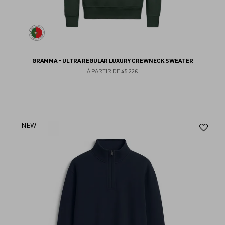
GRAMMA - ULTRA REGULAR LUXURY CREWNECK SWEATER
À PARTIR DE
45.22€
Aj
NEW
au
fav