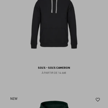
SOL'S - SOL'S CAMERON
À PARTIR DE
14.66€
Aj
NEW
au