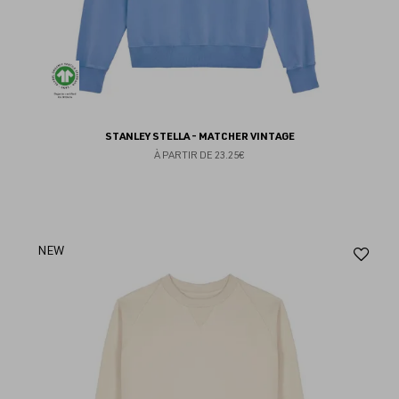
STANLEY STELLA - MATCHER VINTAGE
À PARTIR DE
23.25€
Aj
NEW
au
fav