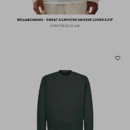
BELLA&CANVAS - SWEAT À CAPUCHE UNISEXE LOURD À ZIP
À PARTIR DE
32.44€
Aj
au
fav