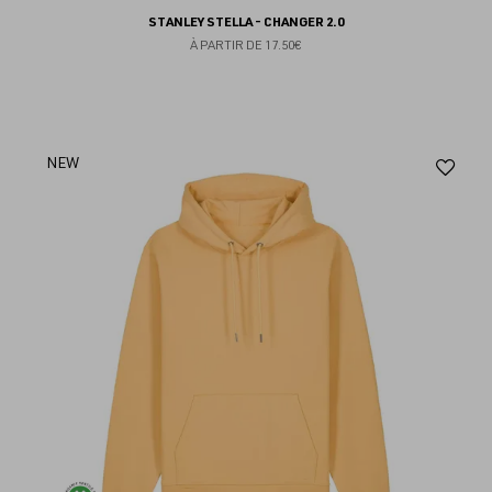
STANLEY STELLA - CHANGER 2.0
À PARTIR DE
17.50€
Aj
NEW
au
fav