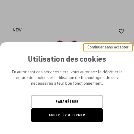
Aj
NEW
au
Continuer sans accepter
fav
Utilisation des cookies
En autorisant ces services tiers, vous autorisez le dépôt et la
lecture de cookies et l'utilisation de technologies de suivi
nécessaires à leur bon fonctionnement.
PARAMÉTRER
ACCEPTER & FERMER
DEMANDE
DE DEVIS