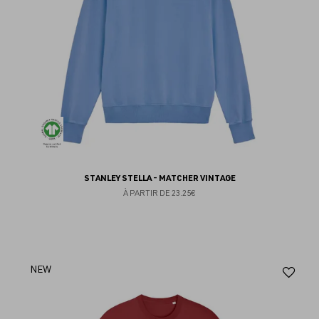
STANLEY STELLA - MATCHER VINTAGE
À PARTIR DE
23.25€
Aj
NEW
au