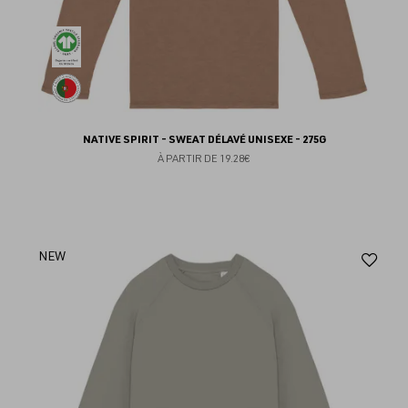
NATIVE SPIRIT - SWEAT DÉLAVÉ UNISEXE - 275G
À PARTIR DE
19.28€
Aj
NEW
au
fav