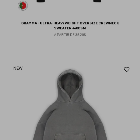
GRAMMA - ULTRA-HEAVYWEIGHT OVERSIZE CREWNECK
SWEATER 460GSM
À PARTIR DE
35.20€
Aj
NEW
au
fav