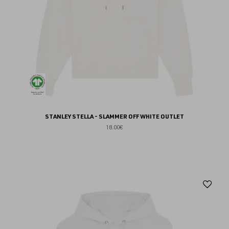
STANLEY STELLA - SLAMMER OFF WHITE OUTLET
18.00€
Aj
au
fav