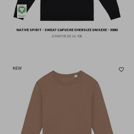
NATIVE SPIRIT - SWEAT CAPUCHE OVERSIZE UNISEXE - 300G
À PARTIR DE
24.70€
Aj
NEW
au
fav