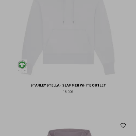
STANLEY STELLA - SLAMMER WHITE OUTLET
18.00€
Aj
au