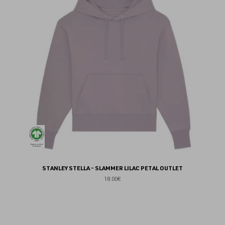
fav
STANLEY STELLA - SLAMMER LILAC PETAL OUTLET
18.00€