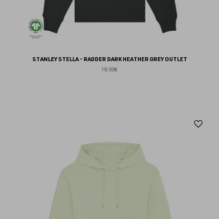
STANLEY STELLA - RADDER DARK HEATHER GREY OUTLET
18.00€
Aj
au
fav