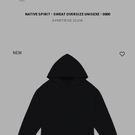
NATIVE SPIRIT - SWEAT OVERSIZE UNISEXE - 300G
À PARTIR DE
20.61€
Aj
NEW
au
fav