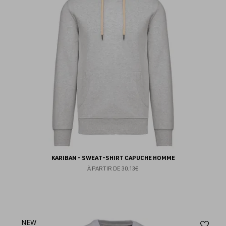
fav
KARIBAN - SWEAT-SHIRT CAPUCHE HOMME
À PARTIR DE
30.13€
Aj
NEW