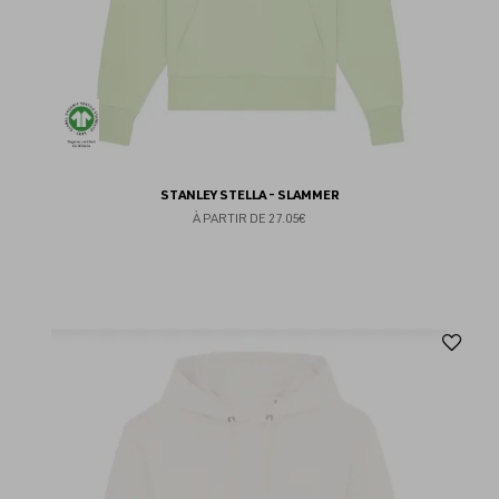
STANLEY STELLA - SLAMMER
À PARTIR DE
27.05€
Aj
au
fav