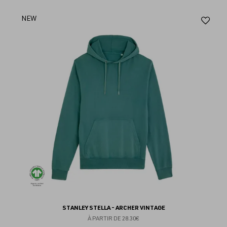
Aj
NEW
au
fav
STANLEY STELLA - ARCHER VINTAGE
À PARTIR DE
28.30€