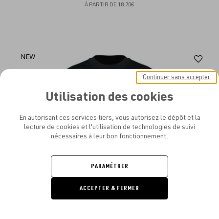
À PARTIR DE
18.70€
Aj
NEW
au
Continuer sans accepter
fav
Utilisation des cookies
En autorisant ces services tiers, vous autorisez le dépôt et la
lecture de cookies et l'utilisation de technologies de suivi
nécessaires à leur bon fonctionnement.
PARAMÉTRER
ACCEPTER & FERMER
DEMANDE
DE DEVIS