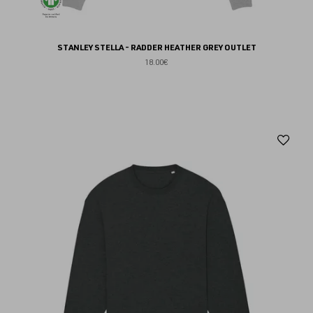
STANLEY STELLA - RADDER HEATHER GREY OUTLET
18.00€
Aj
au
fav