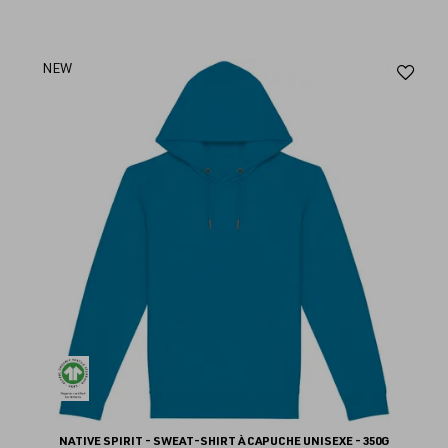
Aj
NEW
au
fav
NATIVE SPIRIT - SWEAT-SHIRT À CAPUCHE UNISEXE - 350G