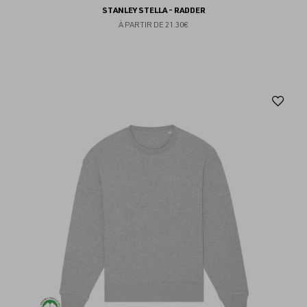
STANLEY STELLA - RADDER
À PARTIR DE
21.30€
Aj
au
fav