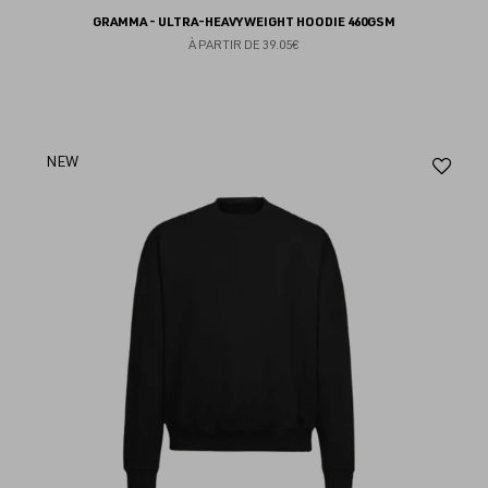
GRAMMA - ULTRA-HEAVYWEIGHT HOODIE 460GSM
À PARTIR DE
39.05€
Aj
NEW
au
fav