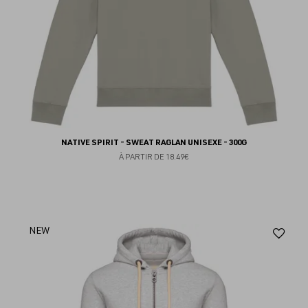
NATIVE SPIRIT - SWEAT RAGLAN UNISEXE - 300G
À PARTIR DE
18.49€
Aj
NEW
au
fav