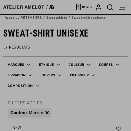
Accèder
€
DEVIS
directement
au
Accueil
VÊTEMENTS
Sweatshirts
Sweat-shirt unisexe
contenu
SWEAT-SHIRT UNISEXE
57
RÉSULTATS
MARQUES
ETHIQUE
COULEUR
COUPES
LIVRAISON
UNIVERS
ÉPAISSEUR
COMPOSITION
FILTERS ACTIFS
Couleur
:
Marron
Aj
NEW