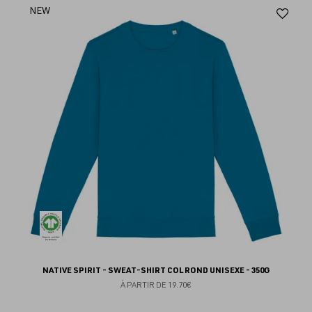
Aj
NEW
au
fav
NATIVE SPIRIT - SWEAT-SHIRT COL ROND UNISEXE - 350G
À PARTIR DE
19.70€