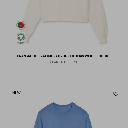
GRAMMA - ULTRA LUXURY CROPPED HEAVYWEIGHT HOODIE
À PARTIR DE
38.28€
Aj
NEW
au
fav