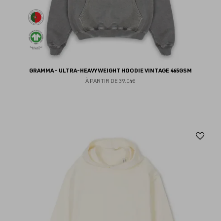
GRAMMA - ULTRA-HEAVYWEIGHT HOODIE VINTAGE 465GSM
À PARTIR DE
39.04€
Aj
au
fav