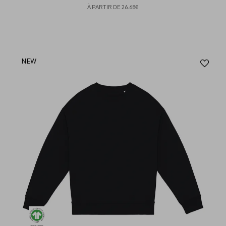
À PARTIR DE
26.68€
Aj
NEW
au
fav