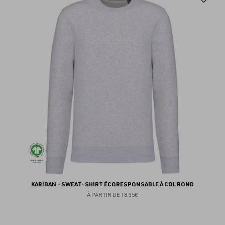
au
fav
KARIBAN - SWEAT-SHIRT ÉCORESPONSABLE À COL ROND
À PARTIR DE
18.35€