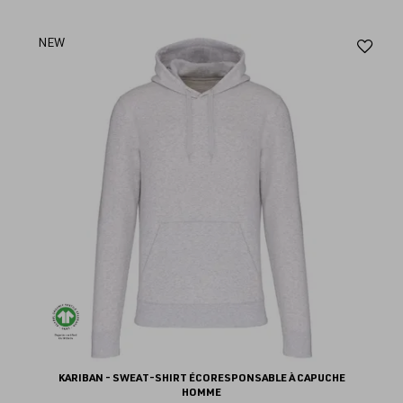
Aj
NEW
au
fav
KARIBAN - SWEAT-SHIRT ÉCORESPONSABLE À CAPUCHE
HOMME