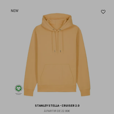
Aj
NEW
au
fav
STANLEY STELLA - CRUISER 2.0
À PARTIR DE
22.80€