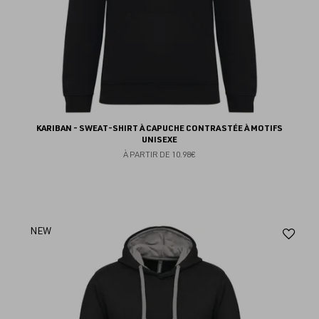
KARIBAN - SWEAT-SHIRT À CAPUCHE CONTRASTÉE À MOTIFS
UNISEXE
À PARTIR DE
10.98€
Aj
NEW
au
fav