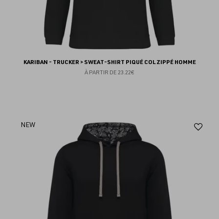
KARIBAN - TRUCKER > SWEAT-SHIRT PIQUÉ COL ZIPPÉ HOMME
À PARTIR DE
23.22€
Aj
NEW
au
fav