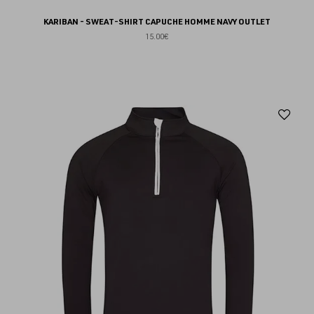
KARIBAN - SWEAT-SHIRT CAPUCHE HOMME NAVY OUTLET
15.00€
Aj
au
fav