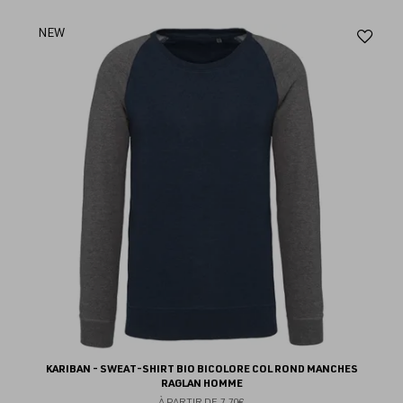
Aj
NEW
au
fav
KARIBAN - SWEAT-SHIRT BIO BICOLORE COL ROND MANCHES
RAGLAN HOMME
À PARTIR DE
7.70€