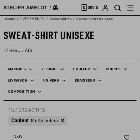
Accèder
€
DEVIS
directement
au
Accueil
VÊTEMENTS
Sweatshirts
Sweat-shirt unisexe
contenu
SWEAT-SHIRT UNISEXE
17
RÉSULTATS
MARQUES
ETHIQUE
COULEUR
COUPES
LIVRAISON
UNIVERS
ÉPAISSEUR
COMPOSITION
FILTERS ACTIFS
Couleur
:
Multicouleur
Aj
NEW