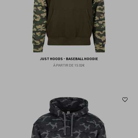
JUST HOODS - BASEBALL HOODIE
À PARTIR DE
15.02€
Aj
au
fav