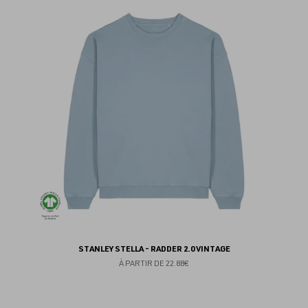
au
fav
STANLEY STELLA - RADDER 2.0 VINTAGE
À PARTIR DE
22.88€