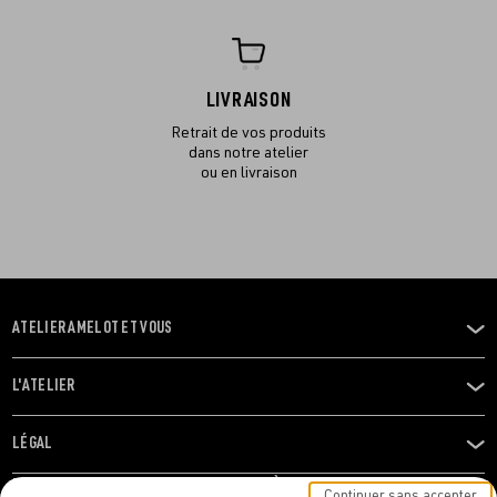
LIVRAISON
Retrait de vos produits
dans notre atelier
ou en livraison
ATELIER AMELOT ET VOUS
OUVRIR
LE
MENU
L'ATELIER
OUVRIR
LE
MENU
LÉGAL
OUVRIR
LE
RESTONS EN CONTACT ! ABONNEZ-VOUS À NOTRE
Continuer sans accepter