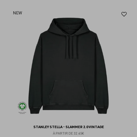
Aj
NEW
au
fav
STANLEY STELLA - SLAMMER 2.0 VINTAGE
À PARTIR DE
32.45€