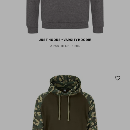
JUST HOODS - VARSITY HOODIE
À PARTIR DE
13.50€
Aj
au
fav