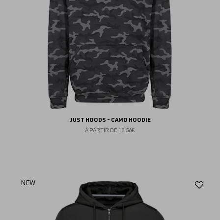
JUST HOODS - CAMO HOODIE
À PARTIR DE
18.56€
Aj
NEW
au
fav