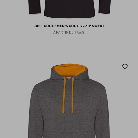
JUST COOL - MEN'S COOL 1/2 ZIP SWEAT
À PARTIR DE
17.67€
Aj
au
fav