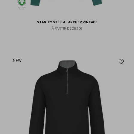
STANLEY STELLA - ARCHER VINTAGE
À PARTIR DE
28.30€
Aj
NEW
au
fav