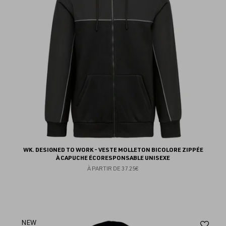
WK. DESIGNED TO WORK - VESTE MOLLETON BICOLORE ZIPPÉE
À CAPUCHE ÉCORESPONSABLE UNISEXE
À PARTIR DE
37.25€
Aj
NEW