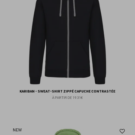
fav
KARIBAN - SWEAT-SHIRT ZIPPÉ CAPUCHE CONTRASTÉE
À PARTIR DE
19.31€
Aj
NEW