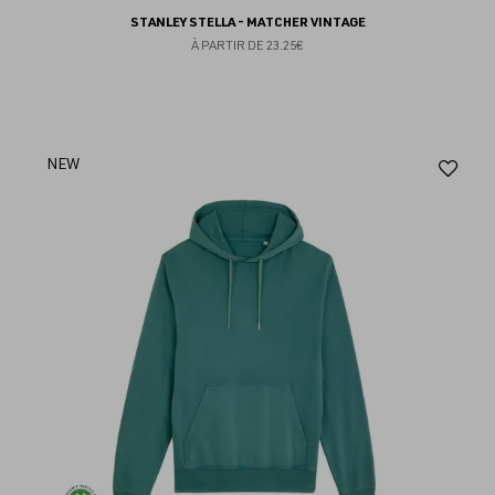
STANLEY STELLA - MATCHER VINTAGE
À PARTIR DE
23.25€
Aj
NEW
au
fav