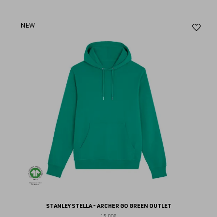
Aj
NEW
au
fav
STANLEY STELLA - ARCHER GO GREEN OUTLET
15.00€