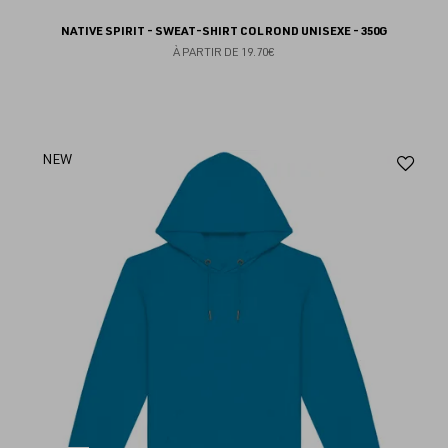
NATIVE SPIRIT - SWEAT-SHIRT COL ROND UNISEXE - 350G
À PARTIR DE
19.70€
Aj
NEW
au
fav