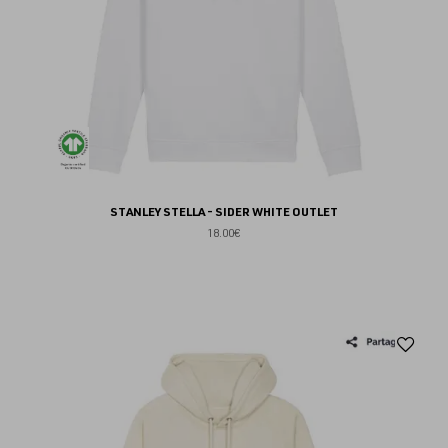
STANLEY STELLA - SIDER WHITE OUTLET
18.00€
Aj
au
fav