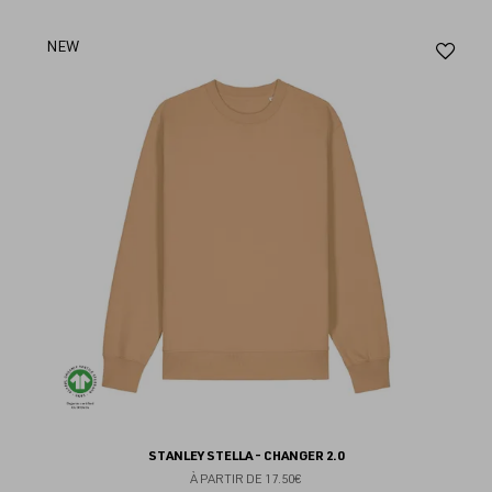
Aj
NEW
au
fav
STANLEY STELLA - CHANGER 2.0
À PARTIR DE
17.50€