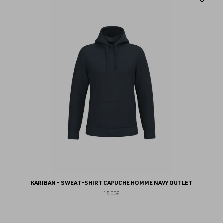
au
fav
KARIBAN - SWEAT-SHIRT CAPUCHE HOMME NAVY OUTLET
15.00€