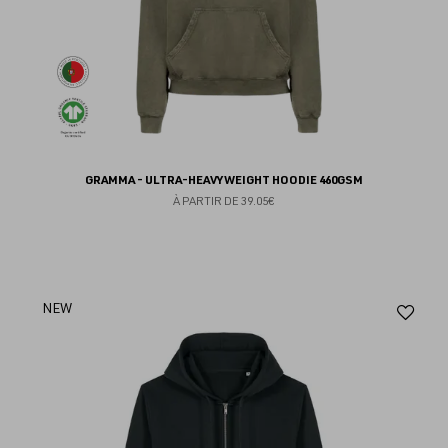
GRAMMA - ULTRA-HEAVYWEIGHT HOODIE 460GSM
À PARTIR DE
39.05€
Aj
NEW
au
fav