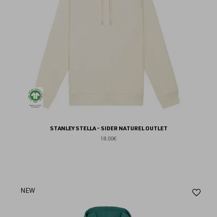
STANLEY STELLA - SIDER NATUREL OUTLET
18.00€
Aj
NEW
au