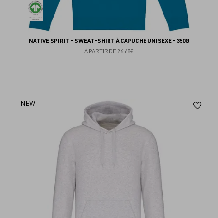
NATIVE SPIRIT - SWEAT-SHIRT À CAPUCHE UNISEXE - 350G
À PARTIR DE
26.68€
Aj
NEW
au
fav