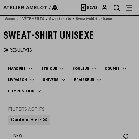
Accèder
€
DEVIS
directement
au
Accueil
VÊTEMENTS
Sweatshirts
Sweat-shirt unisexe
contenu
SWEAT-SHIRT UNISEXE
50
RÉSULTATS
MARQUES
ETHIQUE
COULEUR
COUPES
LIVRAISON
UNIVERS
ÉPAISSEUR
COMPOSITION
FILTERS ACTIFS
Couleur
:
Rose
Aj
NEW