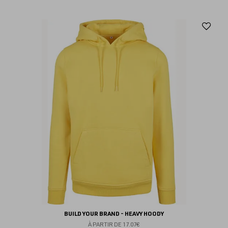
Aj
au
fav
BUILD YOUR BRAND - HEAVY HOODY
À PARTIR DE
17.07€