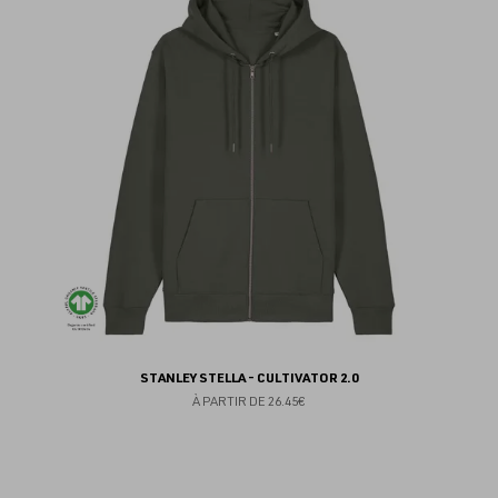
au
fav
STANLEY STELLA - CULTIVATOR 2.0
À PARTIR DE
26.45€