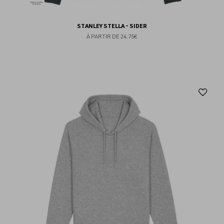
STANLEY STELLA - SIDER
À PARTIR DE
24.75€
Aj
au
fav