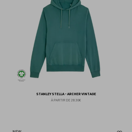
fav
STANLEY STELLA - ARCHER VINTAGE
À PARTIR DE
28.30€
NEW