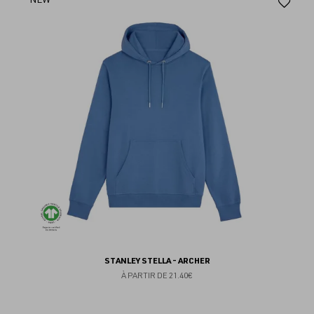
Aj
au
fav
STANLEY STELLA - ARCHER
À PARTIR DE
21.40€