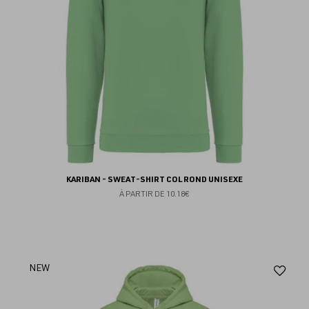
KARIBAN - SWEAT-SHIRT COL ROND UNISEXE
À PARTIR DE
10.18€
Aj
NEW
au