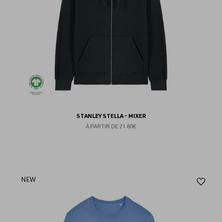
STANLEY STELLA - MIXER
À PARTIR DE
21.80€
Aj
NEW
au
fav