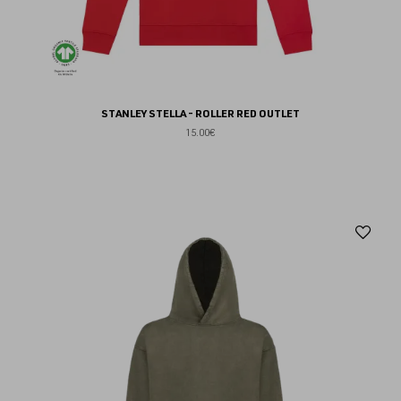
STANLEY STELLA - ROLLER RED OUTLET
15.00€
Aj
au
fav