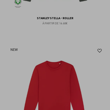
STANLEY STELLA - ROLLER
À PARTIR DE
14.60€
Aj
NEW
au
fav