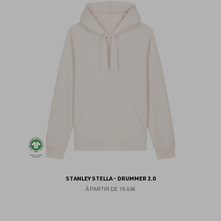
au
fav
STANLEY STELLA - DRUMMER 2.0
À PARTIR DE
18.45€