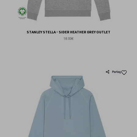
STANLEY STELLA - SIDER HEATHER GREY OUTLET
18.00€
Aj
au
fav