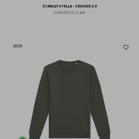
STANLEY STELLA - CRUISER 2.0
À PARTIR DE
22.80€
Aj
NEW
au
fav