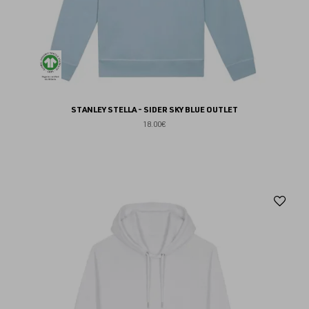
STANLEY STELLA - SIDER SKY BLUE OUTLET
18.00€
Aj
au
fav