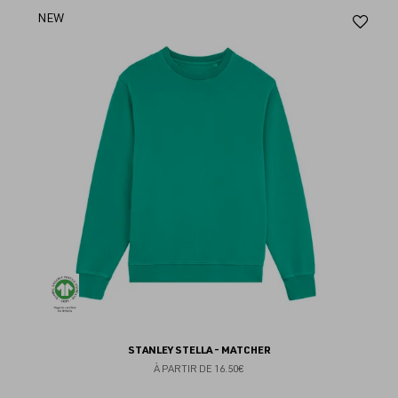
Aj
NEW
au
fav
STANLEY STELLA - MATCHER
À PARTIR DE
16.50€