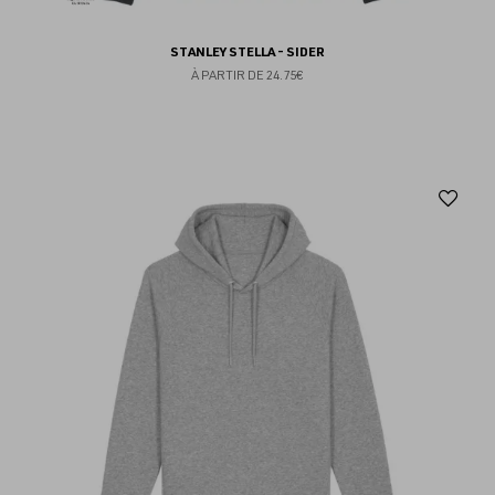
STANLEY STELLA - SIDER
À PARTIR DE
24.75€
Aj
au
fav