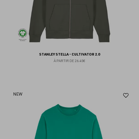
STANLEY STELLA - CULTIVATOR 2.0
À PARTIR DE
26.45€
Aj
NEW
au
fav