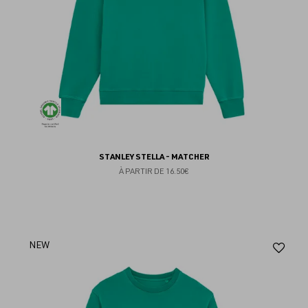
STANLEY STELLA - MATCHER
À PARTIR DE
16.50€
Aj
NEW
au
fav