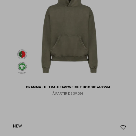
GRAMMA - ULTRA-HEAVYWEIGHT HOODIE 460GSM
À PARTIR DE
39.05€
Aj
NEW