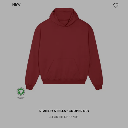
Aj
NEW
au
fav
STANLEY STELLA - COOPER DRY
À PARTIR DE
33.90€