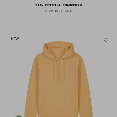
STANLEY STELLA - CHANGER 2.0
À PARTIR DE
17.50€
Aj
NEW
au
fav