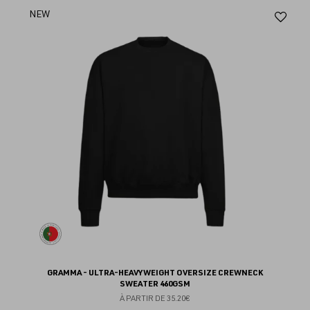
Aj
NEW
au
fav
GRAMMA - ULTRA-HEAVYWEIGHT OVERSIZE CREWNECK
SWEATER 460GSM
À PARTIR DE
35.20€