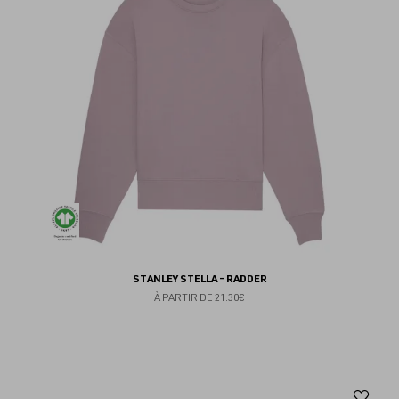
fav
STANLEY STELLA - RADDER
À PARTIR DE
21.30€
Aj