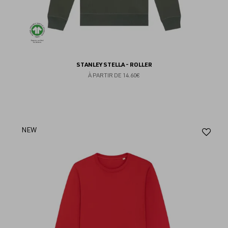
STANLEY STELLA - ROLLER
À PARTIR DE
14.60€
Aj
NEW
au
fav