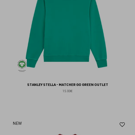
STANLEY STELLA - MATCHER GO GREEN OUTLET
15.00€
Aj
NEW
au