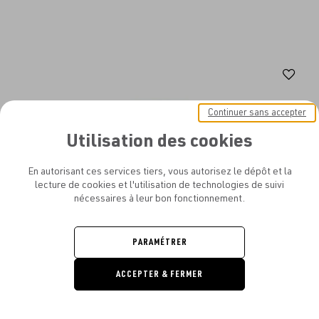
Aj
au
Continuer sans accepter
fav
Utilisation des cookies
En autorisant ces services tiers, vous autorisez le dépôt et la
lecture de cookies et l'utilisation de technologies de suivi
nécessaires à leur bon fonctionnement.
PARAMÉTRER
ACCEPTER & FERMER
DEMANDE
DE DEVIS