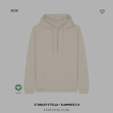
Aj
NEW
au
fav
STANLEY STELLA - SLAMMER 2.0
À PARTIR DE
27.05€