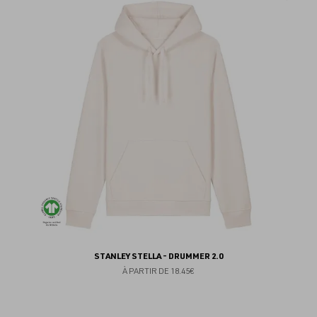
au
fav
STANLEY STELLA - DRUMMER 2.0
À PARTIR DE
18.45€