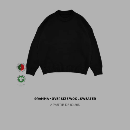
au
fav
GRAMMA - OVERSIZE WOOL SWEATER
À PARTIR DE
80.60€