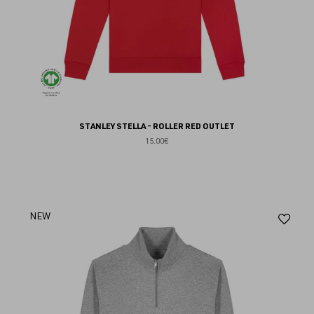
STANLEY STELLA - ROLLER RED OUTLET
15.00€
Aj
NEW
au
fav