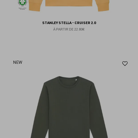
STANLEY STELLA - CRUISER 2.0
À PARTIR DE
22.80€
Aj
NEW
au
fav