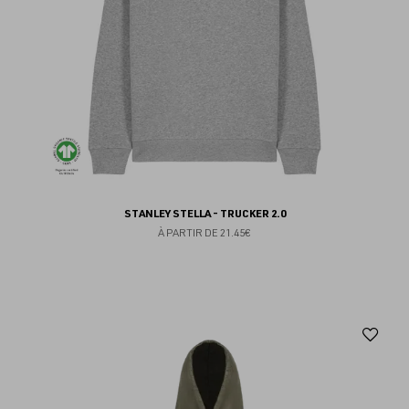
STANLEY STELLA - TRUCKER 2.0
À PARTIR DE
21.45€
Aj
au
fav