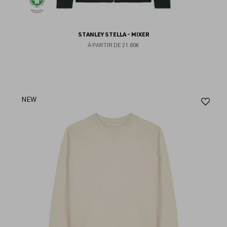
STANLEY STELLA - MIXER
À PARTIR DE
21.80€
Aj
NEW
au
fav