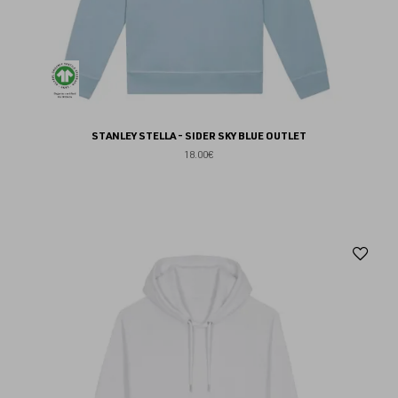
STANLEY STELLA - SIDER SKY BLUE OUTLET
18.00€
Aj
au
fav