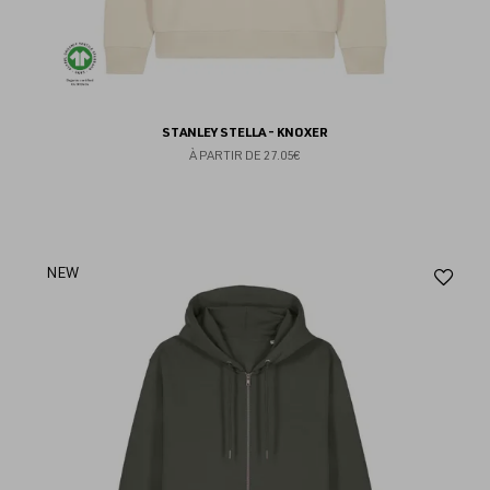
STANLEY STELLA - KNOXER
À PARTIR DE
27.05€
Aj
NEW
au
fav