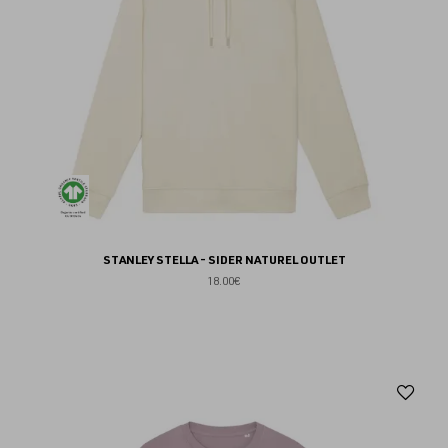
STANLEY STELLA - SIDER NATUREL OUTLET
18.00€
Aj
au