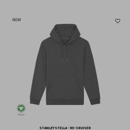
Aj
NEW
au
fav
STANLEY STELLA - RE-CRUISER