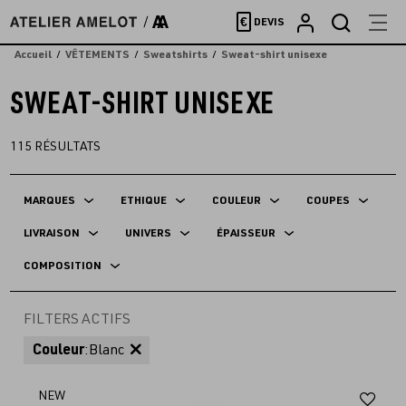
Accèder
€
DEVIS
directement
au
Accueil
VÊTEMENTS
Sweatshirts
Sweat-shirt unisexe
contenu
SWEAT-SHIRT UNISEXE
115
RÉSULTATS
MARQUES
ETHIQUE
COULEUR
COUPES
LIVRAISON
UNIVERS
ÉPAISSEUR
COMPOSITION
FILTERS ACTIFS
Couleur
:
Blanc
Aj
NEW