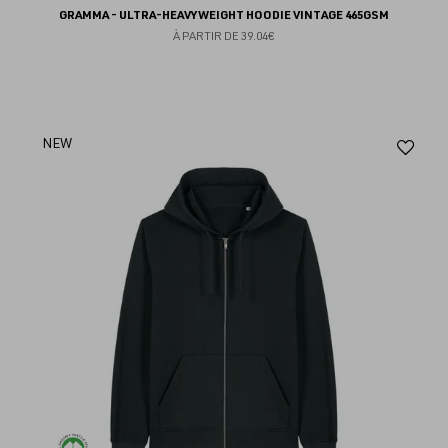
GRAMMA - ULTRA-HEAVYWEIGHT HOODIE VINTAGE 465GSM
À PARTIR DE
39.04€
Aj
NEW
au
fav