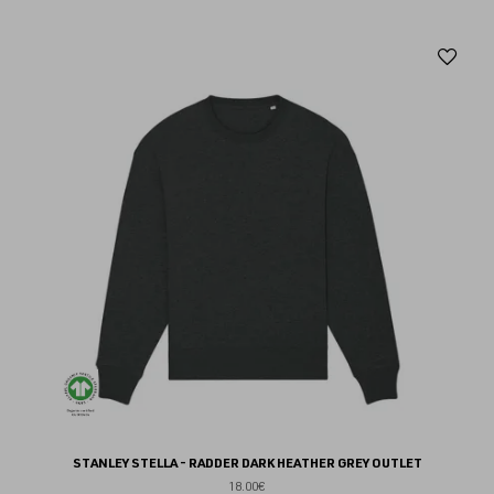
Aj
au
fav
STANLEY STELLA - RADDER DARK HEATHER GREY OUTLET
18.00€