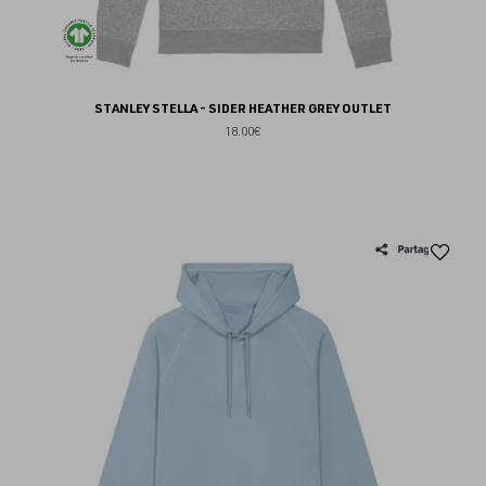
STANLEY STELLA - SIDER HEATHER GREY OUTLET
18.00€
Aj
au
fav