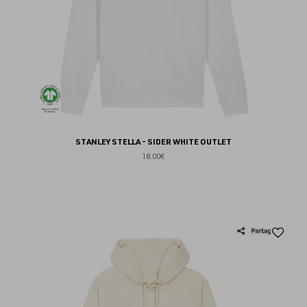
STANLEY STELLA - SIDER WHITE OUTLET
18.00€
Aj
au
fav