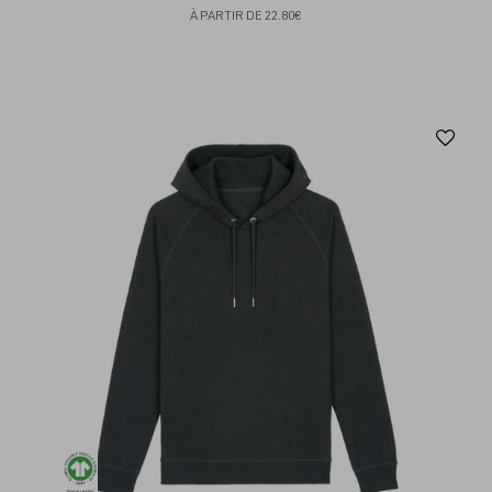
À PARTIR DE
22.80€
Aj
au
fav