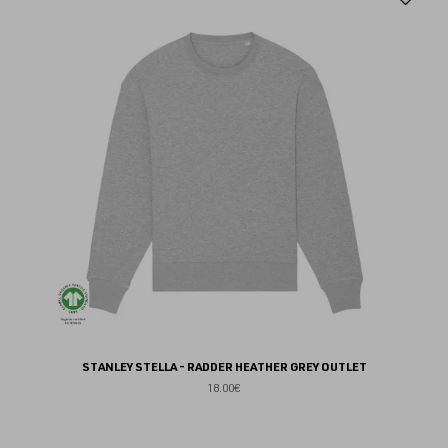
au
fav
STANLEY STELLA - RADDER HEATHER GREY OUTLET
18.00€