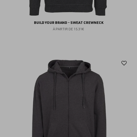
BUILD YOUR BRAND - SWEAT CREWNECK
À PARTIR DE
15.31€
Aj
au
fav