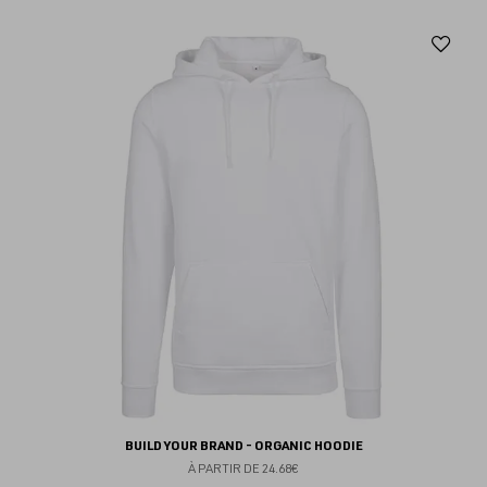
Aj
au
fav
BUILD YOUR BRAND - ORGANIC HOODIE
À PARTIR DE
24.68€