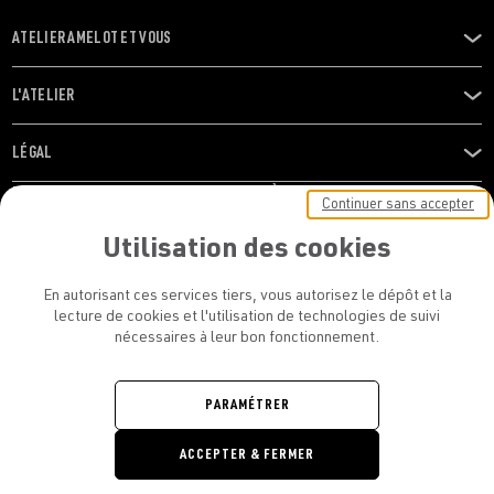
ATELIER AMELOT ET VOUS
OUVRIR
LE
MENU
L'ATELIER
OUVRIR
LE
MENU
LÉGAL
OUVRIR
LE
RESTONS EN CONTACT ! ABONNEZ-VOUS À NOTRE
Continuer sans accepter
MENU
NEWSLETTER
Utilisation des cookies
E-mail
En autorisant ces services tiers, vous autorisez le dépôt et la
E
lecture de cookies et l'utilisation de technologies de suivi
nécessaires à leur bon fonctionnement.
En vous inscrivant, vous acceptez la politique de confidentialité et les
conditions d’utilisation de l’Atelier Amelot
PARAMÉTRER
ATELIER AMELOT - TOUS DROITS
ACCEPTER & FERMER
RÉSERVÉS
Retrouvez
Retrouvez
Retrou
Re