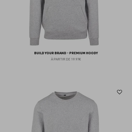
BUILD YOUR BRAND - PREMIUM HOODY
À PARTIR DE
19.97€
Aj
au
fav