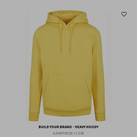
Aj
au
fav
BUILD YOUR BRAND - HEAVY HOODY
À PARTIR DE
17.07€