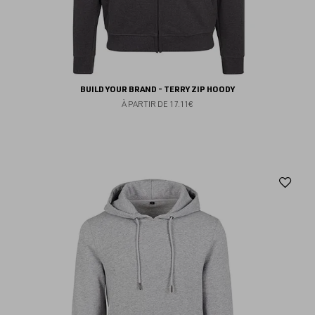
BUILD YOUR BRAND - TERRY ZIP HOODY
À PARTIR DE
17.11€
Aj
au
fav