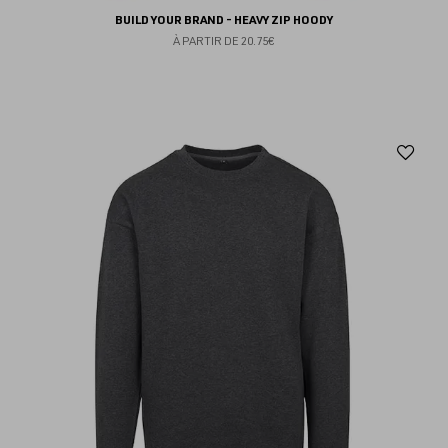
BUILD YOUR BRAND - HEAVY ZIP HOODY
À PARTIR DE
20.75€
Aj
au
fav