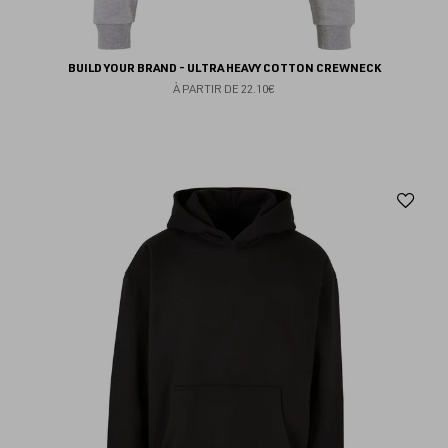
BUILD YOUR BRAND - ULTRA HEAVY COTTON CREWNECK
À PARTIR DE
22.10€
Aj
au
fav