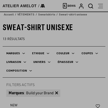
Accèder
€
DEVIS
directement
au
Accueil
VÊTEMENTS
Sweatshirts
Sweat-shirt unisexe
contenu
SWEAT-SHIRT UNISEXE
13
RÉSULTATS
MARQUES
ETHIQUE
COULEUR
COUPES
LIVRAISON
UNIVERS
ÉPAISSEUR
COMPOSITION
FILTERS ACTIFS
Marques
: Build your Brand
Aj
NEW