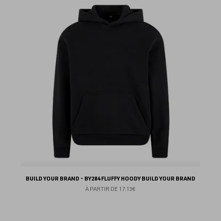
au
fav
BUILD YOUR BRAND - BY284 FLUFFY HOODY BUILD YOUR BRAND
À PARTIR DE
17.13€