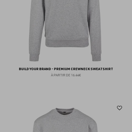
BUILD YOUR BRAND - PREMIUM CREWNECK SWEATSHIRT
À PARTIR DE
16.44€
Aj
au
fav