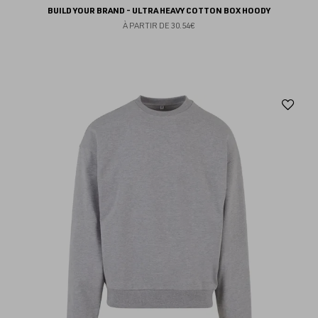
BUILD YOUR BRAND - ULTRA HEAVY COTTON BOX HOODY
À PARTIR DE
30.54€
Aj
au
fav