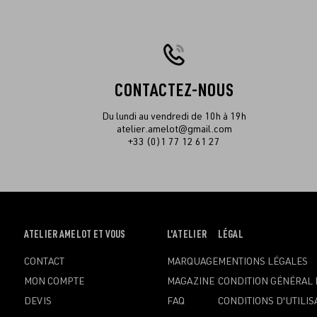
CONTACTEZ-NOUS
Du lundi au vendredi de 10h à 19h
atelier.amelot@gmail.com
+33 (0)1 77 12 61 27
OUVRIR
ATELIER AMELOT ET VOUS
OUVRIR
L'ATELIER
OUVRIR
LÉGAL
LE
LE
LE
CONTACT
MARQUAGE
MENTIONS LÉGALES
MENU
MENU
MENU
MON COMPTE
MAGAZINE
CONDITION GÉNÉRAL 
DEVIS
FAQ
CONDITIONS D'UTILIS