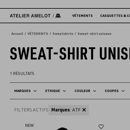
Accèder
directement
au
VÊTEMENTS
CASQUETTES & C
contenu
Accueil
VÊTEMENTS
Sweatshirts
Sweat-shirt unisexe
SWEAT-SHIRT UNIS
1
RÉSULTATS
MARQUES
ETHIQUE
COULEUR
COUPES
FILTERS ACTIFS
Marques
: ATF
Ajouter
NEW