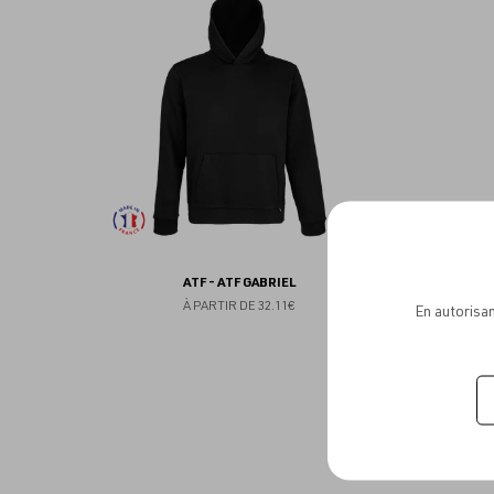
aux
favoris
ATF - ATF GABRIEL
À PARTIR DE
32.11€
En autorisan