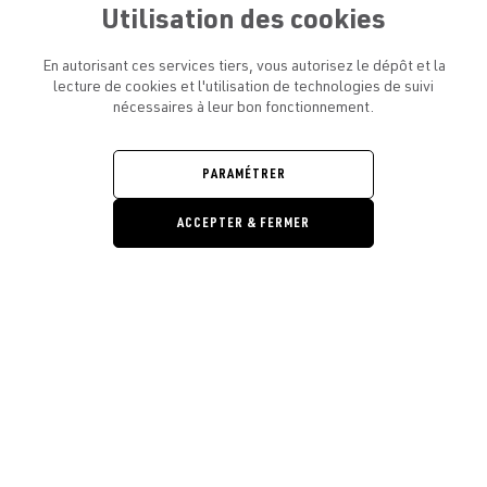
Utilisation des cookies
En autorisant ces services tiers, vous autorisez le dépôt et la
lecture de cookies et l'utilisation de technologies de suivi
nécessaires à leur bon fonctionnement.
ATELIER AMELOT ET VOUS
OUVRIR
LE
MENU
L'ATELIER
PARAMÉTRER
OUVRIR
LE
MENU
ACCEPTER & FERMER
LÉGAL
OUVRIR
LE
RESTONS EN CONTACT ! ABONNEZ-VOUS À NOTRE
MENU
NEWSLETTER
Ouvrir la barre de gestion des cooki
E-mail
E
En vous inscrivant, vous acceptez la politique de confidentialité et les
conditions d’utilisation de l’Atelier Amelot