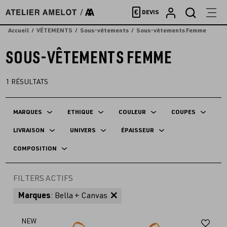
Accèder
€
DEVIS
directement
au
Accueil
VÊTEMENTS
Sous-vêtements
Sous-vêtements Femme
contenu
SOUS-VÊTEMENTS FEMME
1
RÉSULTATS
MARQUES
ETHIQUE
COULEUR
COUPES
LIVRAISON
UNIVERS
ÉPAISSEUR
COMPOSITION
FILTERS ACTIFS
Marques
: Bella + Canvas
Aj
NEW