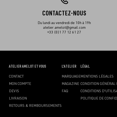
CONTACTEZ-NOUS
Du lundi au vendredi de 10h à 19h
atelier.amelot@gmail.com
+33 (0)1 77 12 61 27
OUVRIR
ATELIER AMELOT ET VOUS
OUVRIR
L'ATELIER
OUVRIR
LÉGAL
LE
LE
LE
CONTACT
MARQUAGE
MENTIONS LÉGALES
MENU
MENU
MENU
MON COMPTE
MAGAZINE
CONDITION GÉNÉRAL 
DEVIS
FAQ
CONDITIONS D'UTILIS
LIVRAISON
POLITIQUE DE CONFID
RETOURS & REMBOURSEMENTS