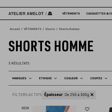
Accèder
directement
au
VÊTEMENTS
CASQUETTES & C
contenu
Accueil
VÊTEMENTS
Shorts
Shorts Homme
SHORTS HOMME
5
RÉSULTATS
MARQUES
ETHIQUE
COULEUR
COUPES
FILTERS ACTIFS
Épaisseur
: De 250 à 300g
Ajouter
NEW