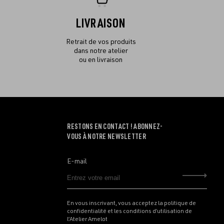
LIVRAISON
Retrait de vos produits
dans notre atelier
ou en livraison
RESTONS EN CONTACT ! ABONNEZ-
VOUS À NOTRE NEWSLETTER
E-mail
Envo
En vous inscrivant, vous acceptez la politique de
confidentialité et les conditions d’utilisation de
l’Atelier Amelot