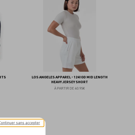
aux
aux
favoris
favoris
RTS
LOS ANGELES APPAREL - 1241GD MID LENGTH
HEAVY JERSEY SHORT
À PARTIR DE
40.95€
Continuer sans accepter