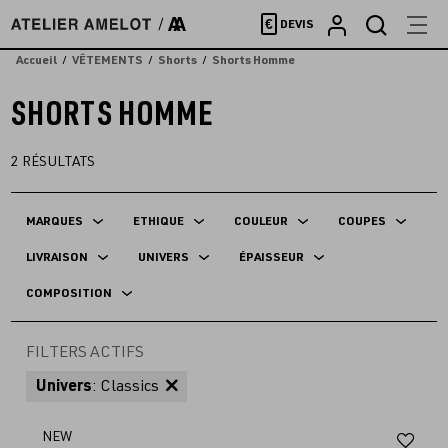
Accèder
€
DEVIS
directement
au
Accueil
VÊTEMENTS
Shorts
Shorts Homme
contenu
SHORTS HOMME
2
RÉSULTATS
MARQUES
ETHIQUE
COULEUR
COUPES
LIVRAISON
UNIVERS
ÉPAISSEUR
COMPOSITION
FILTERS ACTIFS
Univers
: Classics
Aj
NEW