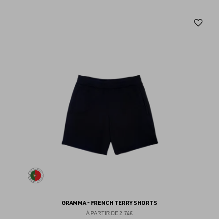
Aj
au
fav
GRAMMA - FRENCH TERRY SHORTS
À PARTIR DE
2.74€