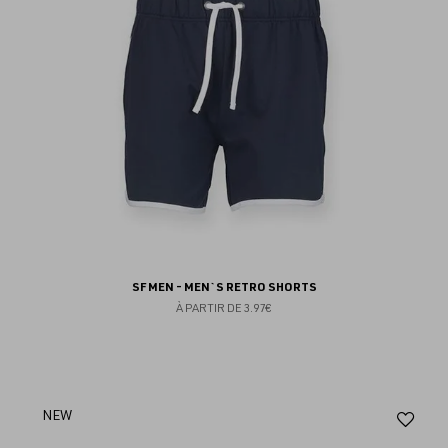
SF MEN - MEN`S RETRO SHORTS
À PARTIR DE
3.97€
Aj
NEW