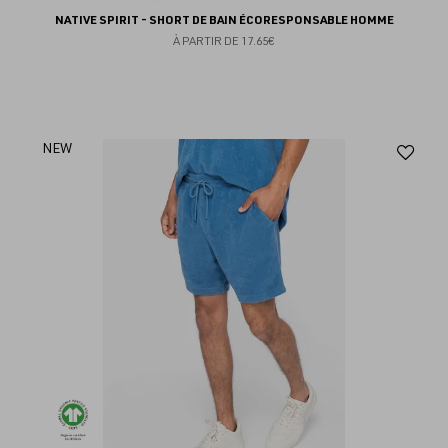
NATIVE SPIRIT - SHORT DE BAIN ÉCORESPONSABLE HOMME
À PARTIR DE
17.65€
Aj
NEW
au
fav