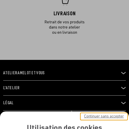
LIVRAISON
Retrait de vos produits
dans notre atelier
ou en livraison
ATELIER AMELOT ET VOUS
OUVRIR
LE
MENU
L'ATELIER
OUVRIR
LE
MENU
LÉGAL
OUVRIR
LE
RESTONS EN CONTACT ! ABONNEZ-VOUS À NOTRE
Continuer sans accepter
MENU
NEWSLETTER
Utilisation des cookies