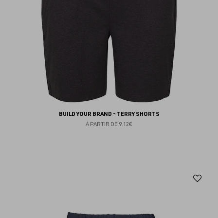
BUILD YOUR BRAND - TERRY SHORTS
À PARTIR DE
9.12€
Aj
au
fav