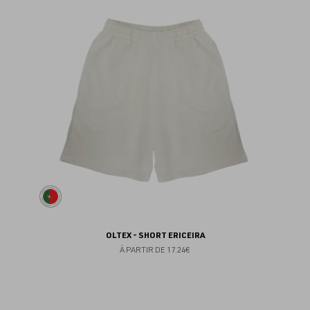
au
fav
OLTEX - SHORT ERICEIRA
À PARTIR DE
17.24€