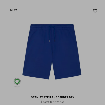
Aj
NEW
au
fav
STANLEY STELLA - BOARDER DRY
À PARTIR DE
20.14€