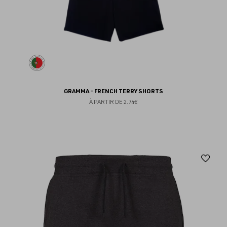
GRAMMA - FRENCH TERRY SHORTS
À PARTIR DE
2.74€
Aj
au
fav