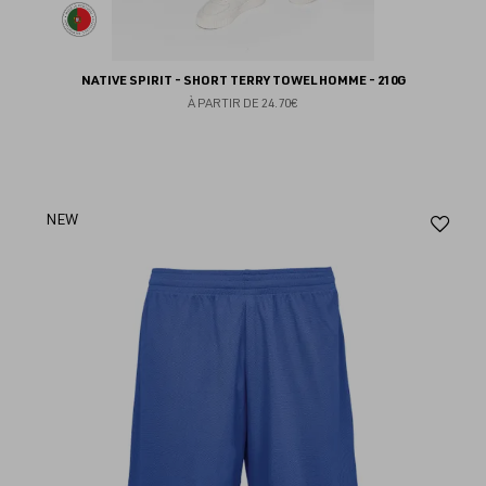
NATIVE SPIRIT - SHORT TERRY TOWEL HOMME - 210G
À PARTIR DE
24.70€
Aj
NEW
au
fav