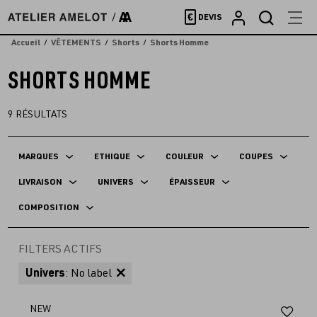
Accèder
€
DEVIS
directement
au
Accueil
VÊTEMENTS
Shorts
Shorts Homme
contenu
SHORTS HOMME
9
RÉSULTATS
MARQUES
ETHIQUE
COULEUR
COUPES
LIVRAISON
UNIVERS
ÉPAISSEUR
COMPOSITION
FILTERS ACTIFS
Univers
: No label
Aj
NEW