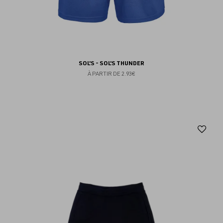
SOL'S - SOL'S THUNDER
À PARTIR DE
2.93€
Aj
au
fav