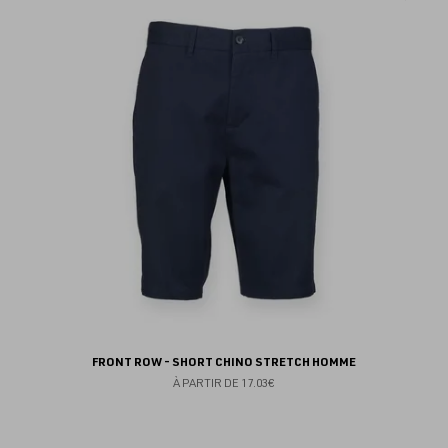
au
fav
FRONT ROW - SHORT CHINO STRETCH HOMME
À PARTIR DE
17.03€