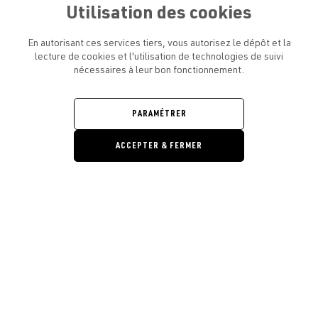
Utilisation des cookies
En autorisant ces services tiers, vous autorisez le dépôt et la
lecture de cookies et l'utilisation de technologies de suivi
nécessaires à leur bon fonctionnement.
ATELIER AMELOT ET VOUS
OUVRIR
LE
MENU
L'ATELIER
PARAMÉTRER
OUVRIR
LE
MENU
ACCEPTER & FERMER
LÉGAL
OUVRIR
LE
RESTONS EN CONTACT ! ABONNEZ-VOUS À NOTRE
MENU
NEWSLETTER
Ouvrir la barre de gestion des cooki
E-mail
E
En vous inscrivant, vous acceptez la politique de confidentialité et les
conditions d’utilisation de l’Atelier Amelot