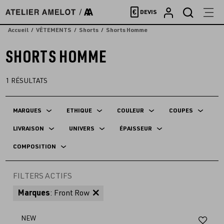
Accèder
€
DEVIS
directement
au
Accueil
VÊTEMENTS
Shorts
Shorts Homme
contenu
SHORTS HOMME
1
RÉSULTATS
MARQUES
ETHIQUE
COULEUR
COUPES
LIVRAISON
UNIVERS
ÉPAISSEUR
COMPOSITION
FILTERS ACTIFS
Marques
: Front Row
Aj
NEW