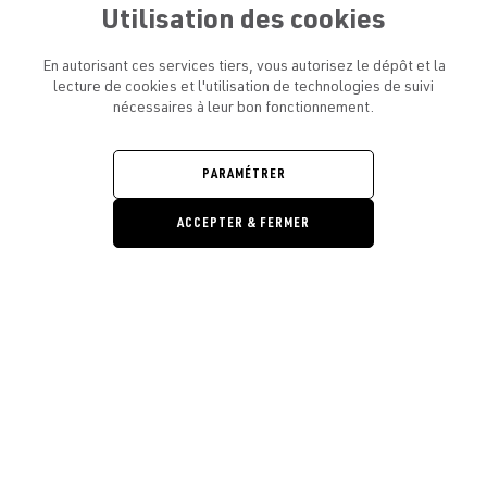
Utilisation des cookies
En autorisant ces services tiers, vous autorisez le dépôt et la
lecture de cookies et l'utilisation de technologies de suivi
nécessaires à leur bon fonctionnement.
ATELIER AMELOT ET VOUS
OUVRIR
LE
MENU
L'ATELIER
PARAMÉTRER
OUVRIR
LE
MENU
ACCEPTER & FERMER
LÉGAL
OUVRIR
LE
RESTONS EN CONTACT ! ABONNEZ-VOUS À NOTRE
MENU
NEWSLETTER
Ouvrir la barre de gestion des cooki
E-mail
E
En vous inscrivant, vous acceptez la politique de confidentialité et les
conditions d’utilisation de l’Atelier Amelot