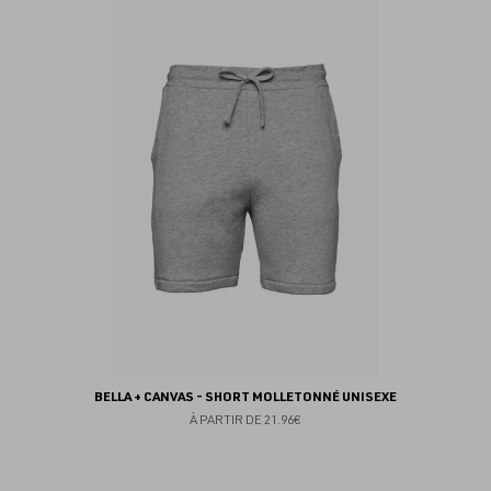
au
fav
BELLA + CANVAS - SHORT MOLLETONNÉ UNISEXE
À PARTIR DE
21.96€