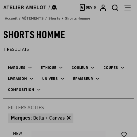
Accèder
€
DEVIS
directement
au
Accueil
VÊTEMENTS
Shorts
Shorts Homme
contenu
SHORTS HOMME
1
RÉSULTATS
MARQUES
ETHIQUE
COULEUR
COUPES
LIVRAISON
UNIVERS
ÉPAISSEUR
COMPOSITION
FILTERS ACTIFS
Marques
: Bella + Canvas
Aj
NEW