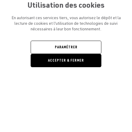
Utilisation des cookies
En autorisant ces services tiers, vous autorisez le dépôt et la
lecture de cookies et l'utilisation de technologies de suivi
nécessaires à leur bon fonctionnement.
ATELIER AMELOT ET VOUS
OUVRIR
LE
MENU
L'ATELIER
PARAMÉTRER
OUVRIR
LE
MENU
ACCEPTER & FERMER
LÉGAL
OUVRIR
LE
RESTONS EN CONTACT ! ABONNEZ-VOUS À NOTRE
MENU
NEWSLETTER
Ouvrir la barre de gestion des cooki
E-mail
E
En vous inscrivant, vous acceptez la politique de confidentialité et les
conditions d’utilisation de l’Atelier Amelot