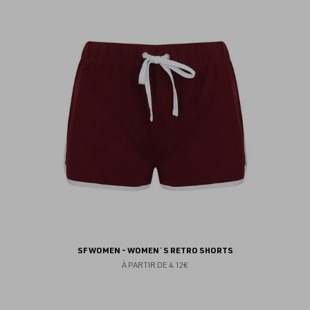
au
fav
SF WOMEN - WOMEN`S RETRO SHORTS
À PARTIR DE
4.12€