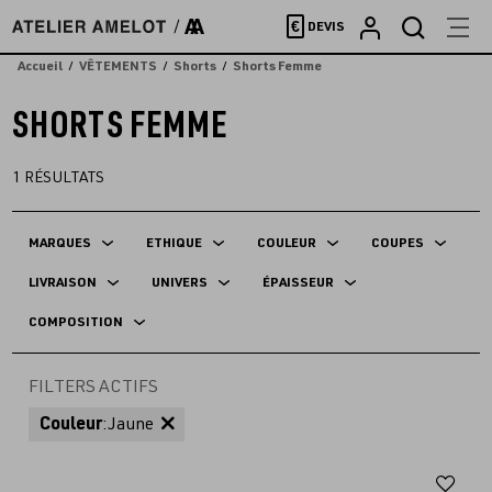
Accèder
€
DEVIS
directement
au
Accueil
VÊTEMENTS
Shorts
Shorts Femme
contenu
SHORTS FEMME
1
RÉSULTATS
MARQUES
ETHIQUE
COULEUR
COUPES
LIVRAISON
UNIVERS
ÉPAISSEUR
COMPOSITION
FILTERS ACTIFS
Couleur
:
Jaune
Aj