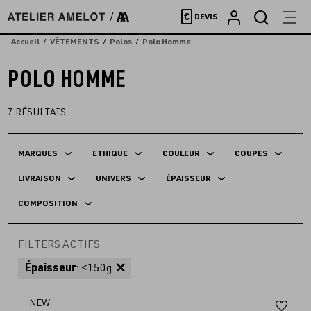
Accèder
€
DEVIS
directement
au
Accueil
VÊTEMENTS
Polos
Polo Homme
contenu
POLO HOMME
7
RÉSULTATS
MARQUES
ETHIQUE
COULEUR
COUPES
LIVRAISON
UNIVERS
ÉPAISSEUR
COMPOSITION
FILTERS ACTIFS
Épaisseur
: <150g
Aj
NEW