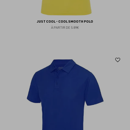
JUST COOL - COOL SMOOTH POLO
À PARTIR DE
5.89€
Aj
au
fav