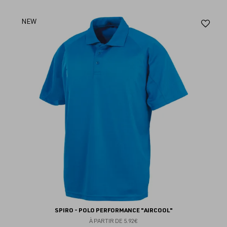
Aj
NEW
au
fav
SPIRO - POLO PERFORMANCE "AIRCOOL"
À PARTIR DE
5.92€