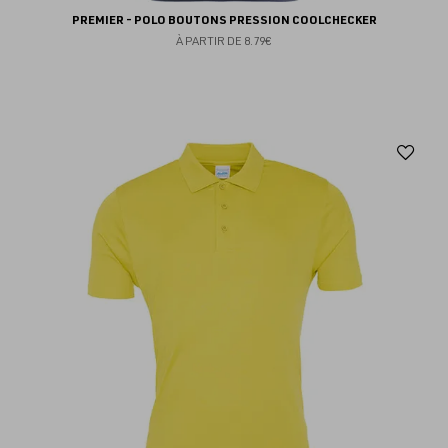
PREMIER - POLO BOUTONS PRESSION COOLCHECKER
À PARTIR DE
8.79€
Aj
au
fav