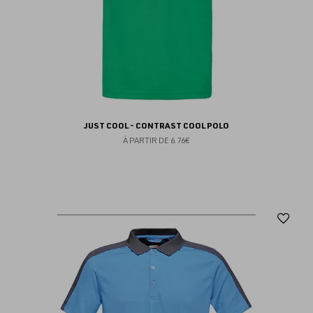
JUST COOL - CONTRAST COOL POLO
À PARTIR DE
6.76€
Aj
au
fav