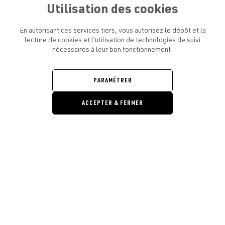
Utilisation des cookies
En autorisant ces services tiers, vous autorisez le dépôt et la
lecture de cookies et l'utilisation de technologies de suivi
nécessaires à leur bon fonctionnement.
ATELIER AMELOT ET VOUS
OUVRIR
LE
MENU
L'ATELIER
PARAMÉTRER
OUVRIR
LE
MENU
ACCEPTER & FERMER
LÉGAL
OUVRIR
LE
RESTONS EN CONTACT ! ABONNEZ-VOUS À NOTRE
MENU
NEWSLETTER
Ouvrir la barre de gestion des cooki
E-mail
E
En vous inscrivant, vous acceptez la politique de confidentialité et les
conditions d’utilisation de l’Atelier Amelot