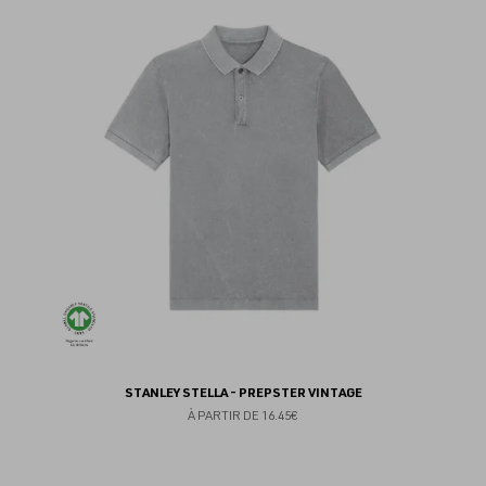
au
fav
STANLEY STELLA - PREPSTER VINTAGE
À PARTIR DE
16.45€