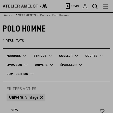
Accèder
€
DEVIS
directement
au
Accueil
VÊTEMENTS
Polos
Polo Homme
contenu
POLO HOMME
1
RÉSULTATS
MARQUES
ETHIQUE
COULEUR
COUPES
LIVRAISON
UNIVERS
ÉPAISSEUR
COMPOSITION
FILTERS ACTIFS
Univers
: Vintage
Aj
NEW