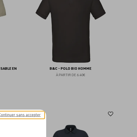
favoris
favoris
NSABLE EN
B&C - POLO BIO HOMME
À PARTIR DE
6.40€
Ajouter
Ajoute
NEW
Continuer sans accepter
aux
aux
favoris
favoris