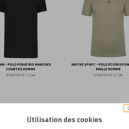
favoris
AN - POLO PIQUÉ BIO MANCHES
NATIVE SPIRIT - POLO ÉCORESPO
COURTES HOMME
MAILLE HOMME
À PARTIR DE
12.34€
À PARTIR DE
22.39€
Ajouter
aux
Utilisation des cookies
favoris