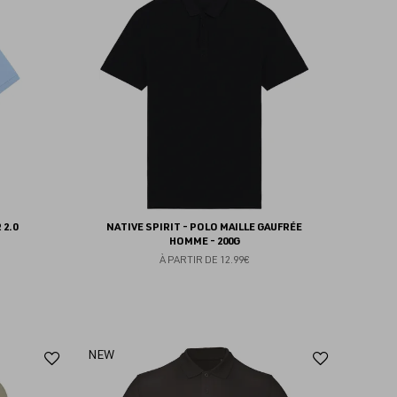
aux
aux
favoris
favoris
 2.0
NATIVE SPIRIT - POLO MAILLE GAUFRÉE
HOMME - 200G
À PARTIR DE
12.99€
Ajouter
Ajoute
NEW
aux
aux