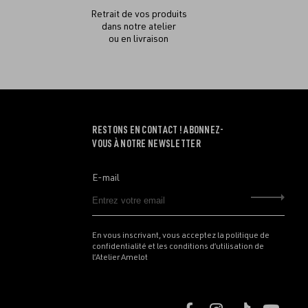
Retrait de vos produits
dans notre atelier
ou en livraison
RESTONS EN CONTACT ! ABONNEZ-
VOUS À NOTRE NEWSLETTER
E-mail
Envo
En vous inscrivant, vous acceptez la politique de
confidentialité et les conditions d’utilisation de
l’Atelier Amelot