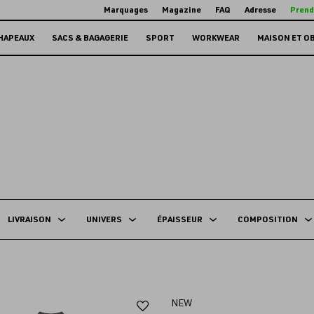
Marquages
Magazine
FAQ
Adresse
Prend
HAPEAUX
SACS & BAGAGERIE
SPORT
WORKWEAR
MAISON ET O
LIVRAISON
UNIVERS
ÉPAISSEUR
COMPOSITION
Ajouter
NEW