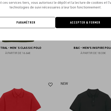
t ces services tiers, vous autorisez le dépôt et la lecture de cookies et l'u
technologies de suivi nécessaires à leur bon fonctionnement.
PARAMÉTRER
ACCEPTER & FERMER
TRAL - MEN`S CLASSIC POLO
B&C - MEN'S INSPIRE POL
À PARTIR DE
16.64€
À PARTIR DE
18.33€
Ajouter
NEW
aux
favoris