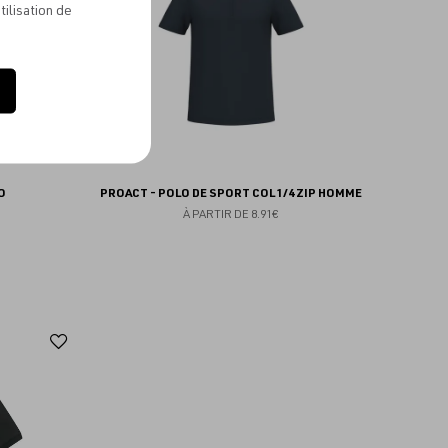
tilisation de
O
PROACT - POLO DE SPORT COL 1/4 ZIP HOMME
À PARTIR DE
8.91€
Ajouter
aux
favoris