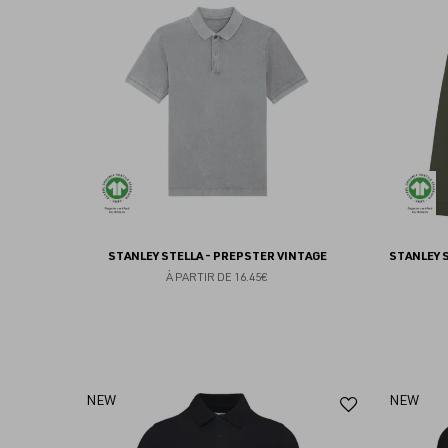
aux
favoris
STANLEY STELLA - PREPSTER VINTAGE
STANLEY S
À PARTIR DE
16.45€
Ajouter
NEW
NEW
aux