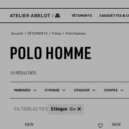
Accèder
directement
au
VÊTEMENTS
CASQUETTES & C
contenu
Accueil
VÊTEMENTS
Polos
Polo Homme
POLO HOMME
15
RÉSULTATS
MARQUES
ETHIQUE
COULEUR
COUPES
FILTERS ACTIFS
Ethique
: Bio
Ajouter
NEW
NEW