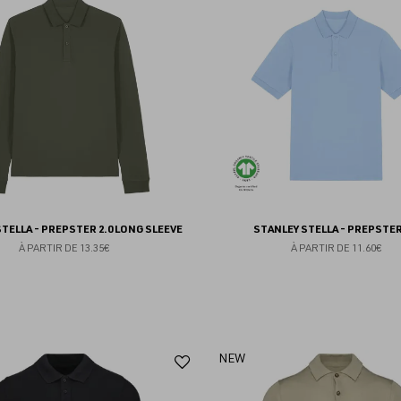
aux
favoris
TELLA - PREPSTER 2.0 LONG SLEEVE
STANLEY STELLA - PREPSTER
À PARTIR DE
13.35€
À PARTIR DE
11.60€
Ajouter
NEW
aux