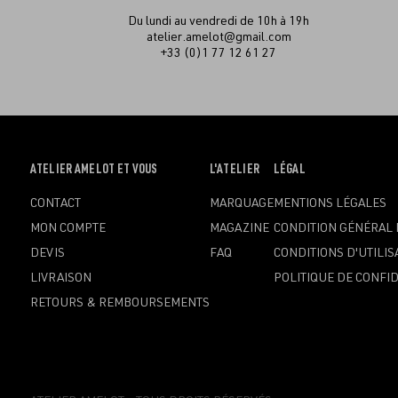
Du lundi au vendredi de 10h à 19h
atelier.amelot@gmail.com
+33 (0)1 77 12 61 27
OUVRIR
ATELIER AMELOT ET VOUS
OUVRIR
L'ATELIER
OUVRIR
LÉGAL
LE
LE
LE
CONTACT
MARQUAGE
MENTIONS LÉGALES
MENU
MENU
MENU
MON COMPTE
MAGAZINE
CONDITION GÉNÉRAL 
DEVIS
FAQ
CONDITIONS D'UTILIS
LIVRAISON
POLITIQUE DE CONFID
RETOURS & REMBOURSEMENTS