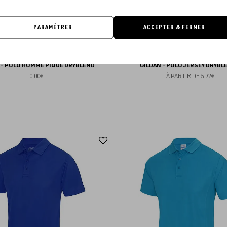
PARAMÉTRER
ACCEPTER & FERMER
 - POLO HOMME PIQUÉ DRYBLEND
GILDAN - POLO JERSEY DRYB
0.00€
À PARTIR DE
5.72€
Ajouter
aux
favoris