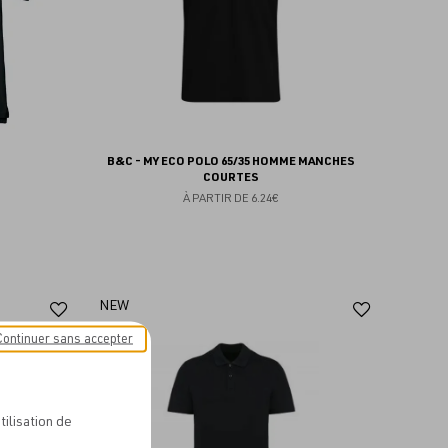
B&C - MY ECO POLO 65/35 HOMME MANCHES
COURTES
À PARTIR DE
6.24€
Ajouter
Ajoute
NEW
aux
aux
Continuer sans accepter
favoris
favoris
tilisation de