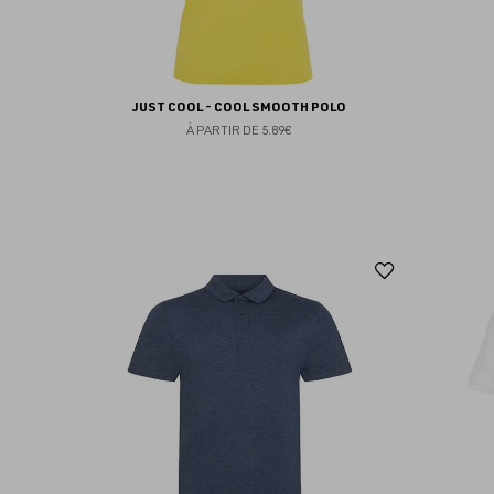
JUST COOL - COOL SMOOTH POLO
À PARTIR DE
5.89€
Ajouter
aux
favoris