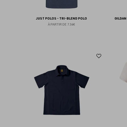
JUST POLOS - TRI-BLEND POLO
GILDAN
À PARTIR DE
7.34€
Ajouter
aux
favoris