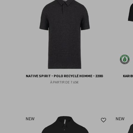
aux
favoris
NATIVE SPIRIT - POLO RECYCLÉ HOMME - 220G
KARIB
À PARTIR DE
7.65€
Ajouter
NEW
NEW
aux