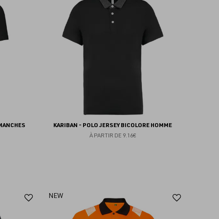
aux
aux
favoris
favoris
 MANCHES
KARIBAN - POLO JERSEY BICOLORE HOMME
À PARTIR DE
9.16€
Ajouter
Ajoute
NEW
aux
aux