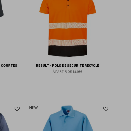
favoris
favoris
S COURTES
RESULT - POLO DE SÉCURITÉ RECYCLÉ
À PARTIR DE
14.08€
Ajouter
Ajoute
NEW
aux
aux
favoris
favoris