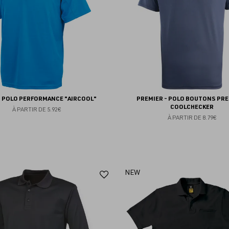
- POLO PERFORMANCE "AIRCOOL"
PREMIER - POLO BOUTONS PR
COOLCHECKER
À PARTIR DE
5.92€
À PARTIR DE
8.79€
Ajouter
NEW
aux
favoris