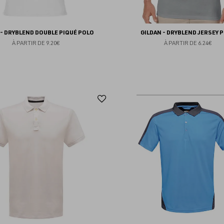
 - DRYBLEND DOUBLE PIQUÉ POLO
GILDAN - DRYBLEND JERSEY 
À PARTIR DE
9.20€
À PARTIR DE
6.24€
Ajouter
aux
favoris