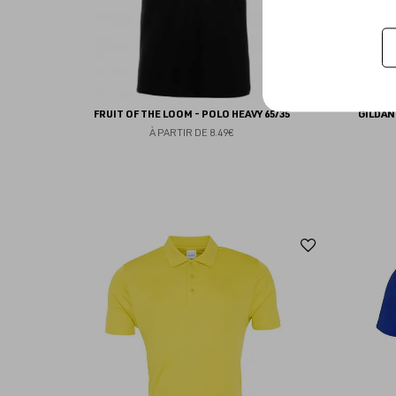
FRUIT OF THE LOOM - POLO HEAVY 65/35
GILDAN
À PARTIR DE
8.49€
Ajouter
aux
favoris