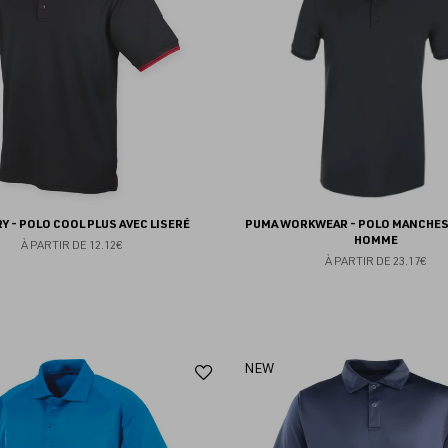
favoris
Y - POLO COOL PLUS AVEC LISERÉ
PUMA WORKWEAR - POLO MANCHE
HOMME
À PARTIR DE
12.12€
À PARTIR DE
23.17€
Ajouter
NEW
aux
favoris