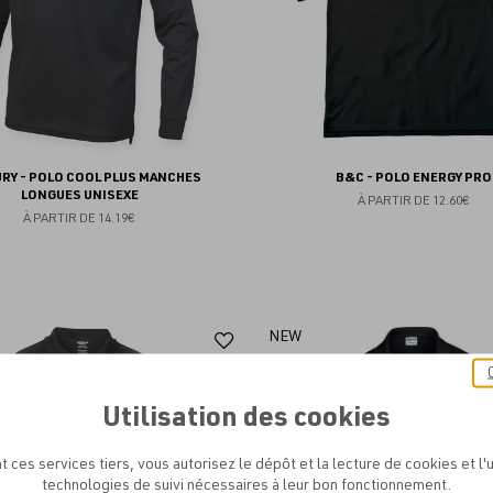
RY - POLO COOL PLUS MANCHES
B&C - POLO ENERGY PRO
LONGUES UNISEXE
À PARTIR DE
12.60€
À PARTIR DE
14.19€
Ajouter
NEW
aux
favoris
Utilisation des cookies
t ces services tiers, vous autorisez le dépôt et la lecture de cookies et l'u
technologies de suivi nécessaires à leur bon fonctionnement.