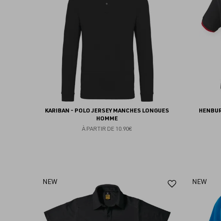
favoris
KARIBAN - POLO JERSEY MANCHES LONGUES
HENBUR
HOMME
À PARTIR DE
10.90€
Ajouter
NEW
NEW
aux
favoris