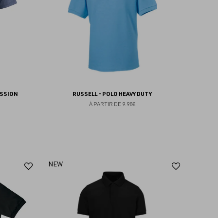
ESSION
RUSSELL - POLO HEAVY DUTY
À PARTIR DE
9.98€
Ajouter
Ajoute
NEW
aux
aux
favoris
favoris