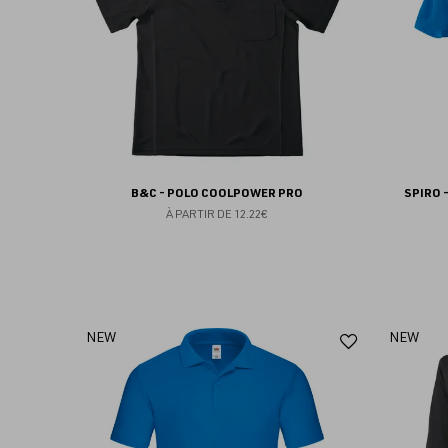
B&C - POLO COOLPOWER PRO
SPIRO 
À PARTIR DE
12.22€
Ajouter
NEW
NEW
aux
favoris