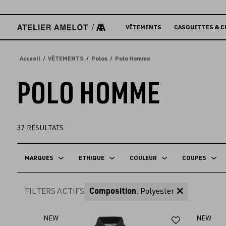
Accèder
directement
au
VÊTEMENTS
CASQUETTES & C
contenu
Accueil
VÊTEMENTS
Polos
Polo Homme
POLO HOMME
37
RÉSULTATS
MARQUES
ETHIQUE
COULEUR
COUPES
FILTERS ACTIFS
Composition
: Polyester
Ajouter
NEW
NEW