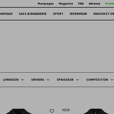
Marquages
Magazine
FAQ
Adresse
Prend
HAPEAUX
SACS & BAGAGERIE
SPORT
WORKWEAR
MAISON ET O
LIVRAISON
UNIVERS
ÉPAISSEUR
COMPOSITION
Ajouter
NEW