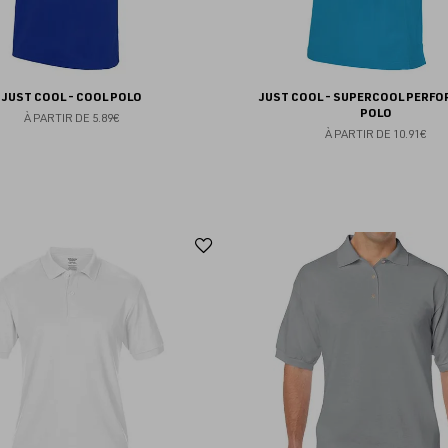
JUST COOL - COOL POLO
JUST COOL - SUPERCOOL PERF
POLO
À PARTIR DE
5.89€
À PARTIR DE
10.91€
Ajouter
aux
favoris