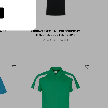
LEND®
KARIBAN PREMIUM - POLO SUPIMA®
MANCHES COURTES HOMME
À PARTIR DE
16.88€
Ajouter
Ajoute
aux
aux
favoris
favoris