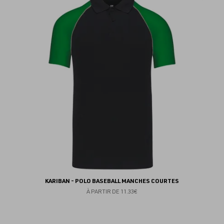
au
fav
KARIBAN - POLO BASEBALL MANCHES COURTES
À PARTIR DE
11.33€