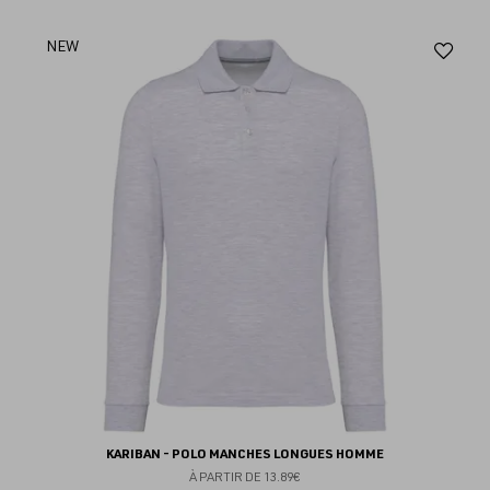
Aj
NEW
au
fav
KARIBAN - POLO MANCHES LONGUES HOMME
À PARTIR DE
13.89€