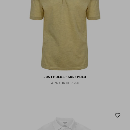
JUST POLOS - SURF POLO
À PARTIR DE
7.95€
Aj
au