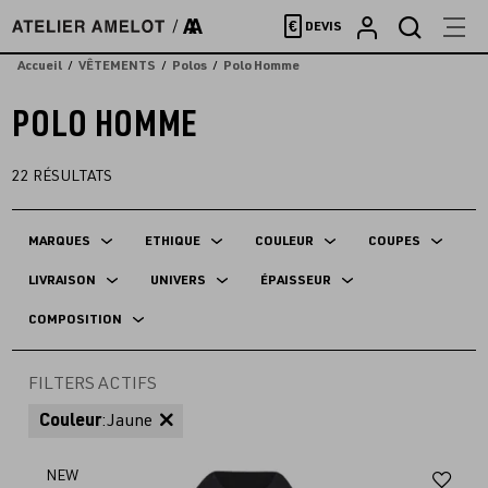
Accèder
€
DEVIS
directement
au
Accueil
VÊTEMENTS
Polos
Polo Homme
contenu
POLO HOMME
22
RÉSULTATS
MARQUES
ETHIQUE
COULEUR
COUPES
LIVRAISON
UNIVERS
ÉPAISSEUR
COMPOSITION
FILTERS ACTIFS
Couleur
:
Jaune
Aj
NEW