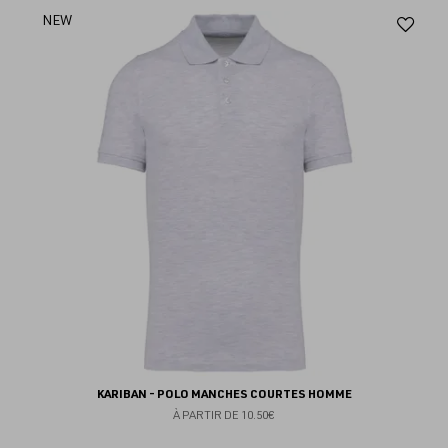
Aj
NEW
au
fav
KARIBAN - POLO MANCHES COURTES HOMME
À PARTIR DE
10.50€