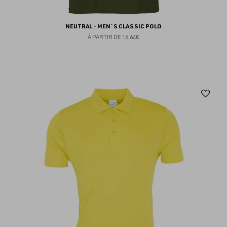
NEUTRAL - MEN`S CLASSIC POLO
À PARTIR DE
16.64€
Aj
au
fav