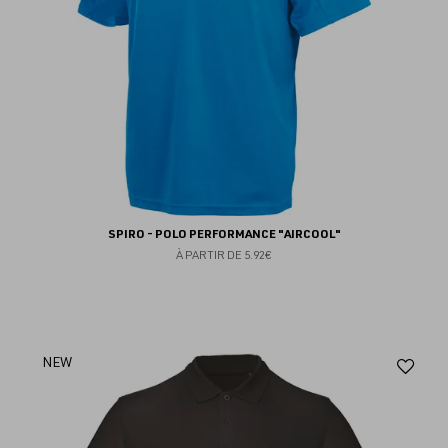
SPIRO - POLO PERFORMANCE "AIRCOOL"
À PARTIR DE
5.92€
Aj
NEW
au
fav