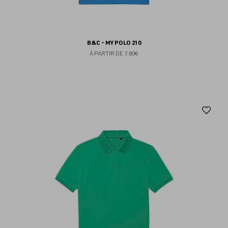
B&C - MY POLO 210
À PARTIR DE
7.80€
Aj
au
fav