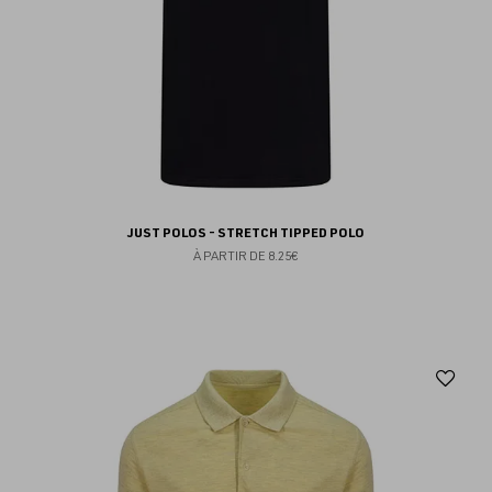
JUST POLOS - STRETCH TIPPED POLO
À PARTIR DE
8.25€
Aj
au
fav