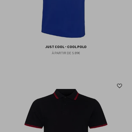
JUST COOL - COOL POLO
À PARTIR DE
5.89€
Aj
au
fav