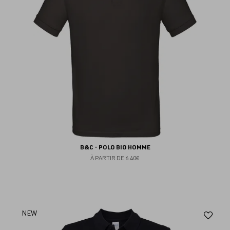
B&C - POLO BIO HOMME
À PARTIR DE
6.40€
Aj
NEW