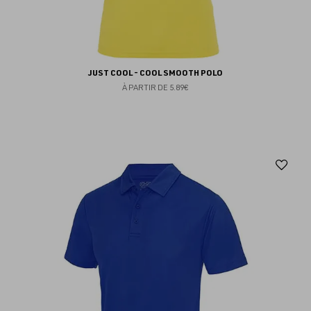
JUST COOL - COOL SMOOTH POLO
À PARTIR DE
5.89€
Aj
au
fav