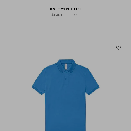
B&C - MY POLO 180
À PARTIR DE
5.20€
Aj
au
fav