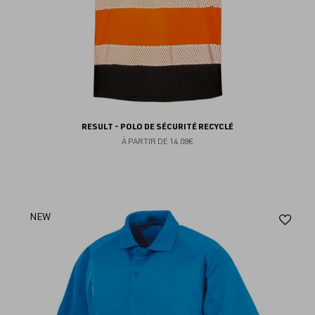
RESULT - POLO DE SÉCURITÉ RECYCLÉ
À PARTIR DE
14.08€
Aj
NEW
au
fav