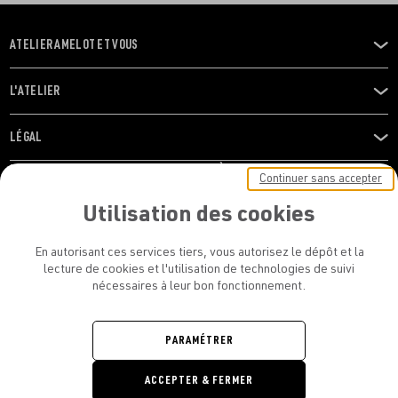
ATELIER AMELOT ET VOUS
OUVRIR
LE
MENU
L'ATELIER
OUVRIR
LE
MENU
LÉGAL
OUVRIR
LE
RESTONS EN CONTACT ! ABONNEZ-VOUS À NOTRE
Continuer sans accepter
MENU
NEWSLETTER
Utilisation des cookies
E-mail
En autorisant ces services tiers, vous autorisez le dépôt et la
E
lecture de cookies et l'utilisation de technologies de suivi
nécessaires à leur bon fonctionnement.
En vous inscrivant, vous acceptez la politique de confidentialité et les
conditions d’utilisation de l’Atelier Amelot
PARAMÉTRER
ATELIER AMELOT - TOUS DROITS
ACCEPTER & FERMER
RÉSERVÉS
Retrouvez
Retrouvez
Retrou
Re