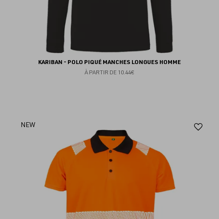
KARIBAN - POLO PIQUÉ MANCHES LONGUES HOMME
À PARTIR DE
10.44€
Aj
NEW
au
fav