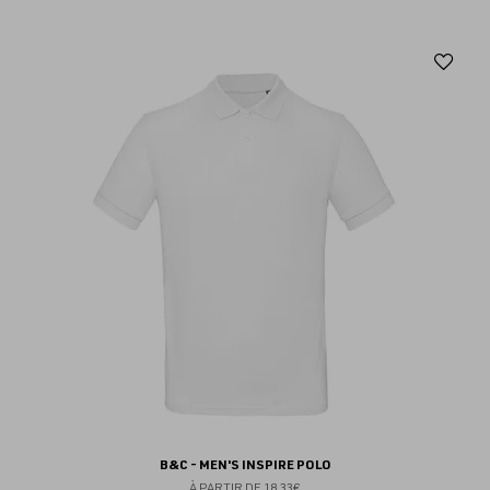
Aj
au
fav
B&C - MEN'S INSPIRE POLO
À PARTIR DE
18.33€