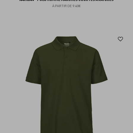
À PARTIR DE
9.40€
Aj
au
fav