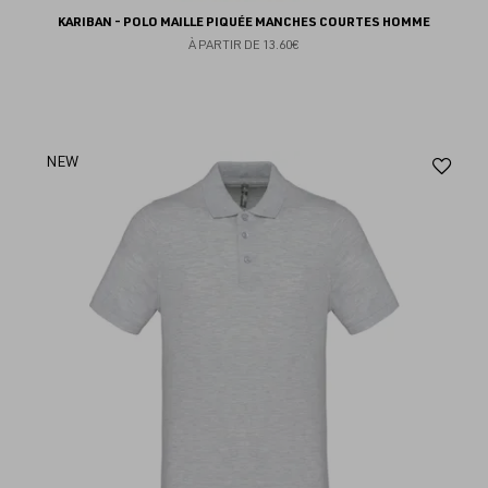
KARIBAN - POLO MAILLE PIQUÉE MANCHES COURTES HOMME
À PARTIR DE
13.60€
Aj
NEW
au
fav