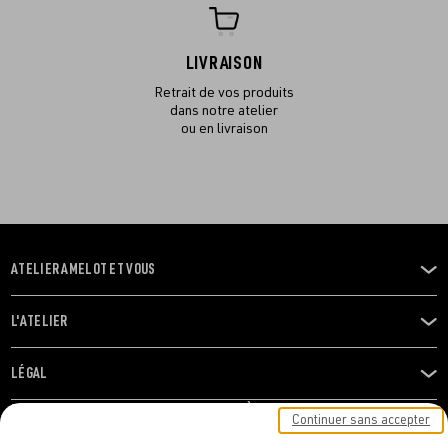
LIVRAISON
Retrait de vos produits
dans notre atelier
ou en livraison
ATELIER AMELOT ET VOUS
OUVRIR
LE
MENU
L'ATELIER
OUVRIR
LE
MENU
LÉGAL
OUVRIR
LE
RESTONS EN CONTACT ! ABONNEZ-VOUS À NOTRE
Continuer sans accepter
MENU
NEWSLETTER