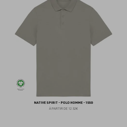
au
fav
NATIVE SPIRIT - POLO HOMME - 155G
À PARTIR DE
12.52€