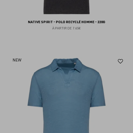
NATIVE SPIRIT - POLO RECYCLÉ HOMME - 220G
À PARTIR DE
7.65€
Aj
NEW
au
fav