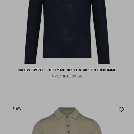
NATIVE SPIRIT - POLO MANCHES LONGUES EN LIN HOMME
À PARTIR DE
39.59€
Aj
NEW
au
fav