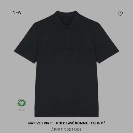
Aj
NEW
au
fav
NATIVE SPIRIT - POLO LAVÉ HOMME - 165 G/M²
À PARTIR DE
19.02€