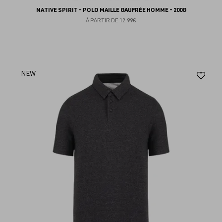
NATIVE SPIRIT - POLO MAILLE GAUFRÉE HOMME - 200G
À PARTIR DE
12.99€
Aj
NEW
au
fav