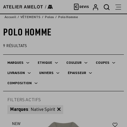
Accèder
€
DEVIS
directement
au
Accueil
VÊTEMENTS
Polos
Polo Homme
contenu
POLO HOMME
9
RÉSULTATS
MARQUES
ETHIQUE
COULEUR
COUPES
LIVRAISON
UNIVERS
ÉPAISSEUR
COMPOSITION
FILTERS ACTIFS
Marques
: Native Spirit
Aj
NEW