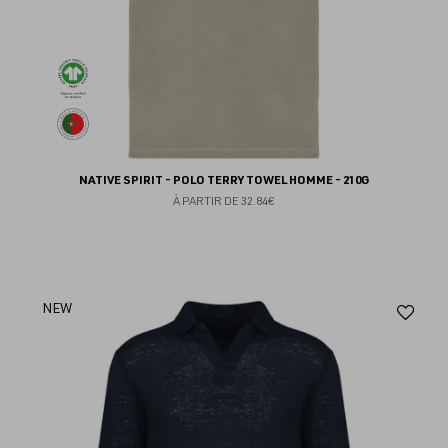
NATIVE SPIRIT - POLO TERRY TOWEL HOMME - 210G
À PARTIR DE
32.84€
Aj
NEW
au
fav