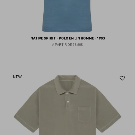
NATIVE SPIRIT - POLO EN LIN HOMME - 190G
À PARTIR DE
28.60€
Aj
NEW
au
fav