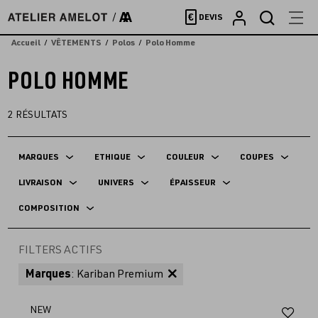
Accèder
€
DEVIS
directement
au
Accueil
VÊTEMENTS
Polos
Polo Homme
contenu
POLO HOMME
2
RÉSULTATS
MARQUES
ETHIQUE
COULEUR
COUPES
LIVRAISON
UNIVERS
ÉPAISSEUR
COMPOSITION
FILTERS ACTIFS
Marques
: Kariban Premium
Aj
NEW