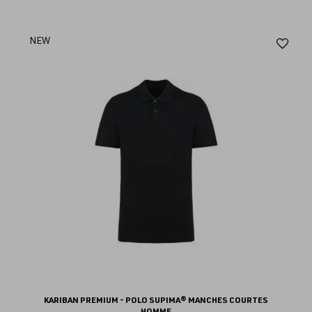
Aj
NEW
au
fav
KARIBAN PREMIUM - POLO SUPIMA® MANCHES COURTES
HOMME