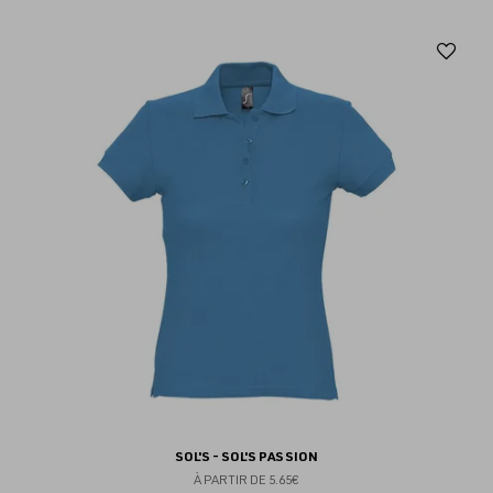
Aj
au
fav
SOL'S - SOL'S PASSION
À PARTIR DE
5.65€