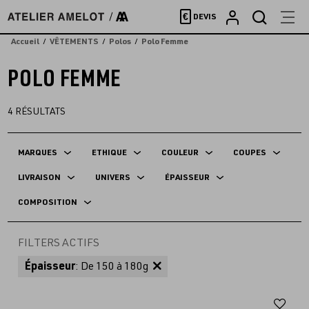
Accèder
€
DEVIS
directement
au
Accueil
VÊTEMENTS
Polos
Polo Femme
contenu
POLO FEMME
4
RÉSULTATS
MARQUES
ETHIQUE
COULEUR
COUPES
LIVRAISON
UNIVERS
ÉPAISSEUR
COMPOSITION
FILTERS ACTIFS
Épaisseur
: De 150 à 180g
Aj