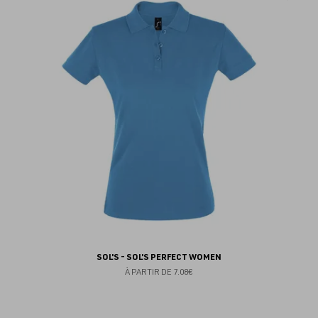
au
fav
SOL'S - SOL'S PERFECT WOMEN
À PARTIR DE
7.08€