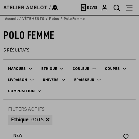
Accèder
€
DEVIS
directement
au
Accueil
VÊTEMENTS
Polos
Polo Femme
contenu
POLO FEMME
5
RÉSULTATS
MARQUES
ETHIQUE
COULEUR
COUPES
LIVRAISON
UNIVERS
ÉPAISSEUR
COMPOSITION
FILTERS ACTIFS
Ethique
: GOTS
Aj
NEW