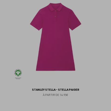
au
fav
STANLEY STELLA - STELLA PAIGER
À PARTIR DE
14.95€