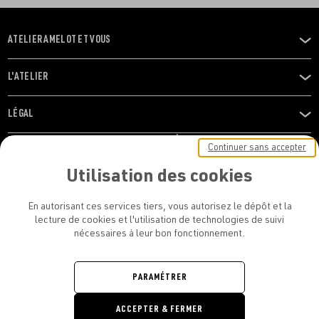
ATELIER AMELOT ET VOUS
OUVRIR
LE
MENU
L'ATELIER
OUVRIR
LE
MENU
LÉGAL
OUVRIR
LE
RESTONS EN CONTACT ! ABONNEZ-VOUS À NOTRE
Continuer sans accepter
MENU
NEWSLETTER
Utilisation des cookies
E-mail
En autorisant ces services tiers, vous autorisez le dépôt et la
E
lecture de cookies et l'utilisation de technologies de suivi
nécessaires à leur bon fonctionnement.
En vous inscrivant, vous acceptez la politique de confidentialité et les
conditions d’utilisation de l’Atelier Amelot
PARAMÉTRER
ATELIER AMELOT - TOUS DROITS
ACCEPTER & FERMER
RÉSERVÉS