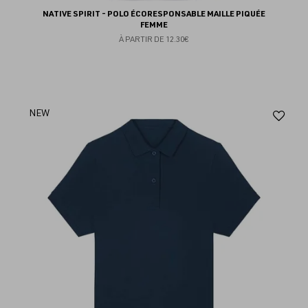
NATIVE SPIRIT - POLO ÉCORESPONSABLE MAILLE PIQUÉE
FEMME
À PARTIR DE
12.30€
Aj
NEW
au
fav