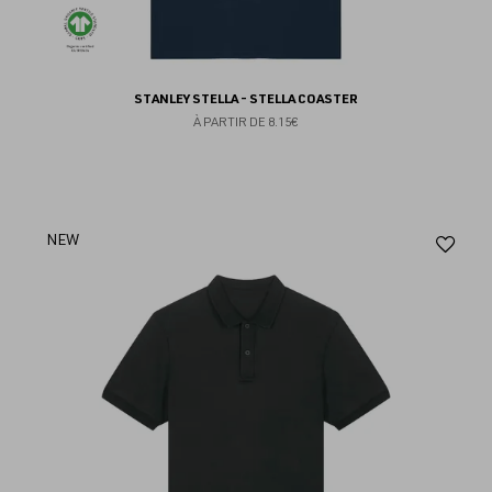
STANLEY STELLA - STELLA COASTER
À PARTIR DE
8.15€
Aj
NEW
au
fav