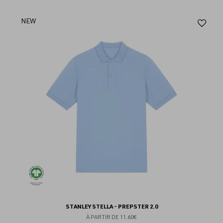
Aj
NEW
au
fav
STANLEY STELLA - PREPSTER 2.0
À PARTIR DE
11.60€