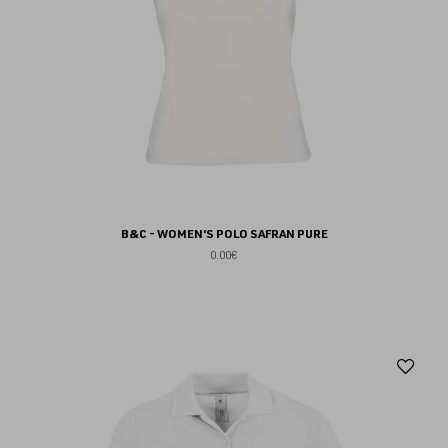
B&C - WOMEN'S POLO SAFRAN PURE
0.00€
Aj
au
fav