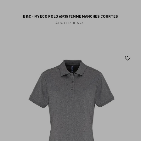
B&C - MY ECO POLO 65/35 FEMME MANCHES COURTES
À PARTIR DE
6.24€
Aj
au
fav