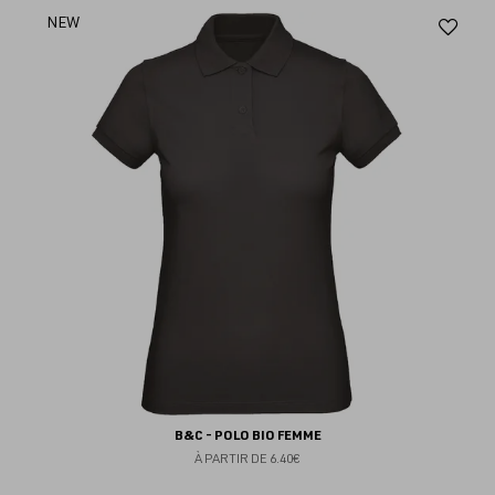
Aj
NEW
au
fav
B&C - POLO BIO FEMME
À PARTIR DE
6.40€