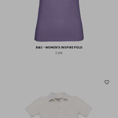
B&C - WOMEN'S INSPIRE POLO
0.00€
Aj
au
fav