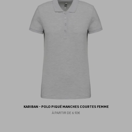
au
fav
KARIBAN - POLO PIQUÉ MANCHES COURTES FEMME
À PARTIR DE
6.92€