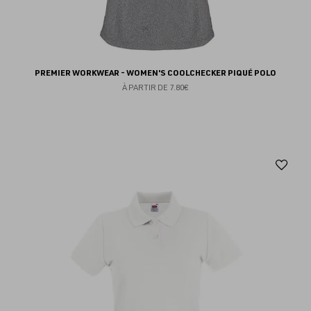
PREMIER WORKWEAR - WOMEN'S COOLCHECKER PIQUÉ POLO
À PARTIR DE
7.80€
Aj
au
fav