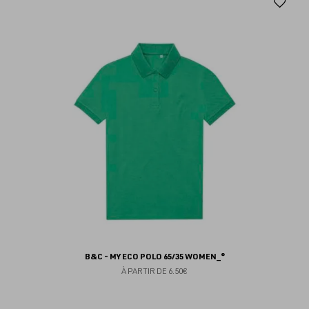
Aj
au
fav
B&C - MY ECO POLO 65/35 WOMEN_°
À PARTIR DE
6.50€