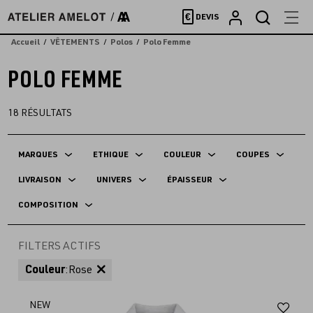
Accèder
€
DEVIS
directement
au
Accueil
VÊTEMENTS
Polos
Polo Femme
contenu
POLO FEMME
18
RÉSULTATS
MARQUES
ETHIQUE
COULEUR
COUPES
LIVRAISON
UNIVERS
ÉPAISSEUR
COMPOSITION
FILTERS ACTIFS
Couleur
:
Rose
Aj
NEW