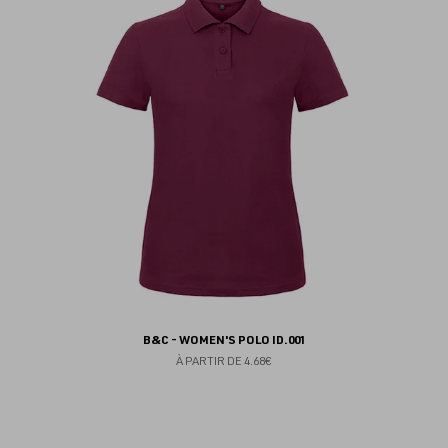
au
fav
B&C - WOMEN'S POLO ID.001
À PARTIR DE
4.68€