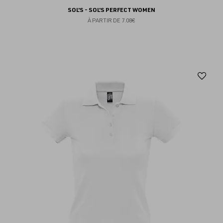
SOL'S - SOL'S PERFECT WOMEN
À PARTIR DE
7.08€
Aj
au
fav