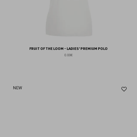
FRUIT OF THE LOOM - LADIES' PREMIUM POLO
0.00€
Aj
NEW
au
fav