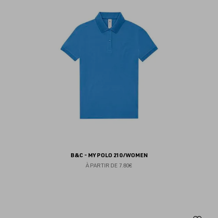
fav
B&C - MY POLO 210 /WOMEN
À PARTIR DE
7.80€