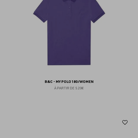
B&C - MY POLO 180 /WOMEN
À PARTIR DE
5.20€
Aj
au