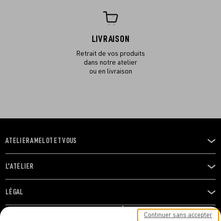
LIVRAISON
Retrait de vos produits
dans notre atelier
ou en livraison
ATELIER AMELOT ET VOUS
OUVRIR
LE
MENU
L'ATELIER
OUVRIR
LE
MENU
LÉGAL
OUVRIR
LE
RESTONS EN CONTACT ! ABONNEZ-VOUS À NOTRE
Continuer sans accepter
MENU
NEWSLETTER