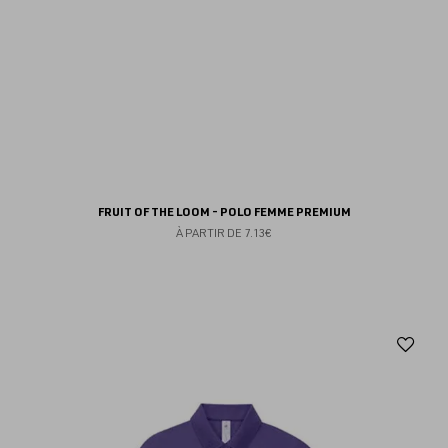
FRUIT OF THE LOOM - POLO FEMME PREMIUM
À PARTIR DE
7.13€
Aj
au
fav