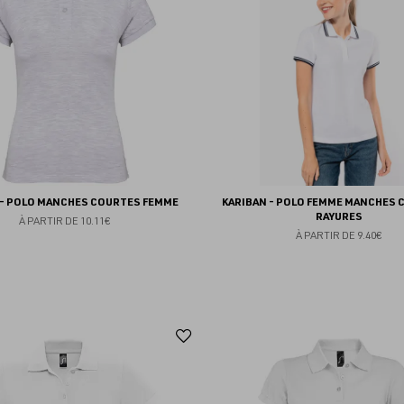
favoris
 - POLO MANCHES COURTES FEMME
KARIBAN - POLO FEMME MANCHES 
RAYURES
À PARTIR DE
10.11€
À PARTIR DE
9.40€
Ajouter
aux
favoris