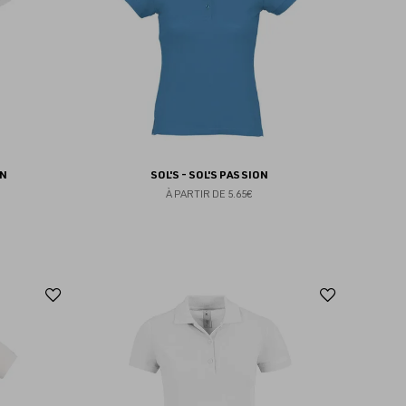
EN
SOL'S - SOL'S PASSION
À PARTIR DE
5.65€
Ajouter
Ajoute
aux
aux
favoris
favoris