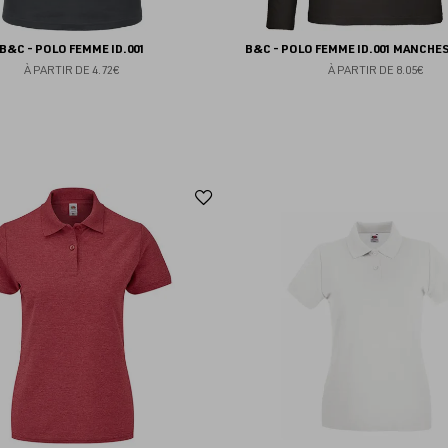
B&C - POLO FEMME ID.001
B&C - POLO FEMME ID.001 MANCHE
À PARTIR DE
4.72€
À PARTIR DE
8.05€
Ajouter
aux
favoris