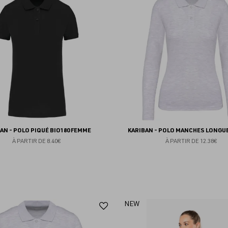
aux
favoris
AN - POLO PIQUÉ BIO180 FEMME
KARIBAN - POLO MANCHES LONGU
À PARTIR DE
8.40€
À PARTIR DE
12.38€
Ajouter
NEW
aux