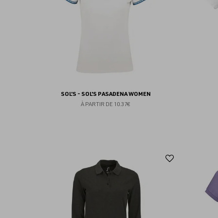
SOL'S - SOL'S PASADENA WOMEN
À PARTIR DE
10.37€
Ajouter
aux
favoris