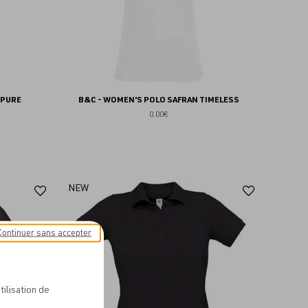
 PURE
B&C - WOMEN'S POLO SAFRAN TIMELESS
0.00€
Ajouter
Ajoute
NEW
aux
aux
favoris
favoris
Continuer sans accepter
tilisation de