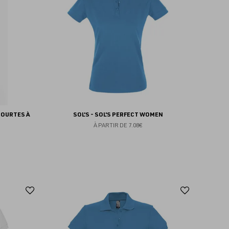
favoris
favoris
COURTES À
SOL'S - SOL'S PERFECT WOMEN
À PARTIR DE
7.08€
Ajouter
Ajoute
aux
aux
favoris
favoris