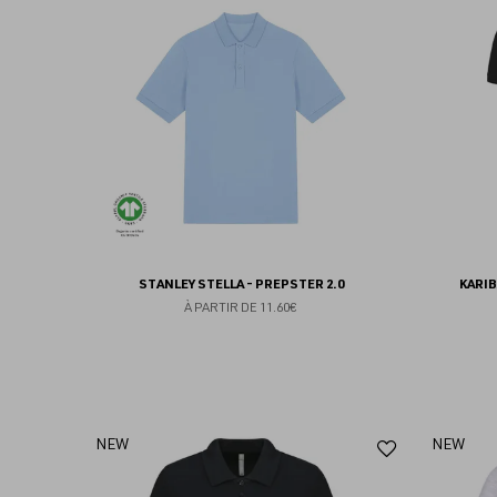
aux
favoris
STANLEY STELLA - PREPSTER 2.0
KARIB
À PARTIR DE
11.60€
Ajouter
NEW
NEW
aux