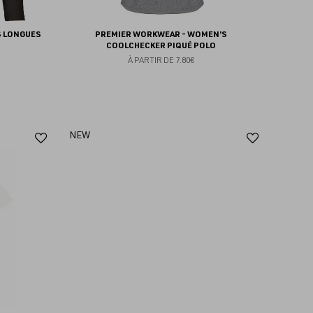
S LONGUES
PREMIER WORKWEAR - WOMEN'S
COOLCHECKER PIQUÉ POLO
À PARTIR DE
7.80€
Ajouter
Ajoute
NEW
aux
aux
favoris
favoris