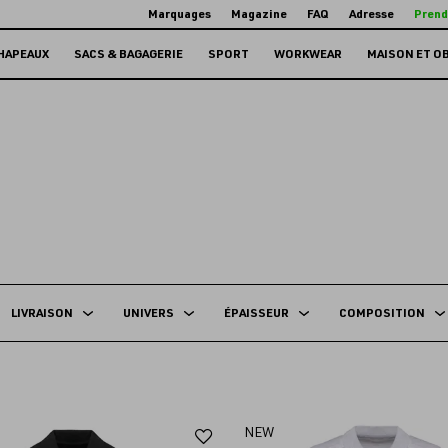
Marquages
Magazine
FAQ
Adresse
Prend
HAPEAUX
SACS & BAGAGERIE
SPORT
WORKWEAR
MAISON ET O
LIVRAISON
UNIVERS
ÉPAISSEUR
COMPOSITION
Ajouter
NEW