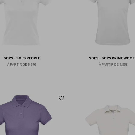
SOL'S - SOL'S PEOPLE
SOL'S - SOL'S PRIME WOM
À PARTIR DE
8.99€
À PARTIR DE
9.55€
Ajouter
aux
favoris