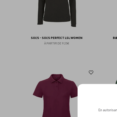
SOL'S - SOL'S PERFECT LSL WOMEN
B&
À PARTIR DE
9.25€
Ajouter
aux
favoris
En autorisan