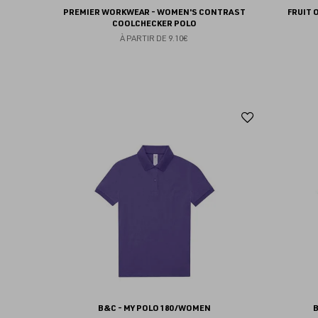
PREMIER WORKWEAR - WOMEN'S CONTRAST
FRUIT O
COOLCHECKER POLO
À PARTIR DE
9.10€
Ajouter
aux
favoris
B&C - MY POLO 180 /WOMEN
B