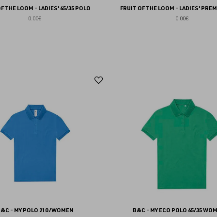
F THE LOOM - LADIES' 65/35 POLO
FRUIT OF THE LOOM - LADIES' PRE
0.00€
0.00€
Ajouter
aux
favoris
&C - MY POLO 210 /WOMEN
B&C - MY ECO POLO 65/35 WO