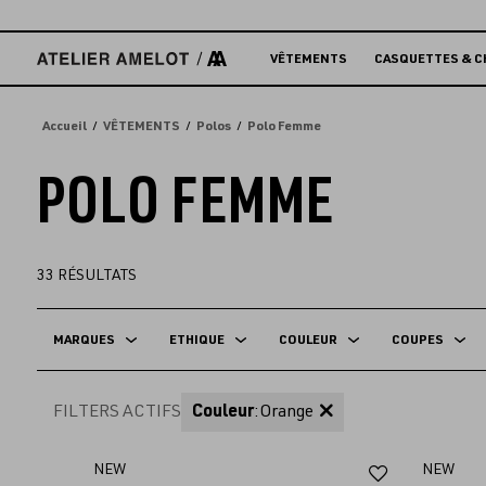
Accèder
directement
au
VÊTEMENTS
CASQUETTES & C
contenu
Accueil
VÊTEMENTS
Polos
Polo Femme
POLO FEMME
33
RÉSULTATS
MARQUES
ETHIQUE
COULEUR
COUPES
FILTERS ACTIFS
Couleur
:
Orange
Ajouter
NEW
NEW