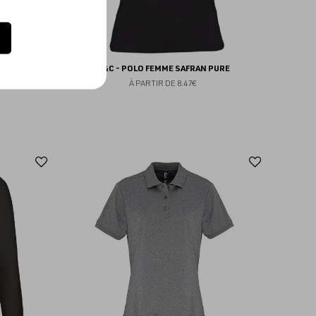
B&C - POLO FEMME SAFRAN PURE
À PARTIR DE
8.47€
Ajouter
Ajoute
aux
aux
favoris
favoris