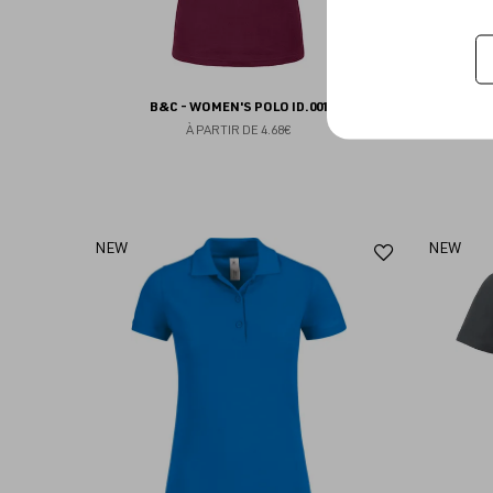
B&C - WOMEN'S POLO ID.001
B&C - W
À PARTIR DE
4.68€
Ajouter
NEW
NEW
aux
favoris