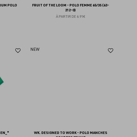
MIUM POLO
FRUIT OF THE LOOM - POLO FEMME 65/35 (63-
212-0)
À PARTIR DE
6.91€
Ajouter
Ajoute
NEW
aux
aux
favoris
favoris
MEN_°
WK. DESIGNED TO WORK - POLO MANCHES