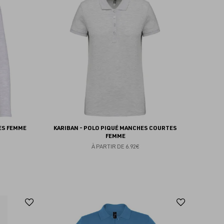
aux
aux
favoris
favoris
ES FEMME
KARIBAN - POLO PIQUÉ MANCHES COURTES
FEMME
À PARTIR DE
6.92€
Ajouter
Ajoute
aux
aux