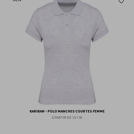
Aj
au
fav
KARIBAN - POLO MANCHES COURTES FEMME
À PARTIR DE
10.11€