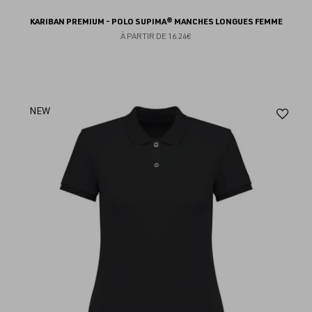
KARIBAN PREMIUM - POLO SUPIMA® MANCHES LONGUES FEMME
À PARTIR DE
16.24€
Aj
NEW
au
fav