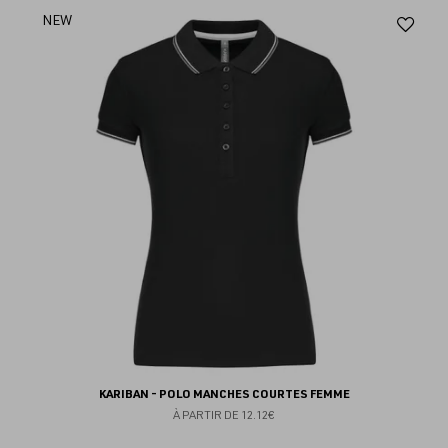
Aj
NEW
au
fav
KARIBAN - POLO MANCHES COURTES FEMME
À PARTIR DE
12.12€