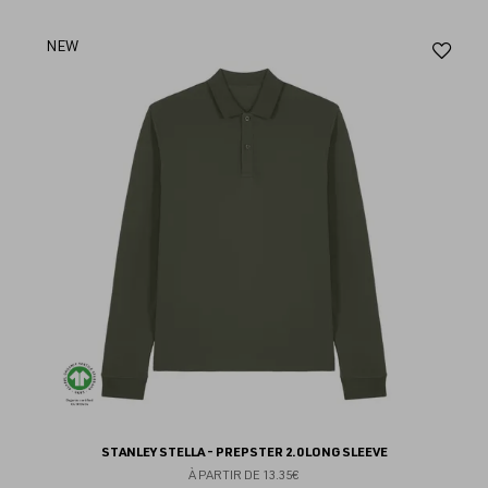
Aj
NEW
au
fav
STANLEY STELLA - PREPSTER 2.0 LONG SLEEVE
À PARTIR DE
13.35€