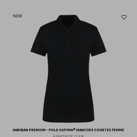
Aj
NEW
au
fav
KARIBAN PREMIUM - POLO SUPIMA® MANCHES COURTES FEMME
À PARTIR DE
13.97€