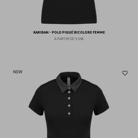
KARIBAN - POLO PIQUÉ BICOLORE FEMME
À PARTIR DE
9.55€
Aj
NEW
au
fav