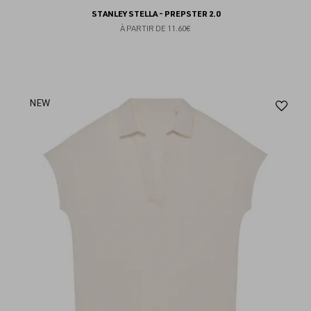
STANLEY STELLA - PREPSTER 2.0
À PARTIR DE
11.60€
Aj
NEW
au
fav