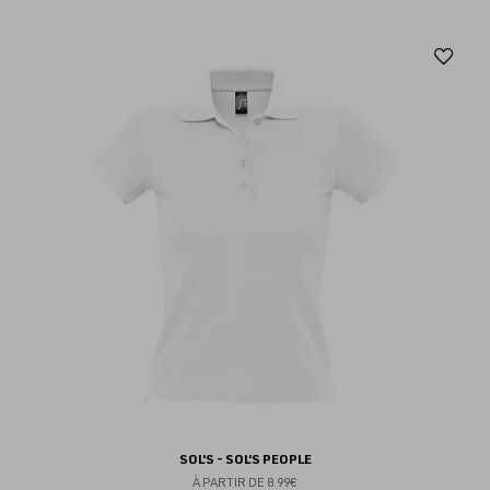
Aj
au
fav
SOL'S - SOL'S PEOPLE
À PARTIR DE
8.99€