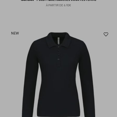
À PARTIR DE
6.92€
Aj
NEW
au
fav