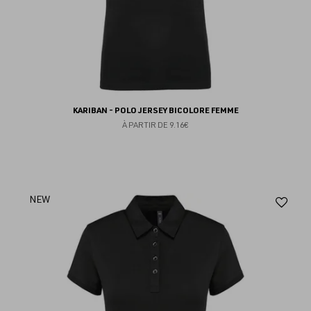
KARIBAN - POLO JERSEY BICOLORE FEMME
À PARTIR DE
9.16€
Aj
NEW
au
fav