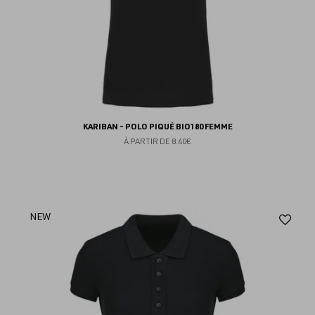
KARIBAN - POLO PIQUÉ BIO180 FEMME
À PARTIR DE
8.40€
Aj
NEW
au
fav