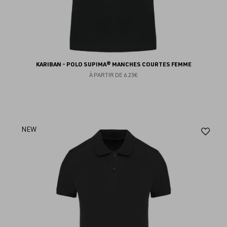
KARIBAN - POLO SUPIMA® MANCHES COURTES FEMME
À PARTIR DE
6.23€
Aj
NEW
au
fav