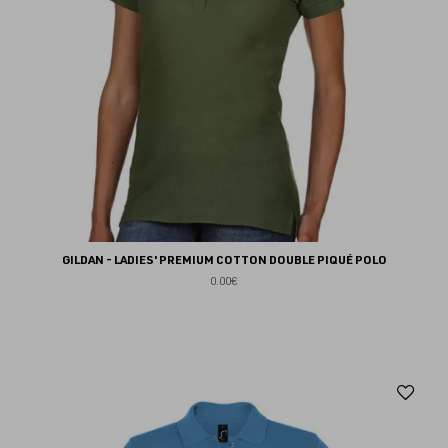
GILDAN - LADIES' PREMIUM COTTON DOUBLE PIQUÉ POLO
0.00€
Aj
au