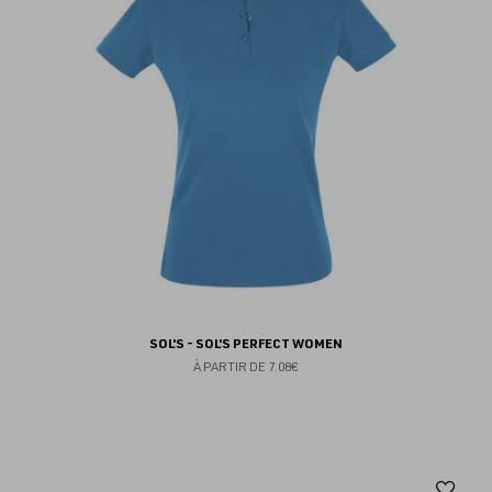
fav
SOL'S - SOL'S PERFECT WOMEN
À PARTIR DE
7.08€
Aj