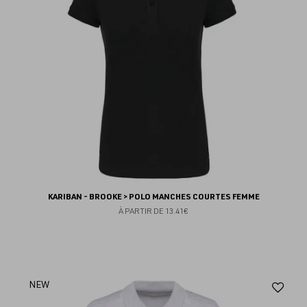
KARIBAN - BROOKE > POLO MANCHES COURTES FEMME
À PARTIR DE
13.41€
Aj
NEW