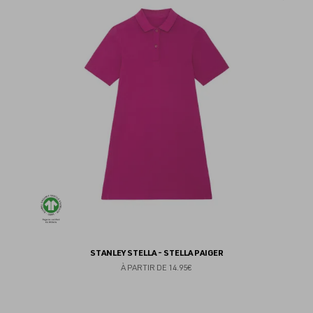
au
fav
STANLEY STELLA - STELLA PAIGER
À PARTIR DE
14.95€