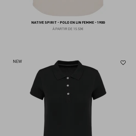
NATIVE SPIRIT - POLO EN LIN FEMME - 190G
À PARTIR DE
15.53€
Aj
NEW
au
fav