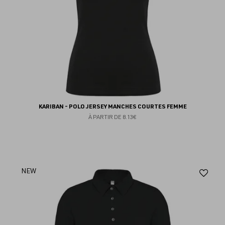
KARIBAN - POLO JERSEY MANCHES COURTES FEMME
À PARTIR DE
8.13€
Aj
NEW
au
fav