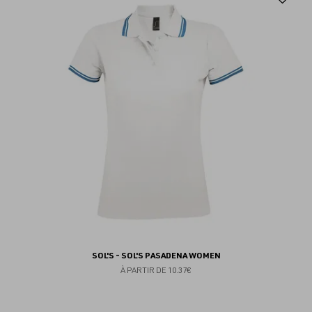
au
fav
SOL'S - SOL'S PASADENA WOMEN
À PARTIR DE
10.37€