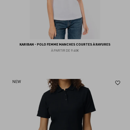
KARIBAN - POLO FEMME MANCHES COURTES À RAYURES
À PARTIR DE
9.40€
Aj
NEW
au
fav