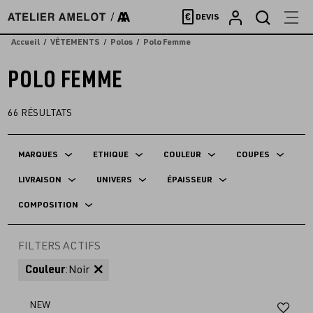
Accèder
€
DEVIS
directement
au
Accueil
VÊTEMENTS
Polos
Polo Femme
contenu
POLO FEMME
66
RÉSULTATS
MARQUES
ETHIQUE
COULEUR
COUPES
LIVRAISON
UNIVERS
ÉPAISSEUR
COMPOSITION
FILTERS ACTIFS
Couleur
:
Noir
Aj
NEW