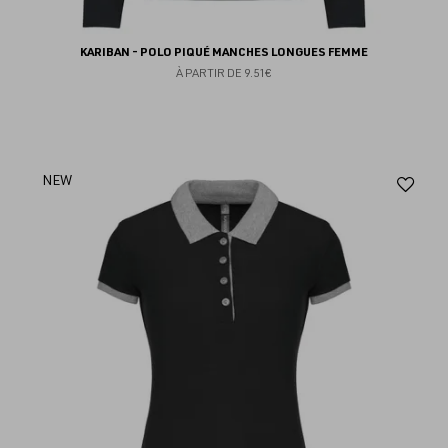
KARIBAN - POLO PIQUÉ MANCHES LONGUES FEMME
À PARTIR DE
9.51€
Aj
NEW
au
fav