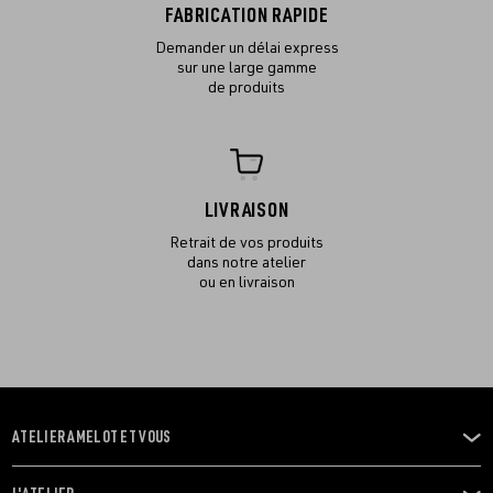
FABRICATION RAPIDE
Demander un délai express
sur une large gamme
de produits
LIVRAISON
Retrait de vos produits
dans notre atelier
ou en livraison
ATELIER AMELOT ET VOUS
OUVRIR
LE
MENU