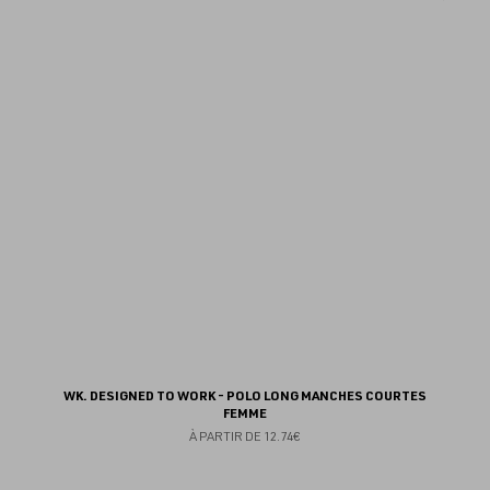
au
fav
WK. DESIGNED TO WORK - POLO LONG MANCHES COURTES
FEMME
À PARTIR DE
12.74€