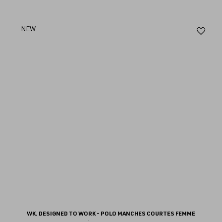
Aj
NEW
au
fav
WK. DESIGNED TO WORK - POLO MANCHES COURTES FEMME