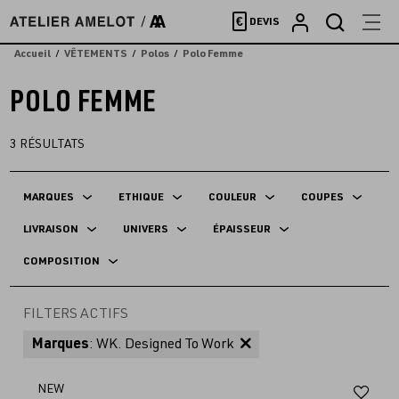
Accèder
€
DEVIS
directement
au
Accueil
VÊTEMENTS
Polos
Polo Femme
contenu
POLO FEMME
3
RÉSULTATS
MARQUES
ETHIQUE
COULEUR
COUPES
LIVRAISON
UNIVERS
ÉPAISSEUR
COMPOSITION
FILTERS ACTIFS
Marques
: WK. Designed To Work
Aj
NEW