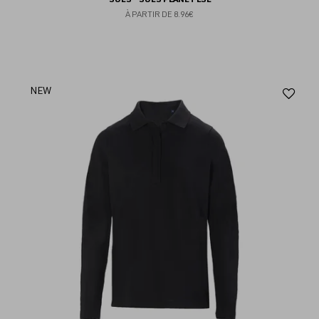
À PARTIR DE
8.96€
Aj
NEW
au
fav