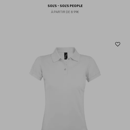
SOL'S - SOL'S PEOPLE
À PARTIR DE
8.99€
Aj
au
fav