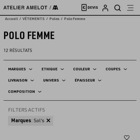
Accèder
€
DEVIS
directement
au
Accueil
VÊTEMENTS
Polos
Polo Femme
contenu
POLO FEMME
12
RÉSULTATS
MARQUES
ETHIQUE
COULEUR
COUPES
LIVRAISON
UNIVERS
ÉPAISSEUR
COMPOSITION
FILTERS ACTIFS
Marques
: Sol's
Aj