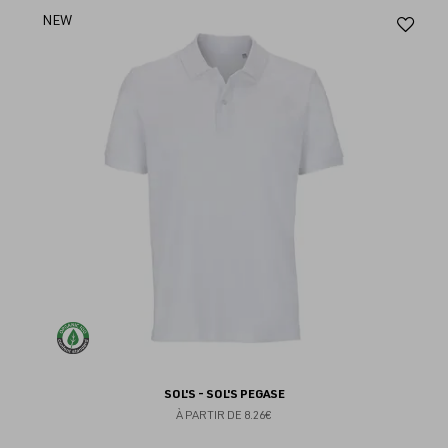
Aj
NEW
au
fav
SOL'S - SOL'S PEGASE
À PARTIR DE
8.26€