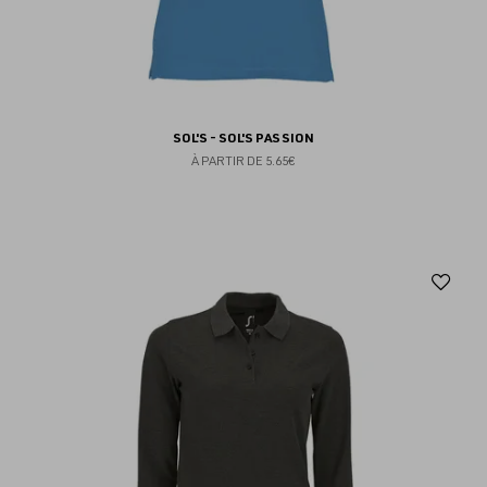
SOL'S - SOL'S PASSION
À PARTIR DE
5.65€
Aj
au
fav