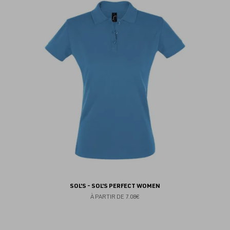
au
fav
SOL'S - SOL'S PERFECT WOMEN
À PARTIR DE
7.08€