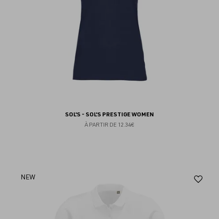
SOL'S - SOL'S PRESTIGE WOMEN
À PARTIR DE
12.34€
Aj
NEW
au
fav