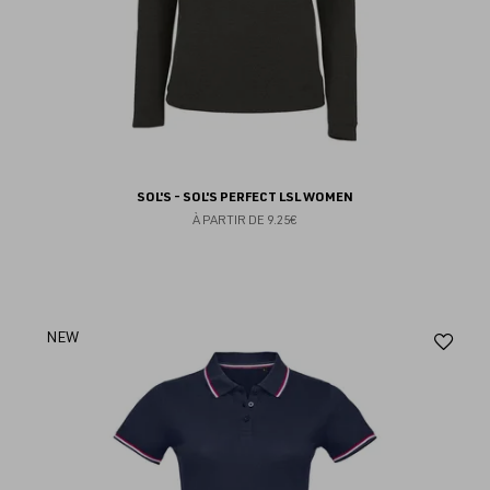
SOL'S - SOL'S PERFECT LSL WOMEN
À PARTIR DE
9.25€
Aj
NEW
au
fav