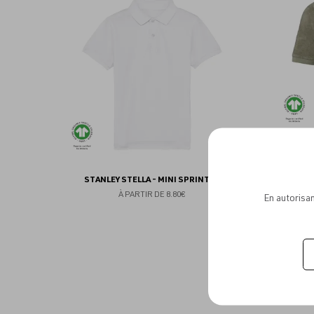
aux
favoris
STANLEY STELLA - MINI SPRINTER
NATIVE S
À PARTIR DE
8.80€
En autorisan