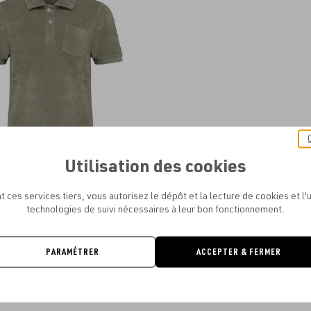
aux
favoris
Utilisation des cookies
PIRIT - POLO TERRY TOWEL GARÇON
À PARTIR DE
28.89€
t ces services tiers, vous autorisez le dépôt et la lecture de cookies et l'u
technologies de suivi nécessaires à leur bon fonctionnement.
PARAMÉTRER
ACCEPTER & FERMER