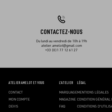
CONTACTEZ-NOUS
Du lundi au vendredi de 10h à 19h
atelier.amelot@gmail.com
+33 (0)1 77 12 61 27
OUVRIR
ATELIER AMELOT ET VOUS
OUVRIR
L'ATELIER
OUVRIR
LÉGAL
LE
LE
LE
CONTACT
MARQUAGE
MENTIONS LÉGALES
MENU
MENU
MENU
MON COMPTE
MAGAZINE
CONDITION GÉNÉRAL 
DEVIS
FAQ
CONDITIONS D'UTILIS