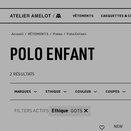
Accèder
directement
au
VÊTEMENTS
CASQUETTES & C
contenu
Accueil
VÊTEMENTS
Polos
Polo Enfant
POLO ENFANT
2
RÉSULTATS
MARQUES
ETHIQUE
COULEUR
COUPES
FILTERS ACTIFS
Ethique
: GOTS
Ajouter
NEW