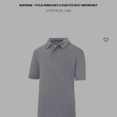
KARIBAN - POLO MANCHES COURTES BIO 180 ENFANT
À PARTIR DE
7.82€
Aj
au
fav