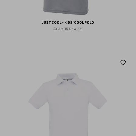
JUST COOL - KIDS' COOL POLO
À PARTIR DE
4.70€
Aj
au
fav