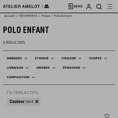
Accèder
€
DEVIS
directement
au
Accueil
VÊTEMENTS
Polos
Polo Enfant
contenu
POLO ENFANT
5
RÉSULTATS
MARQUES
ETHIQUE
COULEUR
COUPES
LIVRAISON
UNIVERS
ÉPAISSEUR
COMPOSITION
FILTERS ACTIFS
Couleur
:
Vert
Aj