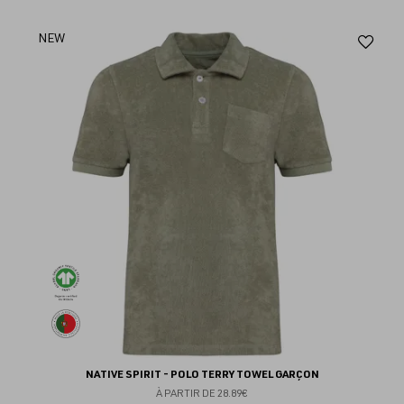
Aj
NEW
au
fav
NATIVE SPIRIT - POLO TERRY TOWEL GARÇON
À PARTIR DE
28.89€