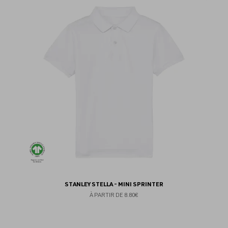
au
fav
STANLEY STELLA - MINI SPRINTER
À PARTIR DE
8.80€