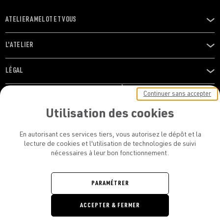
ATELIER AMELOT ET VOUS
OUVRIR
LE
MENU
L'ATELIER
OUVRIR
LE
MENU
LÉGAL
OUVRIR
LE
RESTONS EN CONTACT ! ABONNEZ-VOUS À NOTRE
Continuer sans accepter
MENU
NEWSLETTER
Utilisation des cookies
E-mail
En autorisant ces services tiers, vous autorisez le dépôt et la
E
lecture de cookies et l'utilisation de technologies de suivi
nécessaires à leur bon fonctionnement.
En vous inscrivant, vous acceptez la politique de confidentialité et les
conditions d’utilisation de l’Atelier Amelot
PARAMÉTRER
ATELIER AMELOT - TOUS DROITS
ACCEPTER & FERMER
RÉSERVÉS
Retrouvez
Retrouvez
Retrou
Re