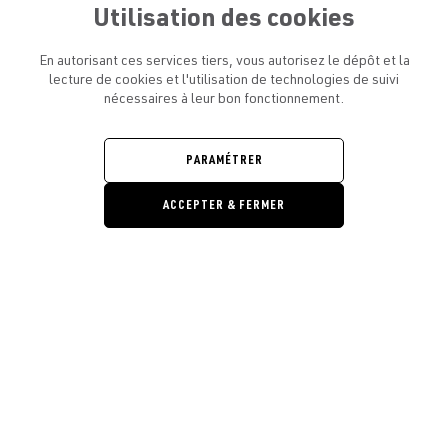
Utilisation des cookies
En autorisant ces services tiers, vous autorisez le dépôt et la
lecture de cookies et l'utilisation de technologies de suivi
nécessaires à leur bon fonctionnement.
ATELIER AMELOT ET VOUS
OUVRIR
LE
MENU
L'ATELIER
PARAMÉTRER
OUVRIR
LE
MENU
ACCEPTER & FERMER
LÉGAL
OUVRIR
LE
RESTONS EN CONTACT ! ABONNEZ-VOUS À NOTRE
MENU
NEWSLETTER
Ouvrir la barre de gestion des cooki
E-mail
E
En vous inscrivant, vous acceptez la politique de confidentialité et les
conditions d’utilisation de l’Atelier Amelot