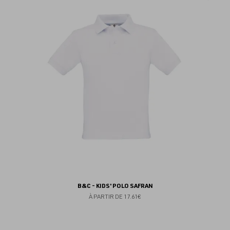
au
fav
B&C - KIDS' POLO SAFRAN
À PARTIR DE
17.61€