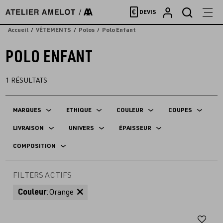
Accèder
€
DEVIS
directement
au
Accueil
VÊTEMENTS
Polos
Polo Enfant
contenu
POLO ENFANT
1
RÉSULTATS
MARQUES
ETHIQUE
COULEUR
COUPES
LIVRAISON
UNIVERS
ÉPAISSEUR
COMPOSITION
FILTERS ACTIFS
Couleur
:
Orange
Aj