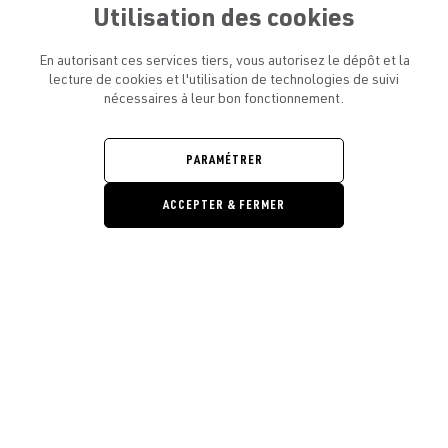
Utilisation des cookies
En autorisant ces services tiers, vous autorisez le dépôt et la
lecture de cookies et l'utilisation de technologies de suivi
nécessaires à leur bon fonctionnement.
ATELIER AMELOT ET VOUS
OUVRIR
LE
MENU
L'ATELIER
PARAMÉTRER
OUVRIR
LE
MENU
ACCEPTER & FERMER
LÉGAL
OUVRIR
LE
RESTONS EN CONTACT ! ABONNEZ-VOUS À NOTRE
MENU
NEWSLETTER
Ouvrir la barre de gestion des cooki
E-mail
E
En vous inscrivant, vous acceptez la politique de confidentialité et les
conditions d’utilisation de l’Atelier Amelot