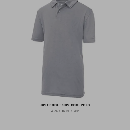
au
fav
JUST COOL - KIDS' COOL POLO
À PARTIR DE
4.70€