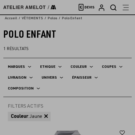
Accèder
€
DEVIS
directement
au
Accueil
VÊTEMENTS
Polos
Polo Enfant
contenu
POLO ENFANT
1
RÉSULTATS
MARQUES
ETHIQUE
COULEUR
COUPES
LIVRAISON
UNIVERS
ÉPAISSEUR
COMPOSITION
FILTERS ACTIFS
Couleur
:
Jaune
Aj