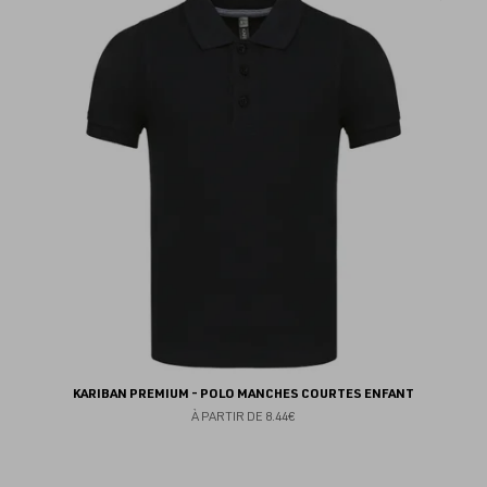
au
fav
KARIBAN PREMIUM - POLO MANCHES COURTES ENFANT
À PARTIR DE
8.44€