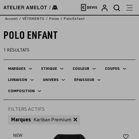
Accèder
€
DEVIS
directement
au
Accueil
VÊTEMENTS
Polos
Polo Enfant
contenu
POLO ENFANT
1
RÉSULTATS
MARQUES
ETHIQUE
COULEUR
COUPES
LIVRAISON
UNIVERS
ÉPAISSEUR
COMPOSITION
FILTERS ACTIFS
Marques
: Kariban Premium
Aj
NEW