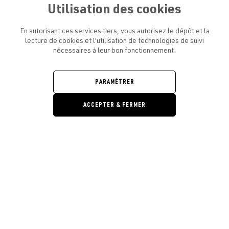
Utilisation des cookies
En autorisant ces services tiers, vous autorisez le dépôt et la
lecture de cookies et l'utilisation de technologies de suivi
nécessaires à leur bon fonctionnement.
ATELIER AMELOT ET VOUS
OUVRIR
LE
MENU
L'ATELIER
PARAMÉTRER
OUVRIR
LE
MENU
ACCEPTER & FERMER
LÉGAL
OUVRIR
LE
RESTONS EN CONTACT ! ABONNEZ-VOUS À NOTRE
MENU
NEWSLETTER
Ouvrir la barre de gestion des cooki
E-mail
E
En vous inscrivant, vous acceptez la politique de confidentialité et les
conditions d’utilisation de l’Atelier Amelot