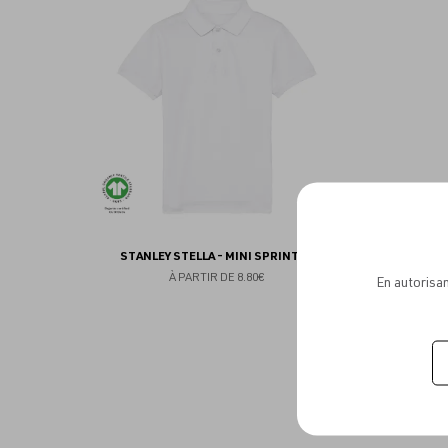
aux
favoris
STANLEY STELLA - MINI SPRINTER
À PARTIR DE
8.80€
En autorisan