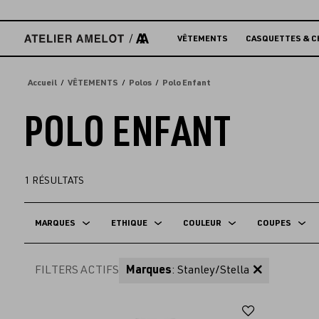
Accèder
directement
au
VÊTEMENTS
CASQUETTES & C
contenu
Accueil
VÊTEMENTS
Polos
Polo Enfant
POLO ENFANT
1
RÉSULTATS
MARQUES
ETHIQUE
COULEUR
COUPES
FILTERS ACTIFS
Marques
: Stanley/Stella
Ajouter