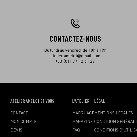
CONTACTEZ-NOUS
Du lundi au vendredi de 10h à 19h
atelier.amelot@gmail.com
+33 (0)1 77 12 61 27
OUVRIR
ATELIER AMELOT ET VOUS
OUVRIR
L'ATELIER
OUVRIR
LÉGAL
LE
LE
LE
CONTACT
MARQUAGE
MENTIONS LÉGALES
MENU
MENU
MENU
MON COMPTE
MAGAZINE
CONDITION GÉNÉRAL 
DEVIS
FAQ
CONDITIONS D'UTILIS