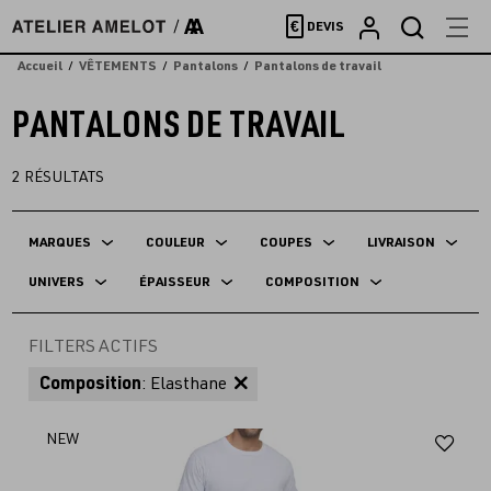
Accèder
€
DEVIS
directement
au
Accueil
VÊTEMENTS
Pantalons
Pantalons de travail
contenu
PANTALONS DE TRAVAIL
2
RÉSULTATS
MARQUES
COULEUR
COUPES
LIVRAISON
UNIVERS
ÉPAISSEUR
COMPOSITION
FILTERS ACTIFS
Composition
: Elasthane
Aj
NEW
au