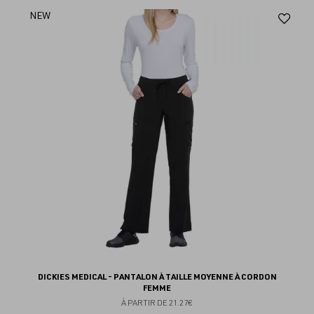
Aj
NEW
au
fav
DICKIES MEDICAL - PANTALON À TAILLE MOYENNE À CORDON
FEMME
À PARTIR DE
21.27€