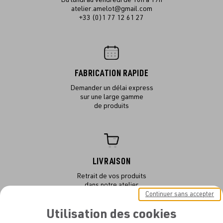
atelier.amelot@gmail.com
+33 (0)1 77 12 61 27
FABRICATION RAPIDE
Demander un délai express
sur une large gamme
de produits
LIVRAISON
Retrait de vos produits
dans notre atelier
ou en livraison
Continuer sans accepter
Utilisation des cookies