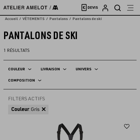
Accèder
€
DEVIS
directement
au
Accueil
VÊTEMENTS
Pantalons
Pantalons de ski
contenu
PANTALONS DE SKI
1
RÉSULTATS
COULEUR
LIVRAISON
UNIVERS
COMPOSITION
FILTERS ACTIFS
Couleur
:
Gris
Aj
au