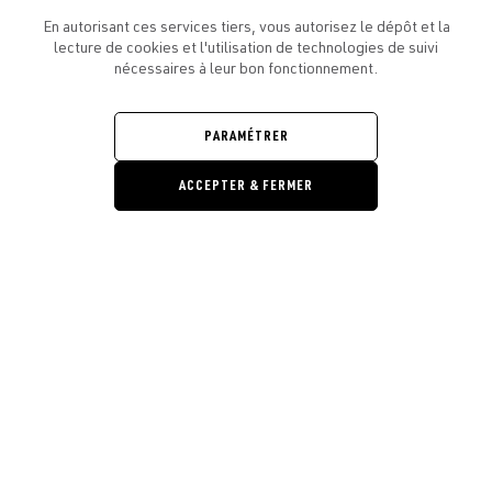
En autorisant ces services tiers, vous autorisez le dépôt et la
lecture de cookies et l'utilisation de technologies de suivi
nécessaires à leur bon fonctionnement.
ATELIER AMELOT ET VOUS
OUVRIR
LE
PARAMÉTRER
MENU
L'ATELIER
OUVRIR
LE
ACCEPTER & FERMER
MENU
LÉGAL
OUVRIR
LE
RESTONS EN CONTACT ! ABONNEZ-VOUS À NOTRE
Ouvrir la barre de gestion des cooki
MENU
NEWSLETTER
E-mail
E
En vous inscrivant, vous acceptez la politique de confidentialité et les
conditions d’utilisation de l’Atelier Amelot