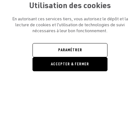
Utilisation des cookies
En autorisant ces services tiers, vous autorisez le dépôt et la
lecture de cookies et l'utilisation de technologies de suivi
nécessaires à leur bon fonctionnement.
ATELIER AMELOT ET VOUS
OUVRIR
LE
MENU
L'ATELIER
PARAMÉTRER
OUVRIR
LE
MENU
ACCEPTER & FERMER
LÉGAL
OUVRIR
LE
RESTONS EN CONTACT ! ABONNEZ-VOUS À NOTRE
MENU
NEWSLETTER
Ouvrir la barre de gestion des cooki
E-mail
E
En vous inscrivant, vous acceptez la politique de confidentialité et les
conditions d’utilisation de l’Atelier Amelot