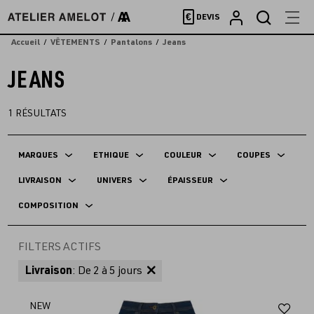
Accèder
€
DEVIS
directement
au
Accueil
VÊTEMENTS
Pantalons
Jeans
contenu
JEANS
1
RÉSULTATS
MARQUES
ETHIQUE
COULEUR
COUPES
LIVRAISON
UNIVERS
ÉPAISSEUR
COMPOSITION
FILTERS ACTIFS
Livraison
: De 2 à 5 jours
Aj
NEW