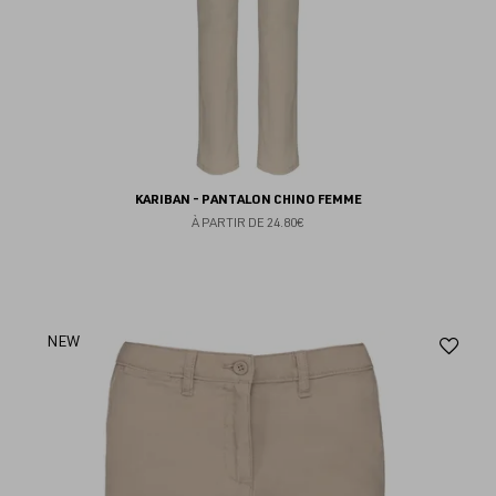
KARIBAN - PANTALON CHINO FEMME
À PARTIR DE
24.80€
Aj
NEW
au
fav