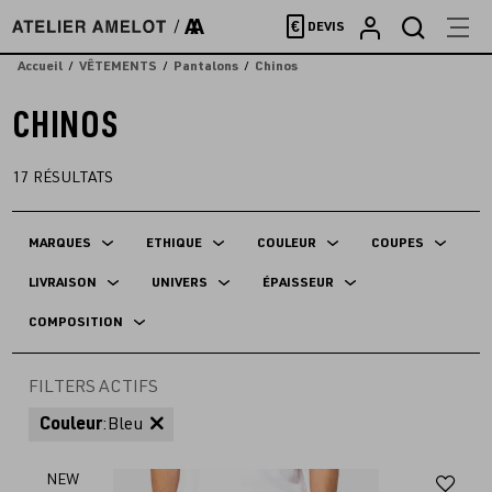
Accèder
€
DEVIS
directement
au
Accueil
VÊTEMENTS
Pantalons
Chinos
contenu
CHINOS
17
RÉSULTATS
MARQUES
ETHIQUE
COULEUR
COUPES
LIVRAISON
UNIVERS
ÉPAISSEUR
COMPOSITION
FILTERS ACTIFS
Couleur
:
Bleu
Aj
NEW