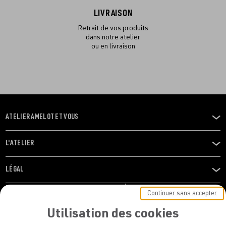
LIVRAISON
Retrait de vos produits
dans notre atelier
ou en livraison
ATELIER AMELOT ET VOUS
OUVRIR
LE
MENU
L'ATELIER
OUVRIR
LE
MENU
LÉGAL
OUVRIR
LE
RESTONS EN CONTACT ! ABONNEZ-VOUS À NOTRE
Continuer sans accepter
MENU
NEWSLETTER
Utilisation des cookies
E-mail