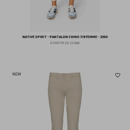
NATIVE SPIRIT - PANTALON CHINO 7/8 FEMME - 235G
À PARTIR DE
20.84€
Aj
NEW
au
fav