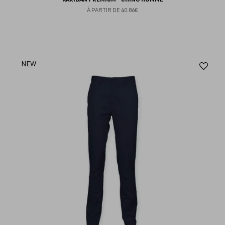
À PARTIR DE
40.86€
Aj
NEW
au
fav