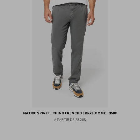
au
fav
NATIVE SPIRIT - CHINO FRENCH TERRY HOMME - 350G
À PARTIR DE
28.28€