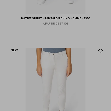
NATIVE SPIRIT - PANTALON CHINO HOMME - 235G
À PARTIR DE
27.30€
Aj
NEW
au
fav