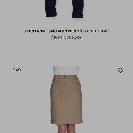
FRONT ROW - PANTALON CHINO STRETCH FEMME
À PARTIR DE
20.65€
Aj
NEW
au
fav