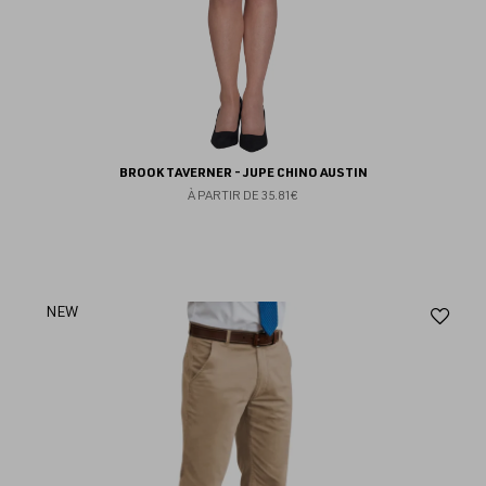
BROOK TAVERNER - JUPE CHINO AUSTIN
À PARTIR DE
35.81€
Aj
NEW
au
fav