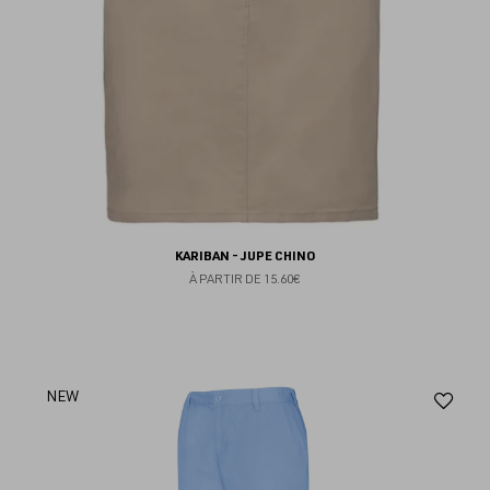
KARIBAN - JUPE CHINO
À PARTIR DE
15.60€
Aj
NEW
au
fav