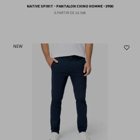
NATIVE SPIRIT - PANTALON CHINO HOMME -290G
À PARTIR DE
45.56€
Aj
NEW
au
fav