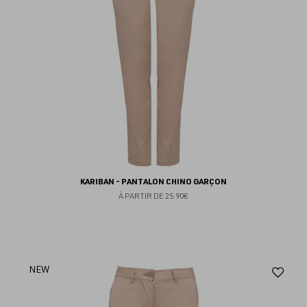
KARIBAN - PANTALON CHINO GARÇON
À PARTIR DE
25.90€
Aj
NEW
au