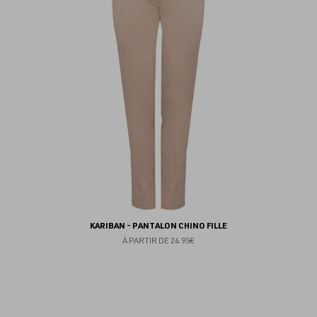
fav
KARIBAN - PANTALON CHINO FILLE
À PARTIR DE
24.95€