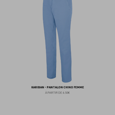
au
fav
KARIBAN - PANTALON CHINO FEMME
À PARTIR DE
6.50€