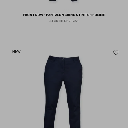
FRONT ROW - PANTALON CHINO STRETCH HOMME
À PARTIR DE
20.65€
Aj
NEW
au
fav