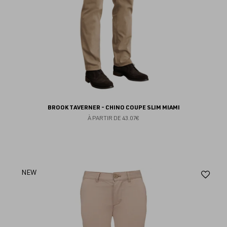
BROOK TAVERNER - CHINO COUPE SLIM MIAMI
À PARTIR DE
43.07€
Aj
NEW
au
fav