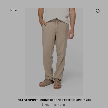
Aj
NEW
au
fav
NATIVE SPIRIT - CHINO DÉCONTRACTÉ HOMME - 170G
À PARTIR DE
19.58€