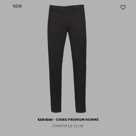
Aj
NEW
au
fav
KARIBAN - CHINO PREMIUM HOMME
À PARTIR DE
10.21€