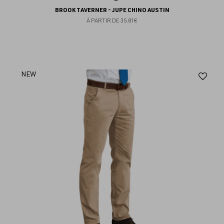
BROOK TAVERNER - JUPE CHINO AUSTIN
À PARTIR DE
35.81€
Aj
NEW
au
fav