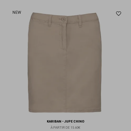
Aj
NEW
au
fav
KARIBAN - JUPE CHINO
À PARTIR DE
15.60€