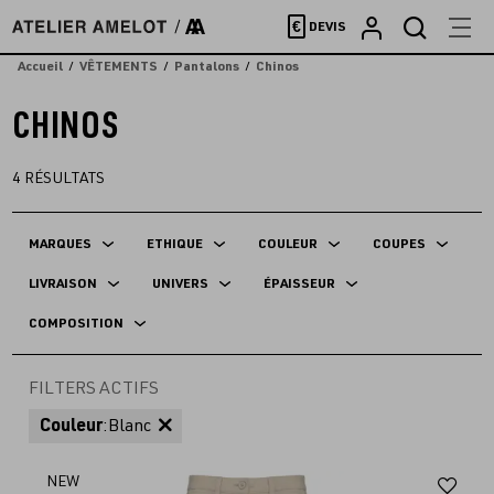
Accèder
€
DEVIS
directement
au
Accueil
VÊTEMENTS
Pantalons
Chinos
contenu
CHINOS
4
RÉSULTATS
MARQUES
ETHIQUE
COULEUR
COUPES
LIVRAISON
UNIVERS
ÉPAISSEUR
COMPOSITION
FILTERS ACTIFS
Couleur
:
Blanc
Aj
NEW