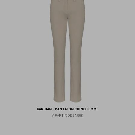
au
fav
KARIBAN - PANTALON CHINO FEMME
À PARTIR DE
24.80€