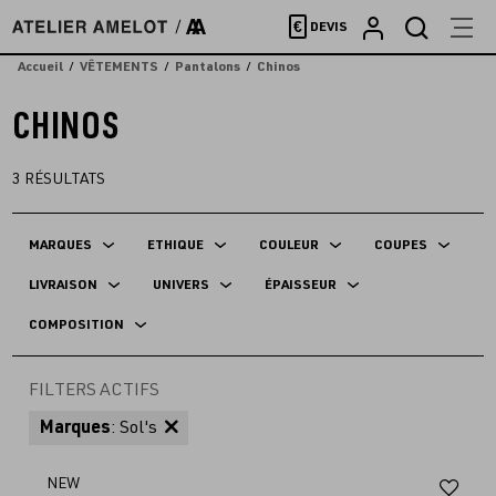
Accèder
€
DEVIS
directement
au
Accueil
VÊTEMENTS
Pantalons
Chinos
contenu
CHINOS
3
RÉSULTATS
MARQUES
ETHIQUE
COULEUR
COUPES
LIVRAISON
UNIVERS
ÉPAISSEUR
COMPOSITION
FILTERS ACTIFS
Marques
: Sol's
Aj
NEW