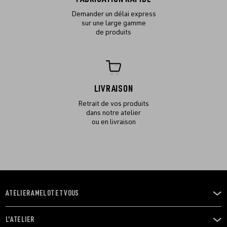
Demander un délai express
sur une large gamme
de produits
LIVRAISON
Retrait de vos produits
dans notre atelier
ou en livraison
ATELIER AMELOT ET VOUS
OUVRIR
LE
MENU
L'ATELIER
OUVRIR