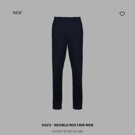
Aj
NEW
au
fav
SOL'S - NEOBLU GUSTAVE MEN
À PARTIR DE
30.45€