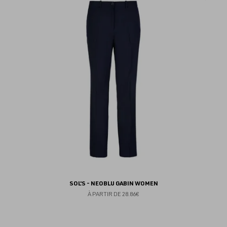
au
fav
SOL'S - NEOBLU GABIN WOMEN
À PARTIR DE
28.86€