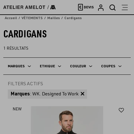
Accèder
€
DEVIS
directement
au
Accueil
VÊTEMENTS
Mailles
Cardigans
contenu
CARDIGANS
1
RÉSULTATS
MARQUES
ETHIQUE
COULEUR
COUPES
FILTERS ACTIFS
Marques
: WK. Designed To Work
Aj
NEW
au
fav