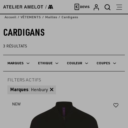
Accèder
€
DEVIS
directement
au
Accueil
VÊTEMENTS
Mailles
Cardigans
contenu
CARDIGANS
3
RÉSULTATS
MARQUES
ETHIQUE
COULEUR
COUPES
FILTERS ACTIFS
Marques
: Henbury
Aj
NEW
au
fav