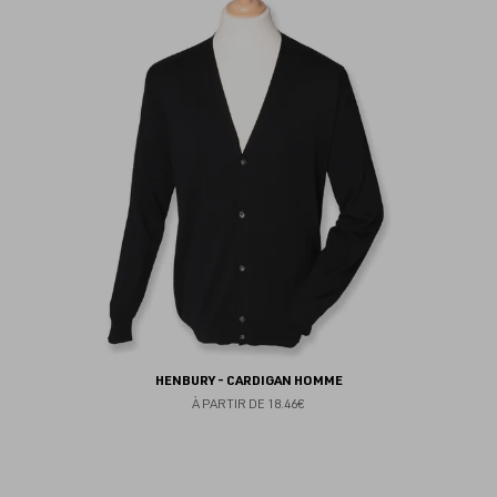
au
fav
HENBURY - CARDIGAN HOMME
À PARTIR DE
18.46€