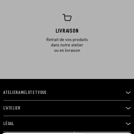
LIVRAISON
Retrait de vos produits
dans notre atelier
ou en livraison
ATELIER AMELOT ET VOUS
OUVRIR
LE
MENU
L'ATELIER
OUVRIR
LE
MENU
LÉGAL
OUVRIR
LE