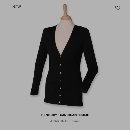
Aj
NEW
au
fav
HENBURY - CARDIGAN FEMME
À PARTIR DE
18.46€